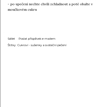
- po upečení nechte chvíli zchladnout a poté obalte v
moučkovém cukru
Sdílet
Poslat příspěvek e-mailem
Štítky:
Cukroví - sušenky a sváteční pečení
KOMENTÁŘE