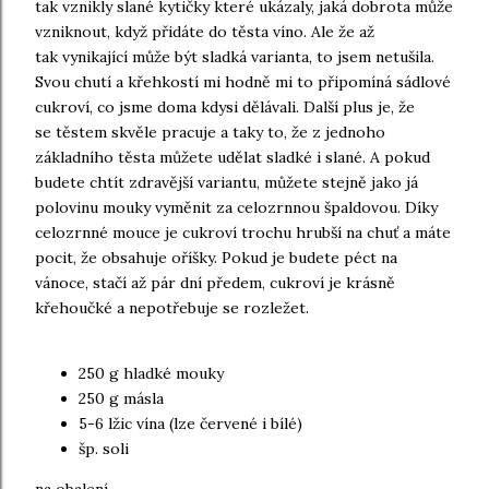
tak vznikly slané kytičky které ukázaly, jaká dobrota může
vzniknout, když přidáte do těsta víno. Ale že až
tak vynikající může být sladká varianta, to jsem netušila.
Svou chutí a křehkostí mi hodně mi to připomíná sádlové
cukroví, co jsme doma kdysi dělávali. Další plus je, že
se těstem skvěle pracuje a taky to, že z jednoho
základního těsta můžete udělat sladké i slané. A pokud
budete chtít zdravější variantu, můžete stejně jako já
polovinu mouky vyměnit za celozrnnou špaldovou. Díky
celozrnné mouce je cukroví trochu hrubší na chuť a máte
pocit, že obsahuje oříšky. Pokud je budete péct na
vánoce, stačí až pár dní předem, cukroví je krásně
křehoučké a nepotřebuje se rozležet.
250 g hladké mouky
250 g másla
5-6 lžic vína (lze červené i bílé)
šp. soli