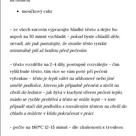
na obalení
moučkový cukr
- ze všech surovin vypracujte hladké těsto a dejte ho
aspoň na 30 minut vychladit
- pokud byste chladili déle,
nevadí, ale pak pamatujte, že musíte těsto vyndat
minimálně půl až hodinu před pečením
- těsto rozdělte na 2-4 díly, postupně rozválejte - čím
vyšší bude těsto, tím více se vám poté při pečení
vyfoukne -
těsto je lepší válet na silikonové nebo jiné
umělé podložce, kterou jde případně přenést a strčit na
chvíli do lednice - jak bývá v kuchyni vlivem pečení teplo,
máslo se rychle prohřívá a těsto se může lepit - v tom
případě stačí dát podložku s rozváleným těstem na chvíli do
chladu a můžete v klidu pokračovat v práci
- pečte na 180°C 12-15 minut - dle zkušenosti s troubou