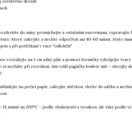
g čerstvého droždí
soli
rozdrobte do mísy, promíchejte s ostatními surovinami, vypracujte 
těsto, které zakryjte a nechte odpočívat asi 40-60 minut, těsto mus
bjem a při potěžkání v ruce "odlehčit"
sto rozválejte na 1 cm silný plát a pomocí formičky vykrájejte tvary
to si necháte při rozválení, tím vyšší pagáčky budete mít - okrojky d
é
askládejte na pečící papír, zakryjte utěrkou, vložte do sáčku a nech
nout
2-15 minut na 200°C - podle zkušenosti s troubou, ale taky podle vel
a