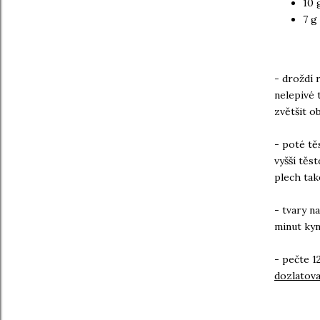
10 
7 g 
- droždí 
nelepivé 
zvětšit o
- poté tě
vyšší těs
plech tak
- tvary n
minut ky
- pečte 1
dozlatov