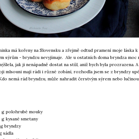
inka má kořeny na Slovensku a zřejmě odtud pramení moje láska k
m sýrům - bryndzu nevyjímaje. Ale u ostatních doma bryndza moc n
ýšlela, jak ji nenápadně dostat na stůl, aniž bych byla prozrazena. 
oji mlsouni mají rádi i různé zobání, rozhodla jsem se z bryndzy up
Kdo nemá rád bryndzu, může nahradit čerstvým sýrem nebo lučinou
 g polohrubé mouky
 g kysané smetany
 g bryndzy
g sádla