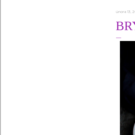
února 13, 2
BR