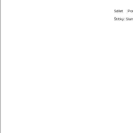
Sdílet
Po
Štítky:
Slan
KOMENT