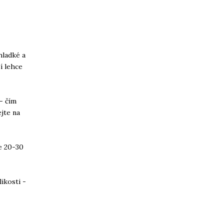
hladké a
í lehce
 - čím
ejte na
te 20-30
ikosti -