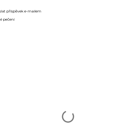
slat příspěvek e-mailem
é pečení
ÁŘE