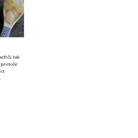
efrčí, tak
A protože
éct
.