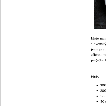
Moje mam
slovenský
jsem přem
všichni m
pagáčky. 
těsto
300
200
125
50 