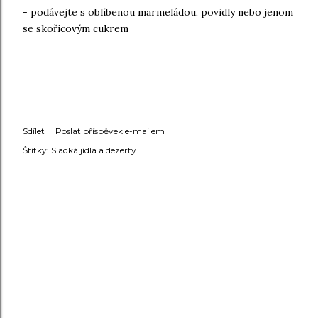
- podávejte s oblíbenou marmeládou, povidly nebo jenom
se skořicovým cukrem
Sdílet
Poslat příspěvek e-mailem
Štítky:
Sladká jídla a dezerty
KOMENTÁŘE