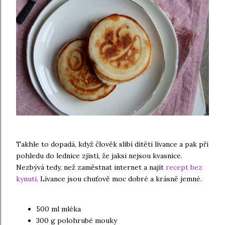
Takhle to dopadá, když člověk slíbí dítěti lívance a pak při
pohledu do lednice zjistí, že jaksi nejsou kvasnice.
Nezbývá tedy, než zaměstnat internet a najít
recept bez
kynutí
. Lívance jsou chuťově moc dobré a krásně jemné.
500 ml mléka
300 g polohrubé mouky