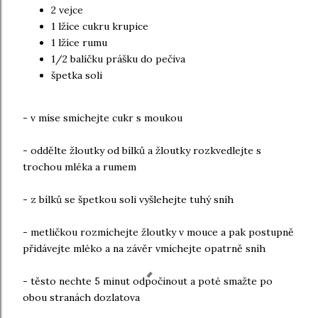
2 vejce
1 lžíce cukru krupice
1 lžíce rumu
1/2 balíčku prášku do pečiva
špetka soli
- v míse smíchejte cukr s moukou
- oddělte žloutky od bílků a žloutky rozkvedlejte s
trochou mléka a rumem
- z bílků se špetkou soli vyšlehejte tuhý sníh
- metličkou rozmíchejte žloutky v mouce a pak postupně
přidávejte mléko a na závěr vmíchejte opatrně sníh
- těsto nechte 5 minut odpočinout a poté smažte po
obou stranách dozlatova