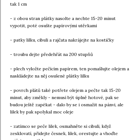
tak 1 cm
- z obou stran plátky nasolte a nechte 15-20 minut
vypotit, poté osušte papírovými utěrkami
- patky lilku, cibuli a rajčata nakrájejte na kostičky
- troubu dejte předehřát na 200 stupňů
- plech vyložte pečícím papírem, ten pomašlujte olejem a
naskládejte na něj osušené plátky lilku
- povrch plátů také potřete olejem a pečte tak 15-20
minut, aby změkly - nemusí být úplně hotové, pak se
budou ještě zapékat - dalo by se i osmažit na pánvi, ale
lilek by pak spolykal moc oleje
- zatímco se peče lilek, osmahněte si cibuli, když
zesklovatí, přidejte česnek, lilek, orestujte a vhoďte