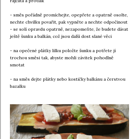
rajčata a protlak
- směs pořádně promíchejte, opepřete a opatrně osolte,
nechte chvilku povařit, pak vypněte a nechte odpočinout
- se solí opravdu opatrně, nezapomeňte, že budete dávat
ještě šunku a balkán, což jsou další dost slané věci
- na opečené plátky lilku položte šunku a potřete jí
trochou směsi tak, abyste mohli závitek pohodlně
smotat
- na směs dejte plátky nebo kostičky balkánu a čerstvou
bazalku