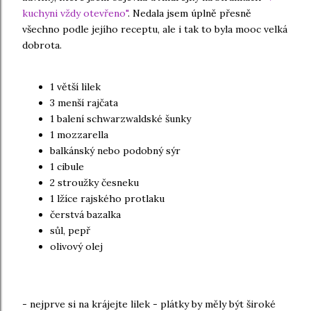
kuchyni vždy otevřeno"
. Nedala jsem úplně přesně
všechno podle jejího receptu, ale i tak to byla mooc velká
dobrota.
1 větší lilek
3 menší rajčata
1 balení schwarzwaldské šunky
1 mozzarella
balkánský nebo podobný sýr
1 cibule
2 stroužky česneku
1 lžíce rajského protlaku
čerstvá bazalka
sůl, pepř
olivový olej
- nejprve si na krájejte lilek - plátky by měly být široké