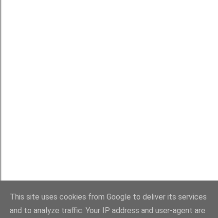
Používá technologii služby Blogger
This site uses cookies from Google to deliver its services
Michaela Rau
and to analyze traffic. Your IP address and user-agent are