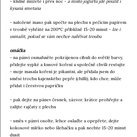
- klidně můžete i přes noc -
a místo jogurtu jde použít i
kysaná smetana
- naložené maso pak upečte na plechu s pečícím papírem
v troubě vyhřáté na 200°C přibližně 15-20 minut -
lze i
usmažit, pokud se vám nechce nahřívat troubu
omáčka
- na pánvi osmahněte pokrájenou cibuli do světlé barvy,
přidejte sypké a kusové koření a společně chvíli restujte
- moje masala koření je pikantní, ale přidala jsem do
směsi trochu kajenského pepře (chilli), kdo chce, může
přidat i čerstvou papričku
- pak dejte na pánev česnek, zázvor, krátce prohřejte a
zalijte rajčaty z plechu
- směs v pánvi osolte, lehce oslaďte a opepřete, dejte
kokosové mléko nebo šlehačku a pak nechte 15-20 minut
dusit