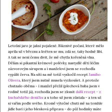
Letošní jaro je jaksi pojašené. Bláznivé počasí, které mělo
apríla už v březnu a květen se mu, zdá se, taky hodně líbí.
A tak se není čemu divit, že mě chytla kořeněná vlna.
Dělám si pikantní krémové polévky, nastydlé děti léčím
zázvorovým sirupem a i manželovi jsem se rozhodla
vypálit červa. Na síti na mě totiž vyskočil recept
Jamiho
Olivera
, který jsem nutně musela vyzkoušet. A protože
chutnalo oběma - i manžel přežil (plechová huba jsem v
rodině totiž já), rozhodla jsem se zkusit
další recept - z
kuchařského deníčku
a u toho už jsem zůstala - a ten už
si vařím podle svého. Kromě výtečné chuti mě na tomhle
jídle baví i jeho blesková příprava - do půl hodinky máte