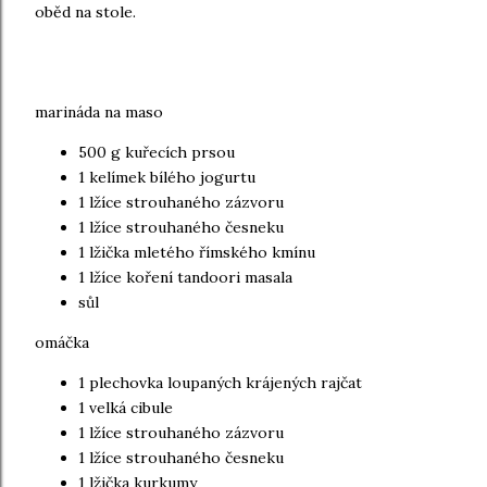
oběd na stole.
marináda na maso
500 g kuřecích prsou
1 kelímek bílého jogurtu
1 lžíce strouhaného zázvoru
1 lžíce strouhaného česneku
1 lžička mletého římského kmínu
1 lžíce koření tandoori masala
sůl
omáčka
1 plechovka loupaných krájených rajčat
1 velká cibule
1 lžíce strouhaného zázvoru
1 lžíce strouhaného česneku
1 lžička kurkumy