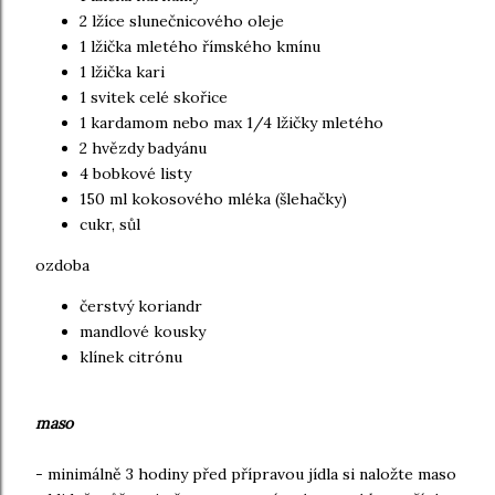
2 lžíce slunečnicového oleje
1 lžička mletého římského kmínu
1 lžička kari
1 svitek celé skořice
1 kardamom nebo max 1/4 lžičky mletého
2 hvězdy badyánu
4 bobkové listy
150 ml kokosového mléka (šlehačky)
cukr, sůl
ozdoba
čerstvý koriandr
mandlové kousky
klínek citrónu
maso
- minimálně 3 hodiny před přípravou jídla si naložte maso