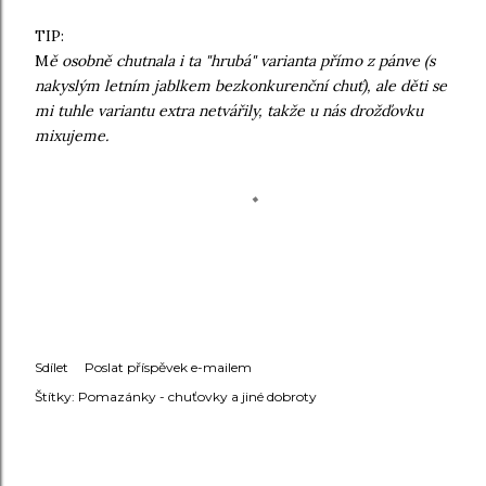
TIP:
M
ě osobně chutnala i ta "hrubá" varianta přímo z pánve (s
nakyslým letním jablkem bezkonkurenční chuť), ale děti se
mi tuhle variantu extra netvářily, takže u nás drožďovku
mixujeme.
Sdílet
Poslat příspěvek e-mailem
Štítky:
Pomazánky - chuťovky a jiné dobroty
KOMENTÁŘE