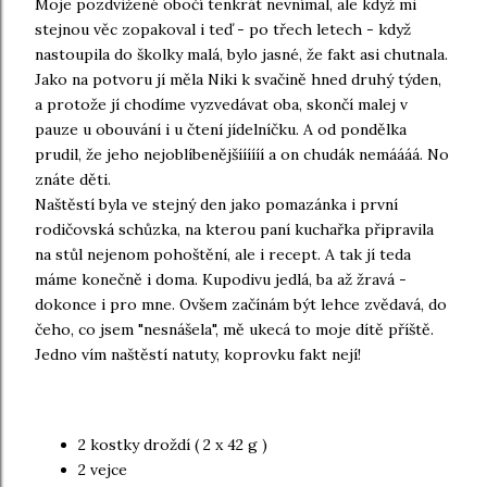
Moje pozdvižené obočí tenkrát nevnímal, ale když mi
stejnou věc zopakoval i teď - po třech letech - když
nastoupila do školky malá, bylo jasné, že fakt asi chutnala.
Jako na potvoru jí měla Niki k svačině hned druhý týden,
a protože jí chodíme vyzvedávat oba, skončí malej v
pauze u obouvání i u čtení jídelníčku. A od pondělka
prudil, že jeho nejoblíbenějšíííííí a on chudák nemáááá. No
znáte děti.
Naštěstí byla ve stejný den jako pomazánka i první
rodičovská schůzka, na kterou paní kuchařka připravila
na stůl nejenom pohoštění, ale i recept. A tak jí teda
máme konečně i doma. Kupodivu jedlá, ba až žravá -
dokonce i pro mne. Ovšem začínám být lehce zvědavá, do
čeho, co jsem "nesnášela", mě ukecá to moje dítě příště.
Jedno vím naštěstí natuty, koprovku fakt nejí!
2 kostky droždí ( 2 x 42 g )
2 vejce