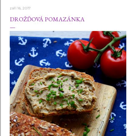
září 16, 2017
DROŽĎOVÁ POMAZÁNKA