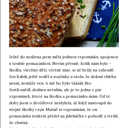
Ještě do nedávna jsem měla jedinou vzpomínku, spojenou
s touhle pomazánkou. Nevím přesně, kolik nám bylo -
školka, všechny děti, včetně mne, si už hrály na zahradě.
Jen Kubík ještě seděl u svačinky u stolu, že dokud chleba
nesní, nemůže ven. A mě ho bylo táááák líto.
Jestli snědl, dodnes netuším, ale je to jedna z pár
vzpomínek, které na školku a pomazánku mám. Od té
doby jsem o drožďovce neslyšela, až když nastoupil do
stejné školky i syn. Matně si vzpomínám, že on
pomazánku tenkrát přešel na jídelníčku v pohodě a tvrdil,
že chutná.