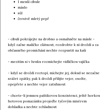
1 menší cibule
máslo
sůl
čerstvě mletý pepř
- cibuli pokrájejte na drobno a osmahněte na másle -
když začne maličko zlátnout, rozdrobte k ní droždí a za
občasného promíchání nechte rozpustit na kaši
- mezitím si v hrnku rozmíchejte vidličkou vajíčka
- když se droždí roztopí, míchejte jej, dokud se nezačne
srážet zpátky, pak k droždí přilijte vejce, osolte,
opepřete a nechte vejce zatuhnout
- chcete-li jemnou paštikovou konzistenci, ještě horkou
hotovou pomazánku projeďte tyčovým mixérem
dohladka a nechte zchladnout