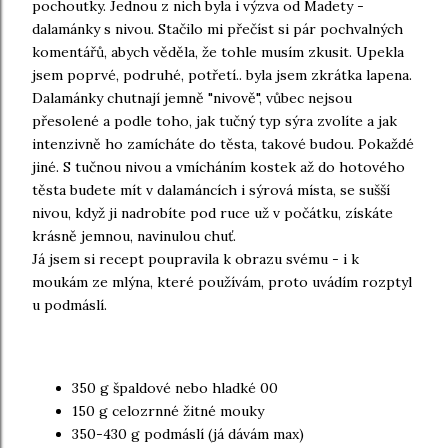
pochoutky. Jednou z nich byla i výzva od Madety -
dalamánky s nivou. Stačilo mi přečíst si pár pochvalných
komentářů, abych věděla, že tohle musím zkusit. Upekla
jsem poprvé, podruhé, potřetí.. byla jsem zkrátka lapena.
Dalamánky chutnají jemně "nivově", vůbec nejsou
přesolené a podle toho, jak tučný typ sýra zvolíte a jak
intenzivně ho zamícháte do těsta, takové budou. Pokaždé
jiné. S tučnou nivou a vmícháním kostek až do hotového
těsta budete mít v dalamáncích i sýrová místa, se sušší
nivou, když ji nadrobíte pod ruce už v počátku, získáte
krásně jemnou, navinulou chuť.
Já jsem si recept poupravila k obrazu svému - i k
moukám ze mlýna, které používám, proto uvádím rozptyl
u podmáslí.
350 g špaldové nebo hladké 00
150 g celozrnné žitné mouky
350-430 g podmáslí (já dávám max)