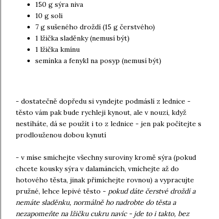
150 g sýra niva
10 g soli
7 g sušeného droždí (15 g čerstvého)
1 lžička sladěnky (nemusí být)
1 lžička kmínu
semínka a fenykl na posyp (nemusí být)
- dostatečně dopředu si vyndejte podmáslí z lednice -
těsto vám pak bude rychleji kynout, ale v nouzi, když
nestíháte, dá se použít i to z lednice - jen pak počítejte s
prodlouženou dobou kynutí
- v míse smíchejte všechny suroviny kromě sýra (pokud
chcete kousky sýra v dalamáncích, vmíchejte až do
hotového těsta, jinak přimíchejte rovnou) a vypracujte
pružné, lehce lepivé těsto -
pokud dáte čerstvé droždí a
nemáte sladěnku, normálně ho nadrobte do těsta a
nezapomeňte na lžičku cukru navíc - jde to i takto, bez