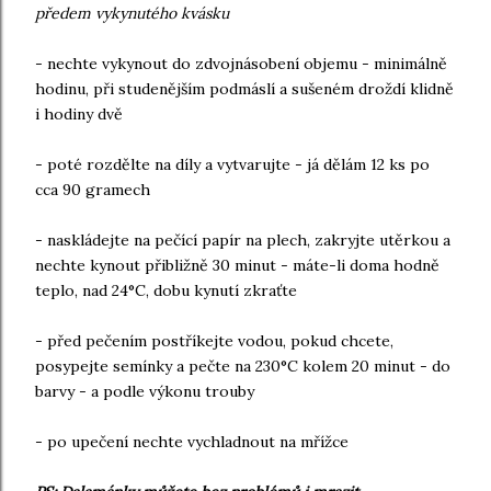
předem vykynutého kvásku
- nechte vykynout do zdvojnásobení objemu - minimálně
hodinu, při studenějším podmáslí a sušeném droždí klidně
i hodiny dvě
- poté rozdělte na díly a vytvarujte - já dělám 12 ks po
cca 90 gramech
- naskládejte na pečící papír na plech, zakryjte utěrkou a
nechte kynout přibližně 30 minut - máte-li doma hodně
teplo, nad 24°C, dobu kynutí zkraťte
- před pečením postříkejte vodou, pokud chcete,
posypejte semínky a pečte na 230°C kolem 20 minut - do
barvy - a podle výkonu trouby
- po upečení nechte vychladnout na mřížce