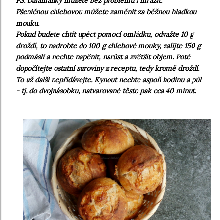
PS: Dalamánky můžete bez problémů i mrazit.
Pšeničnou chlebovou můžete zaměnit za běžnou hladkou
mouku.
Pokud budete chtít upéct pomocí omládku, odvažte 10 g
droždí, to nadrobte do 100 g chlebové mouky, zalijte 150 g
podmáslí a nechte napěnit, narůst a zvětšit objem. Poté
dopočítejte ostatní suroviny z receptu, tedy kromě droždí.
To už další nepřidávejte. Kynout nechte aspoň hodinu a půl
- tj. do dvojnásobku, natvarované těsto pak cca 40 minut.