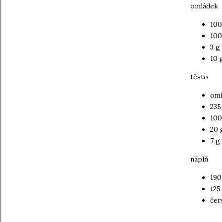
omládek
100
100
3 g
10 
těsto
oml
235
100
20 
7 g 
náplň
190
125
čer