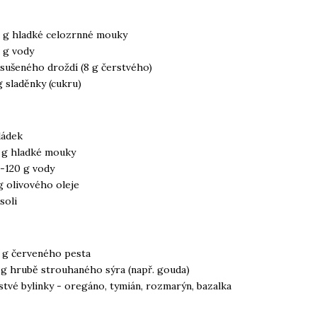
 g hladké celozrnné mouky
 g vody
 sušeného droždí (8 g čerstvého)
g sladěnky (cukru)
ádek
 g hladké mouky
-120 g vody
g olivového oleje
soli
 g červeného pesta
 g hrubě strouhaného sýra (např. gouda)
stvé bylinky - oregáno, tymián, rozmarýn, bazalka