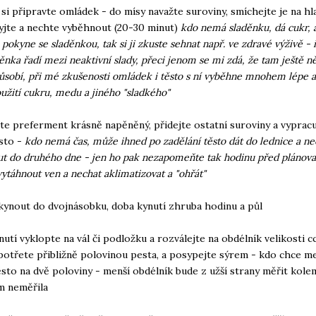
 si připravte omládek - do mísy navažte suroviny, smíchejte je na h
ryjte a nechte vyběhnout (20-30 minut)
kdo nemá sladěnku, dá cukr, 
pokyne se sladěnkou, tak si ji zkuste sehnat např. ve zdravé výživě - i
děnka řadí mezi neaktivní slady, přeci jenom se mi zdá, že tam ještě n
sobí, při mé zkušenosti omládek i těsto s ní vyběhne mnohem lépe a 
oužití cukru, medu a jiného "sladkého"
te preferment krásně napěněný, přidejte ostatní suroviny a vypracu
sto -
kdo nemá čas, může ihned po zadělání těsto dát do lednice a ne
t do druhého dne - jen ho pak nezapomeňte tak hodinu před plánova
vytáhnout ven a nechat aklimatizovat a "ohřát"
kynout do dvojnásobku, doba kynutí zhruba hodinu a půl
nutí vyklopte na vál či podložku a rozválejte na obdélník velikosti cc
potřete přibližně polovinou pesta, a posypejte sýrem - kdo chce men
ěsto na dvě poloviny - menší obdélník bude z užší strany měřit kole
m neměřila