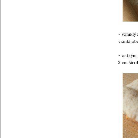
- vzniklý
vznikl ob
- ostrým 
3 cm širo