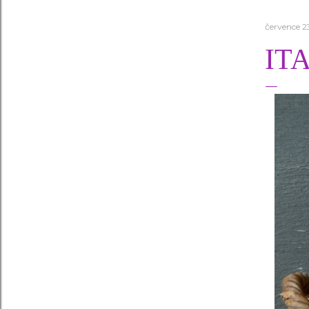
července 2
IT