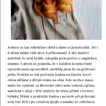
Jednou za čas odlehčíme oběd a dáme si jenom salát. Ale i
k němu máme rádi něco k přikousnutí. A aby manžel
nebrblal, že není králík, vylepšila jsem pečivo o anglickou
slaninu. A abych se pojistila, že v každém kousku bude
opravdu masa spravedlivě, navlékla jsem ho na grilovací
jehlu. Podobá se tak pečeným hadům na klacku, které
občas děláme s dětmi venku na ohni. Kdo nechce maso,
může ho vyměnit za libovolné olivy nebo sušená rajčata,
naložená v oleji, v létě můžete do těsta přidat i čerstvé
bylinky. Pěkné a praktické budou i na stole při grilování,
svůj tvar drží i po vytažení špejle a snadno se odtrhnou