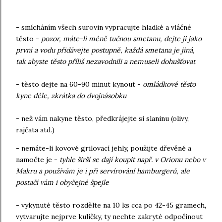
- smícháním všech surovin vypracujte hladké a vláčné
těsto -
pozor, máte-li méně tučnou smetanu, dejte ji jako
první a vodu přidávejte postupně, každá smetana je jiná,
tak abyste těsto příliš nezavodnili a nemuseli dohušťovat
- těsto dejte na 60-90 minut kynout -
omládkové těsto
kyne déle, zkrátka do dvojnásobku
- než vám nakyne těsto, předkrájejte si slaninu (olivy,
rajčata atd.)
- nemáte-li kovové grilovací jehly, použijte dřevěné a
namočte je -
tyhle širší se dají koupit např. v Orionu nebo v
Makru a používám je i při servírování hamburgerů, ale
postačí vám i obyčejné špejle
- vykynuté těsto rozdělte na 10 ks cca po 42-45 gramech,
vytvarujte nejprve kuličky, ty nechte zakryté odpočinout