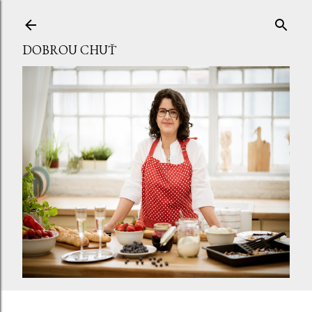
Přeskočit na hlavní obsah
DOBROU CHUŤ