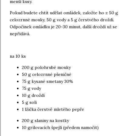
menší kusy.
Pokud budete chtít udělat omládek, založte ho z 50 g
celozrnné mouky, 50 g vody a 5 g čerstvého droždí.
Odpočinek omládku je 20-30 minut, další droždí už se
nepřidává.
na 10 ks
200 g polohrubé mouky
50 g celozrnné pšeničné
75 g kysané smetany 30%
75 g vody
10 g droždí
5 g soli
1 lžička čerstvě mletého pepře
200 g slaniny na kostky
10 grilovacích špejlí (předem namočit)