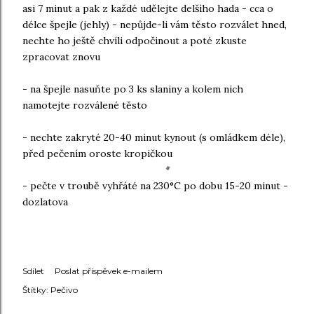
asi 7 minut a pak z každé udělejte delšího hada - cca o
délce špejle (jehly) - nepůjde-li vám těsto rozválet hned,
nechte ho ještě chvíli odpočinout a poté zkuste
zpracovat znovu
- na špejle nasuňte po 3 ks slaniny a kolem nich
namotejte rozválené těsto
- nechte zakryté 20-40 minut kynout (s omládkem déle),
před pečením oroste kropičkou
- pečte v troubě vyhřáté na 230°C po dobu 15-20 minut -
dozlatova
Sdílet
Poslat příspěvek e-mailem
Štítky:
Pečivo