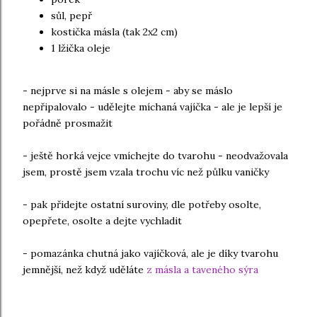
sůl, pepř
kostička másla (tak 2x2 cm)
1 lžička oleje
- nejprve si na másle s olejem - aby se máslo
nepřipalovalo - udělejte míchaná vajíčka - ale je lepší je
pořádně prosmažit
- ještě horká vejce vmíchejte do tvarohu - neodvažovala
jsem, prostě jsem vzala trochu víc než půlku vaničky
- pak přidejte ostatní suroviny, dle potřeby osolte,
opepřete, osolte a dejte vychladit
- pomazánka chutná jako vajíčková, ale je díky tvarohu
jemnější, než když uděláte
z másla a taveného sýra