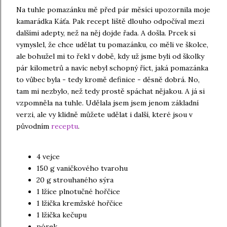
Na tuhle pomazánku mě před pár měsíci upozornila moje
kamarádka Káťa. Pak recept liště dlouho odpočíval mezi
dalšími adepty, než na něj dojde řada. A došla. Prcek si
vymyslel, že chce udělat tu pomazánku, co měli ve školce,
ale bohužel mi to řekl v době, kdy už jsme byli od školky
pár kilometrů a navíc nebyl schopný říct, jaká pomazánka
to vůbec byla - tedy kromě definice - děsně dobrá. No,
tam mi nezbylo, než tedy prostě spáchat nějakou. A já si
vzpomněla na tuhle. Udělala jsem jsem jenom základní
verzi, ale vy klidně můžete udělat i další, které jsou v
původním
receptu
.
4 vejce
150 g vaničkového tvarohu
20 g strouhaného sýra
1 lžíce plnotučné hořčice
1 lžička kremžské hořčice
1 lžička kečupu
pórek