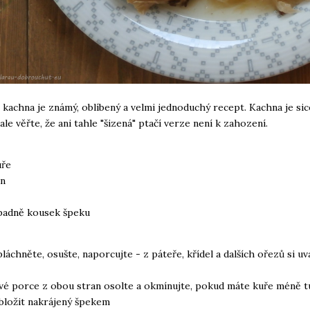
 kachna je známý, oblíbený a velmi jednoduchý recept. Kachna je sic
ale věřte, že ani tahle "šizená" ptačí verze není k zahození.
uře
n
padně kousek špeku
láchněte, osušte, naporcujte - z páteře, křídel a dalších ořezů si uv
ivé porce z obou stran osolte a okmínujte, pokud máte kuře méně t
bložit nakrájený špekem