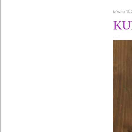
března 15,
KU