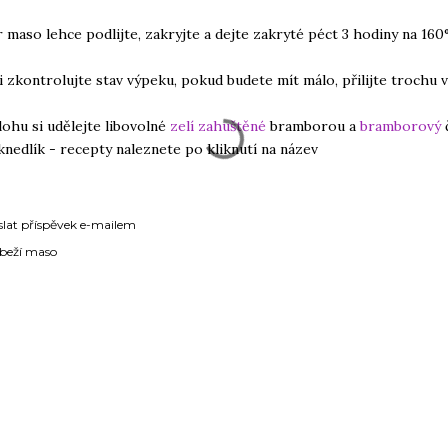
r maso lehce podlijte, zakryjte a dejte zakryté péct 3 hodiny na 160
i zkontrolujte stav výpeku, pokud budete mít málo, přilijte trochu 
ílohu si udělejte libovolné
zelí zahuštěné
bramborou a
bramborový
knedlík - recepty naleznete po kliknutí na název
slat příspěvek e-mailem
beží maso
ÁŘE