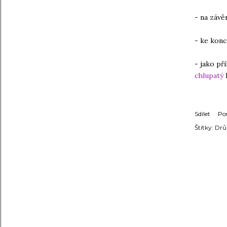
- na závě
- ke konc
- jako př
chlupatý
Sdílet
Po
Štítky:
Drů
KOMENT