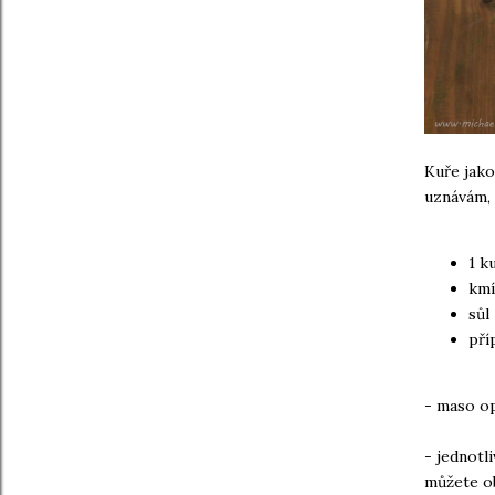
Kuře jako
uznávám, 
1 k
kmí
sůl
pří
- maso op
- jednotl
můžete o