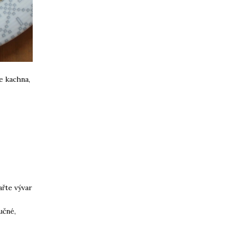
e kachna,
ařte vývar
učné,