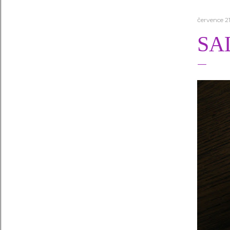
července 21
SA