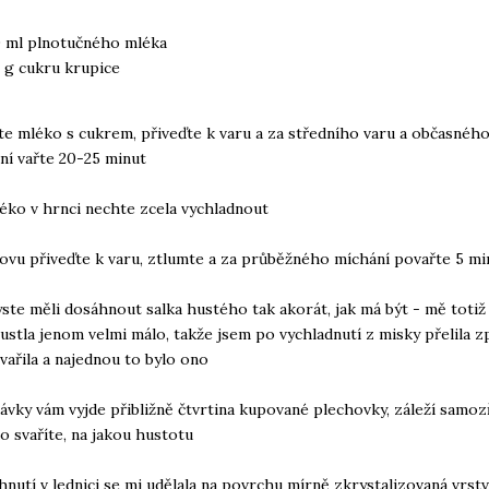
 ml plnotučného mléka
 g cukru krupice
te mléko s cukrem, přiveďte k varu a za středního varu a občasnéh
í vařte 20-25 minut
éko v hrnci nechte zcela vychladnout
ovu přiveďte k varu, ztlumte a za průběžného míchání povařte 5 mi
yste měli dosáhnout salka hustého tak akorát, jak má být - mě toti
stla jenom velmi málo, takže jsem po vychladnutí z misky přelila z
vařila a najednou to bylo ono
dávky vám vyjde přibližně čtvrtina kupované plechovky, záleží samoz
 svaříte, na jakou hustotu
hnutí v lednici se mi udělala na povrchu mírně zkrystalizovaná vrstv