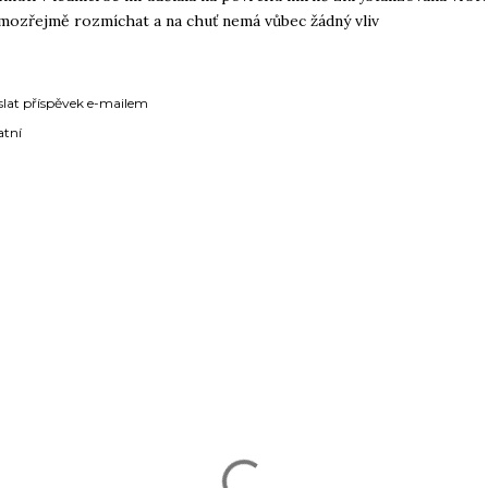
amozřejmě rozmíchat a na chuť nemá vůbec žádný vliv
slat příspěvek e-mailem
atní
ÁŘE