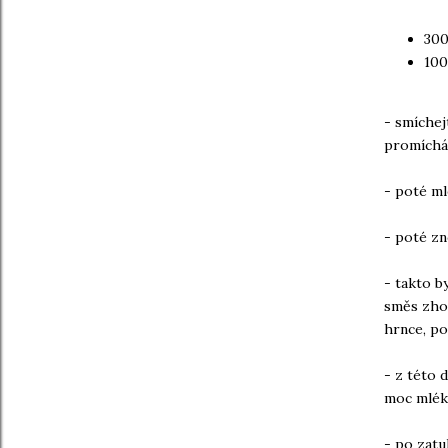
300
100
- smíchej
promíchán
- poté ml
- poté zn
- takto b
směs zhou
hrnce, po
- z této 
moc mléko
- po zatu