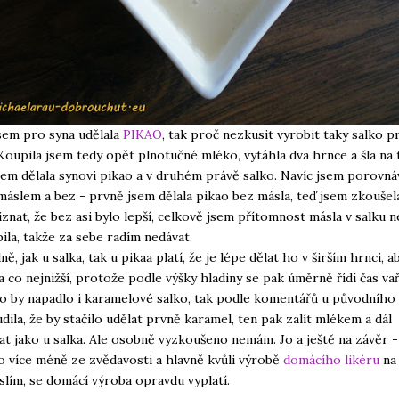
sem pro syna udělala
PIKAO
, tak proč nezkusit vyrobit taky salko p
Koupila jsem tedy opět plnotučné mléko, vytáhla dva hrnce a šla na 
em dělala synovi pikao a v druhém právě salko. Navíc jsem porovná
máslem a bez - prvně jsem dělala pikao bez másla, teď jsem zkoušela
znat, že bez asi bylo lepší, celkově jsem přítomnost másla v salku 
la, takže za sebe radím nedávat.
, jak u salka, tak u pikaa platí, že je lépe dělat ho v širším hrnci, a
a co nejnižší, protože podle výšky hladiny se pak úměrně řídí čas vař
o by napadlo i karamelové salko, tak podle komentářů u původního
dila, že by stačilo udělat prvně karamel, ten pak zalít mlékem a dál
t jako u salka. Ale osobně vyzkoušeno nemám. Jo a ještě na závěr -
o více méně ze zvědavosti a hlavně kvůli výrobě
domácího likéru
na 
slím, se domácí výroba opravdu vyplatí.