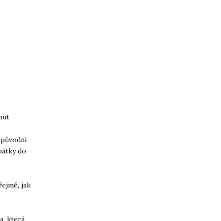
o
nut
ž původní
pátky do
řejmě, jak
a, která