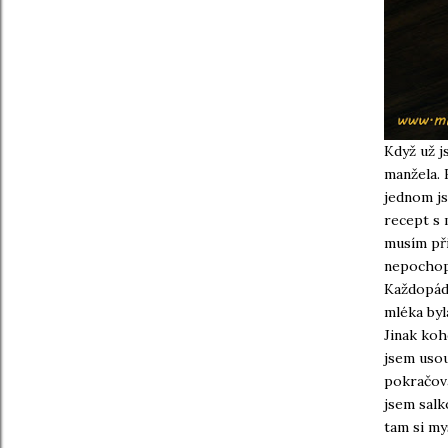
Když už j
manžela. 
jednom js
recept s 
musím při
nepochopi
Každopádně
mléka byl
Jinak koh
jsem usou
pokračova
jsem salk
tam si my