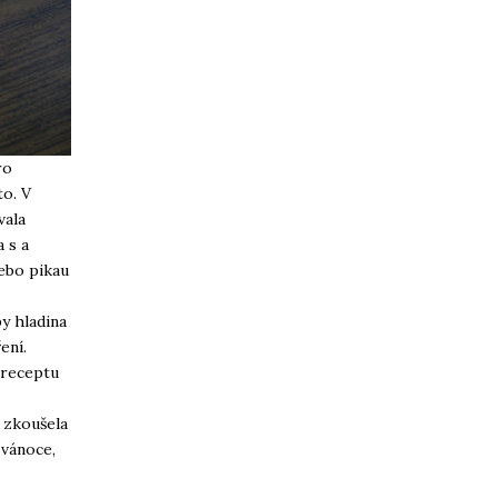
ro
to. V
vala
 s a
nebo pikau
by hladina
ení.
 receptu
 zkoušela
vánoce,