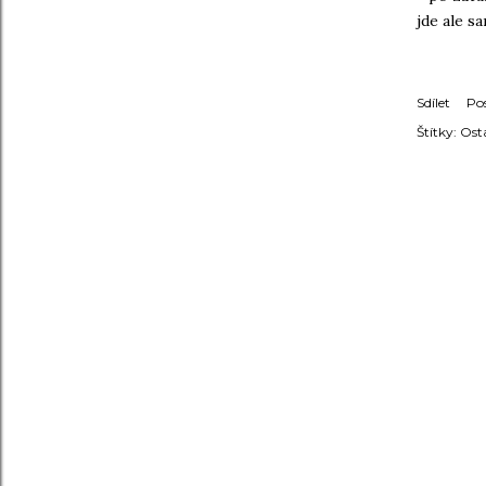
jde ale s
Sdílet
Po
Štítky:
Ost
KOMENT