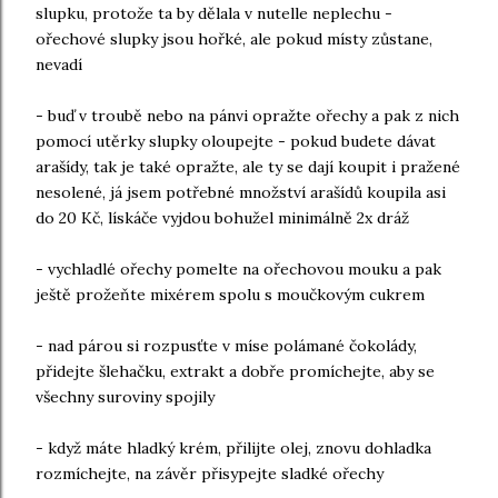
slupku, protože ta by dělala v nutelle neplechu -
ořechové slupky jsou hořké, ale pokud místy zůstane,
nevadí
- buď v troubě nebo na pánvi opražte ořechy a pak z nich
pomocí utěrky slupky oloupejte - pokud budete dávat
arašídy, tak je také opražte, ale ty se dají koupit i pražené
nesolené, já jsem potřebné množství arašídů koupila asi
do 20 Kč, lískáče vyjdou bohužel minimálně 2x dráž
- vychladlé ořechy pomelte na ořechovou mouku a pak
ještě prožeňte mixérem spolu s moučkovým cukrem
- nad párou si rozpusťte v míse polámané čokolády,
přidejte šlehačku, extrakt a dobře promíchejte, aby se
všechny suroviny spojily
- když máte hladký krém, přilijte olej, znovu dohladka
rozmíchejte, na závěr přisypejte sladké ořechy