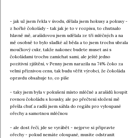
- jak už jsem řekla v úvodu, dělala jsem hokusy a pokusy -
z hořké čokolády - tak jak je to v rozpisu, to chutnalo
hlavně mě, arašídovou jsem udělala ze tří mléčných a na
mě osobně to bylo sladké až běda a to jsem trochu ubrala
moučkový cukr, takže nakonec budete muset asi s
čokoládami trochu zamíchat sami, ale ještě jedno
pozitivní zjištění, v Penny jsem narazila na 74% čoko za
velmi příznivou cenu, tak budu věřit výrobci, že čokoláda
opravdu obsahuje to, co píše
- taky jsem byla v pokušení místo mléčné a arašídů koupit
rovnou čokoládu s kousky, ale po přečtení složení mě
přešla chuť a radši jsem sáhla do regálu pro vyloupané
ořechy a samotnou mléčnou
- ale dost řečí, jde se vyrábět - nejprve si připravte
ořechy - pokud nemáte oloupané, musíte odstranit