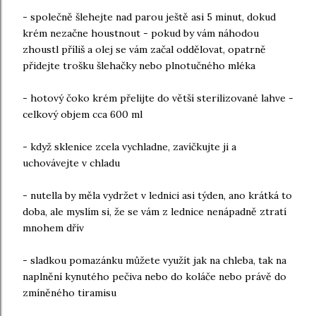
- společně šlehejte nad parou ještě asi 5 minut, dokud
krém nezačne houstnout - pokud by vám náhodou
zhoustl příliš a olej se vám začal oddělovat, opatrně
přidejte trošku šlehačky nebo plnotučného mléka
- hotový čoko krém přelijte do větší sterilizované lahve -
celkový objem cca 600 ml
- když sklenice zcela vychladne, zavíčkujte ji a
uchovávejte v chladu
- nutella by měla vydržet v lednici asi týden, ano krátká to
doba, ale myslím si, že se vám z lednice nenápadně ztratí
mnohem dřív
- sladkou pomazánku můžete využít jak na chleba, tak na
naplnění kynutého pečiva nebo do koláče nebo právě do
zmíněného tiramisu