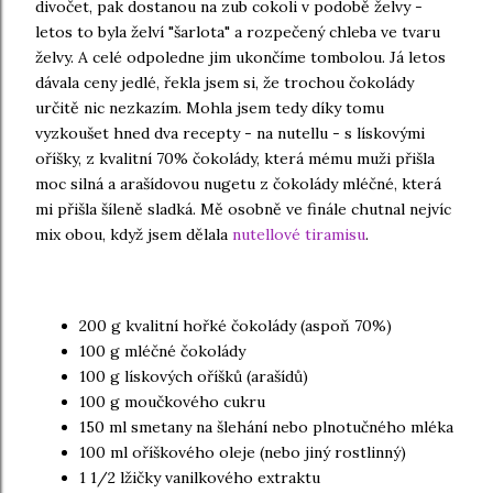
divočet, pak dostanou na zub cokoli v podobě želvy -
letos to byla želví "šarlota" a rozpečený chleba ve tvaru
želvy. A celé odpoledne jim ukončíme tombolou. Já letos
dávala ceny jedlé, řekla jsem si, že trochou čokolády
určitě nic nezkazím. Mohla jsem tedy díky tomu
vyzkoušet hned dva recepty - na nutellu - s lískovými
oříšky, z kvalitní 70% čokolády, která mému muži přišla
moc silná a arašídovou nugetu z čokolády mléčné, která
mi přišla šíleně sladká. Mě osobně ve finále chutnal nejvíc
mix obou, když jsem dělala
nutellové tiramisu
.
200 g kvalitní hořké čokolády (aspoň 70%)
100 g mléčné čokolády
100 g lískových oříšků (arašídů)
100 g moučkového cukru
150 ml smetany na šlehání nebo plnotučného mléka
100 ml oříškového oleje (nebo jiný rostlinný)
1 1/2 lžičky vanilkového extraktu