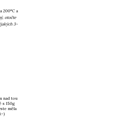
na 200°C a
ý, otočte
ějakých 3-
pu nad tou
ě s 150g
yste měla
:-)