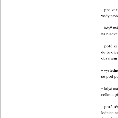
- pro ver
vody naví
- když má
na hladké
- poté kr
dejte ole
obsahem 
- výsledn
se pod p
- když má
celkem př
- poté tě
lednice n