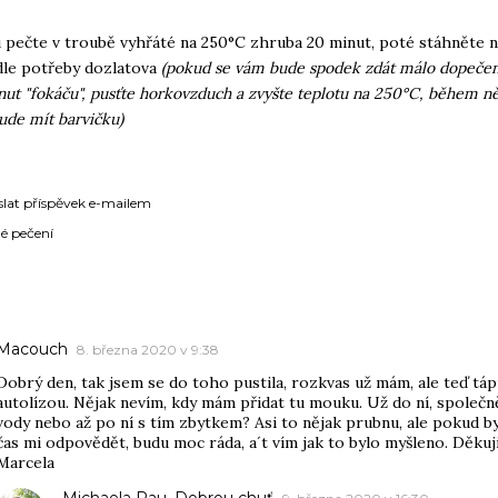
u pečte v troubě vyhřáté na 250°C zhruba 20 minut, poté stáhněte 
dle potřeby dozlatova
(pokud se vám bude spodek zdát málo dopečen
nut "fokáču", pusťte horkovzduch a zvyšte teplotu na 250°C, během n
ude mít barvičku)
slat příspěvek e-mailem
é pečení
ÁŘE
Macouch
8. března 2020 v 9:38
Dobrý den, tak jsem se do toho pustila, rozkvas už mám, ale teď tá
autolízou. Nějak nevím, kdy mám přidat tu mouku. Už do ní, společn
vody nebo až po ní s tím zbytkem? Asi to nějak prubnu, ale pokud b
čas mi odpovědět, budu moc ráda, a´t vím jak to bylo myšleno. Děkuji
Marcela