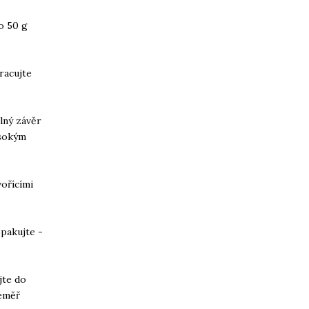
o 50 g
racujte
lný závěr
ysokým
vořícími
opakujte -
jte do
téměř