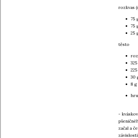
rozkvas (
75 
75 
25 
těsto
roz
325
225
30 
8 g
hru
- kváskov
pšeničnéh
začal a č
závislost