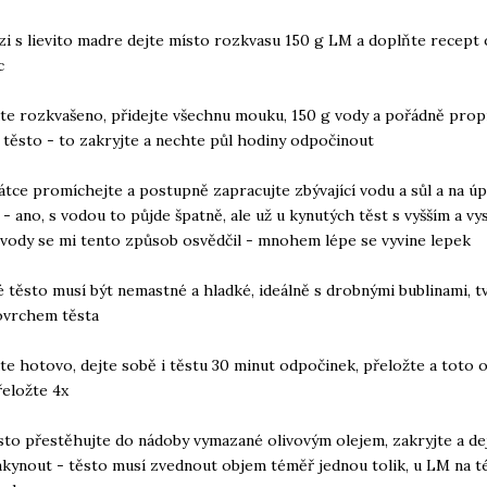
zi s lievito madre dejte místo rozkvasu 150 g LM a doplňte recept 
c
te rozkvašeno, přidejte všechnu mouku, 150 g vody a pořádně prop
 těsto - to zakryjte a nechte půl hodiny odpočinout
átce promíchejte a postupně zapracujte zbývající vodu a sůl a na úp
j - ano, s vodou to půjde špatně, ale už u kynutých těst s vyšším a v
vody se mi tento způsob osvědčil - mnohem lépe se vyvine lepek
é těsto musí být nemastné a hladké, ideálně s drobnými bublinami, t
ovrchem těsta
te hotovo, dejte sobě i těstu 30 minut odpočinek, přeložte a toto 
eložte 4x
sto přestěhujte do nádoby vymazané olivovým olejem, zakryjte a de
akynout - těsto musí zvednout objem téměř jednou tolik, u LM na 