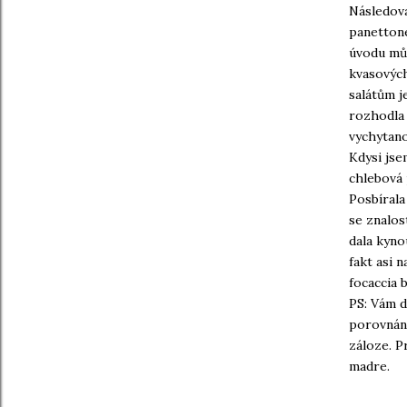
Následova
panettone
úvodu můž
kvasových
salátům j
rozhodla 
vychytano
Kdysi jse
chlebová 
Posbírala
se znalos
dala kyno
fakt asi 
focaccia 
PS: Vám d
porovnání
záloze. P
madre.