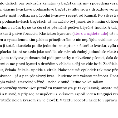
lo dalších pár pokusů s kynutím (a bagetkami), ne- i povedená ver
, úžasné kváskové podmáslové bagety (v albu jsou v drožďové verzi,
ete najít i odkaz na původní kvasový recept od Kamči). Po silvest
 podmáslovkách bagetách už mi začalo být jasné, že k našim oblíb
ednou za čas by se to čerstvé pšeničné pečivo báječně hodilo. A tak
zkusti právě focacciu. Klasickou kynutou (
kterou najdete zde
) už 
u a vymazlenou, tím pádem přinejhorším o nic nepřijdu, uvidíme, co 
m jí totiž zkoušela podle jednoho receptu - z žitného kvásku, vyšla 
placka, která se teda jako snědla, ale zázrak žádný, jednoduše zlaté 
 jsem tedy svoje dosavadní pidi poznatky o zkvašené pšenici, dala 
tmi o mé praxi kynutí s droždím v chladu a děj se vůle boží. Zadělala
ut, čekala, čekala.. upekla a zírala. Nakonec mě výsledek tak moc pře
nakonec - já a pan pšenkový kvas - budeme mít vážnou známost. Pro
byla vážně, smrtelně vážně - nebe v hubě. Jedno velké mňam.
oporučuji vyzkoušet prvně tu kynutou (ta je taky úžasná), abyste mě
 a hlavně, v případě neúspěchu s kváskem aspoň jeden fungující re
rotože nejen kvasem živ je člověk. V textu receptu najdete i úpravu 