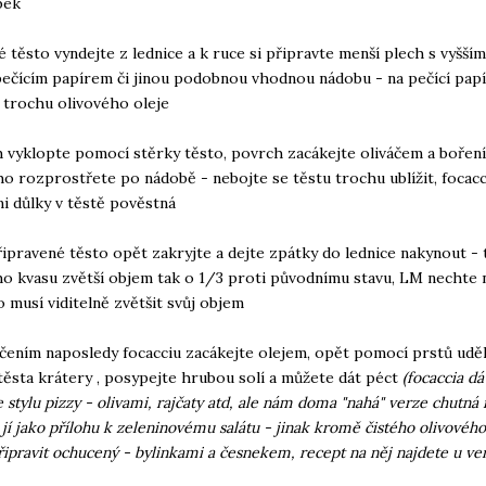
bek
é těsto vyndejte z lednice a k ruce si připravte menší plech s vyšší
pečícím papírem či jinou podobnou vhodnou nádobu - na pečící pap
 trochu olivového oleje
h vyklopte pomocí stěrky těsto, povrch zacákejte oliváčem a bořen
ho rozprostřete po nádobě - nebojte se těstu trochu ublížit, focacc
i důlky v těstě pověstná
řipravené těsto opět zakryjte a dejte zpátky do lednice nakynout - 
o kvasu zvětší objem tak o 1/3 proti původnímu stavu, LM nechte 
to musí viditelně zvětšit svůj objem
čením naposledy focacciu zacákejte olejem, opět pomocí prstů uděl
těsta krátery , posypejte hrubou solí a můžete dát péct
(focaccia dá
 stylu pizzy - olivami, rajčaty atd, ale nám doma "nahá" verze chutná 
jí jako přílohu k zeleninovému salátu - jinak kromě čistého olivového 
ipravit ochucený - bylinkami a česnekem, recept na něj najdete u ve