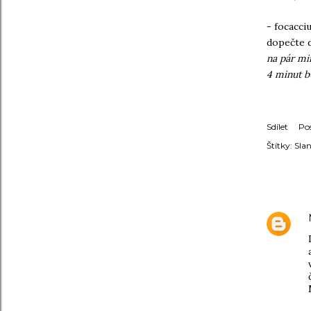
- focacci
dopečte 
na pár mi
4 minut b
Sdílet
Po
Štítky:
Slan
KOMENT