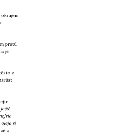
m okrajem
ír
ím prstů
ia je
těsto z
narůst
ejte
 ještě
nejvíc -
oleje si
rze z