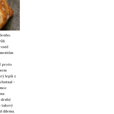
dlouho.
ůli
prostě
ermentům
 I proto
jsem
rý lepší z
chutnal -
 moc
ému
c druhý
o takový
d dilema.