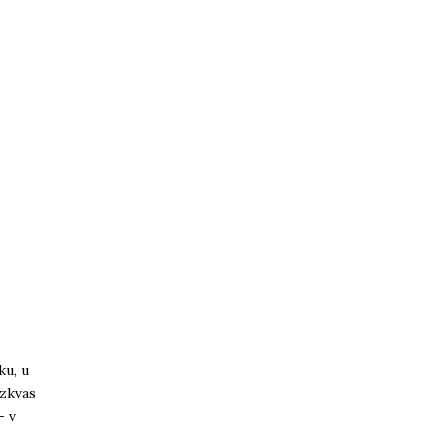
ku, u
ozkvas
- v