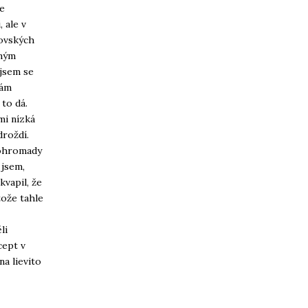
ze
 ale v
rovských
eným
 jsem se
mám
to dá.
mi nízká
droždí.
dohromady
 jsem,
kvapil, že
tože tahle
li
cept v
na lievito