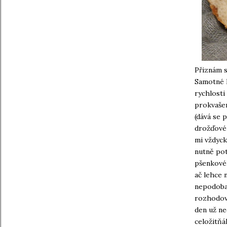
Přiznám s
Samotné k
rychlosti
prokvašen
(dává se 
drožďové 
mi vždyck
nutně pot
pšenkovéh
ač lehce 
nepodobal
rozhodová
den už nec
celožitňá