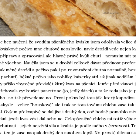
e bez mučení, že svodům pšeničného kvásku jsem odolávala velice 
váskové pečivo mne chuťově neoslovilo, navíc droždí vede nejen kv
 přípravy a zpracování, ale hlavně právě kvůli chuti - nemusím mít 
é všechno. Naučila jsem se u droždí celkově dávat přednost pref
pak méně droždí a pečivo pak i po rozmražení chutná normálně, bez
pachuti), běžné pečivo jako rohlíky, kaiserky atd. už jinak nedělám.
y přišlo zbytečné převádět žitný kvas na pšenici. Jenže před vánoci 
řebovala vyzkoušet panettone (jo, jedlý dárek) a ta že teda jako je p
o.. no tak převedeme no.. První pokus byl tousťák, který kupodivu 
nakysle - velice "houskově", ale i tak se toustovému chlebu zase tak
. Ovšem překvapivě se dal jíst i druhý den, což hodně pomohlo m
ní, jestli kvas vést dál nebo ne. Celopšeničné chleby mi totiž vůbe
hutnají - jejich největší síla a kvalita je podle mého v čerstvosti. T
k, ten je zase naopak druhý den mnohem lepší. No prostě dilema na