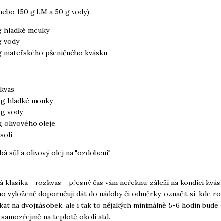
nebo 150 g LM a 50 g vody)
g hladké mouky
g vody
g mateřského pšeničného kvásku
kvas
 g hladké mouky
 g vody
g olivového oleje
 soli
bá sůl a olivový olej na "ozdobení"
á klasika - rozkvas - přesný čas vám neřeknu, záleží na kondici kvás
o vyloženě doporučuji dát do nádoby či odměrky, označit si, kde r
ekat na dvojnásobek, ale i tak to nějakých minimálně 5-6 hodin bude 
i samozřejmě na teplotě okolí atd.