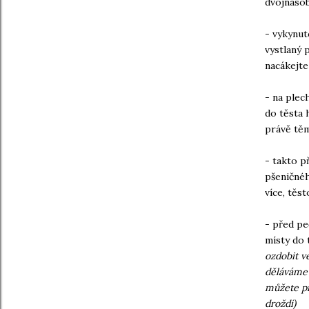
dvojnáso
- vykynut
vystlaný 
nacákejte
- na plec
do těsta 
právě těm
- takto p
pšeničnéh
více, těs
- před pe
místy do 
ozdobit ve
děláváme 
můžete př
droždí)