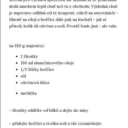
dodá mnohem lepší chuť než ta z obchodu. Výsledná chuť
je naprosto odlišná od té koupené, záleží na surovinách -
hlavně na oleji a hořčici, dále pak na kuchaři - jak si
přisolí, kolik dá citrónu a soli. Prostě bude jiná - ale vaše.
na 150 g majonézy
2 žloutky
150 ml slunečnicového oleje
1/2 lžičky hořčice
sůl
citrónová šťáva
metlička
- žloutky oddělte od bílků a dejte do mísy
- přidejte hořčici a trošku soli a vše rozmíchejte