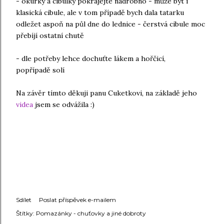
- okurky a cibulky pokrájejte nadrobno - může být i
klasická cibule, ale v tom případě bych dala tatarku
odležet aspoň na půl dne do lednice - čerstvá cibule moc
přebíjí ostatní chutě
- dle potřeby lehce dochuťte lákem a hořčicí,
popřípadě solí
Na závěr tímto děkuji panu Cuketkovi, na základě jeho
videa
jsem se odvážila :)
Sdílet
Poslat příspěvek e-mailem
Štítky:
Pomazánky - chuťovky a jiné dobroty