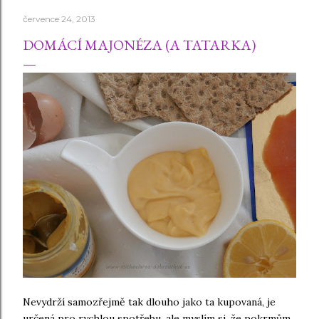
července 24, 2013
DOMÁCÍ MAJONÉZA (A TATARKA)
Nevydrží samozřejmě tak dlouho jako ta kupovaná, je
určená pro rychlou spotřebu, ale myslím si, že pokrmům