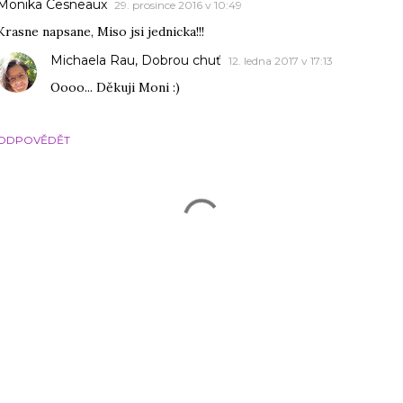
Monika Cesneaux
29. prosince 2016 v 10:49
Krasne napsane, Miso jsi jednicka!!!
Michaela Rau, Dobrou chuť
12. ledna 2017 v 17:13
Oooo... Děkuji Moni :)
ODPOVĚDĚT