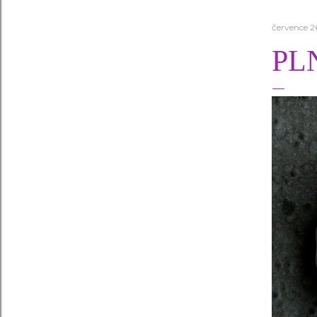
července 2
PL