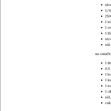
slo
1/4
250
1 s
1 v
1 l
str
sůl
na omáčk
1 l
0,5
1 b
1 k
1 s
1 c
sůl
cuk