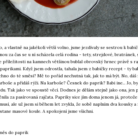
o, a vlastně na jakékoli větší volno, jsme jezdívaly se sestrou k babi
nou za čas se u ní scházela celá rodina - tety, strejdové, bratránek,
le příležitosti na kamnech většinou bublal obrovský hrnec právě s r
paprikami. Když jsem odrostla, tahala jsem z babičky recept - ty bab
chno do té směsi? Mě to pořád nechutná tak, jak to má být. No, dáš 
arboše a přidáš rýži. Na karboše? Česnek do paprik? Babi ine... Jo, by
du. Tak jako ve spoustě věcí. Dodnes je dělám stejně jako ona, jen 
nila za pasírovaná rajčata. Papriky sice jím doma jenom já, protože
emusí, ale už jsem si během let zvykla, že sobě naplním dva kousky a
stane masové koule. A spokojení jsme všichni.
měs do paprik