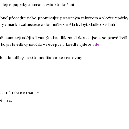
ndejte papriky a maso a vyberte koření
 buď přeceďte nebo promixujte ponorným mixérem a vložte zpátky 
by omáčku zahustěte a dochuťte - měla by být sladko - slaná
ně mám nejraději s kynutým knedlíkem, dokonce jsem se právě kvůli
kdysi knedlíky naučila - recept na knédl najdete
zde
hce knedlíky, uvařte mu libovolné těstoviny
slat příspěvek e-mailem
té maso
ÁŘE