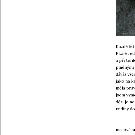
Každé lét
Plzně Jed
a při téh
plněnými 
dáváš vše
jako na k
měla prav
jsem vymě
děti je n
rodiny do
masová s