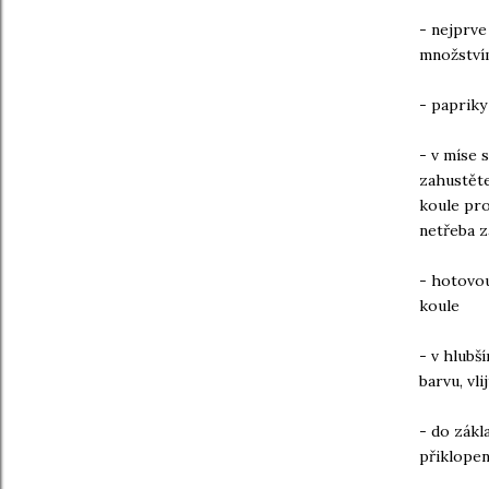
- nejprve
množstvím
- papriky
- v míse 
zahustěte
koule pro
netřeba z
- hotovou
koule
- v hlubš
barvu, vli
- do zákl
přiklopen