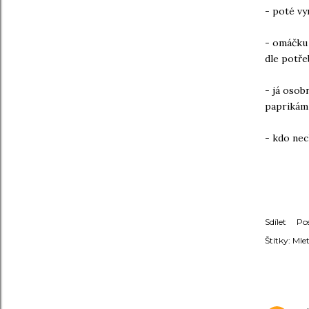
- poté vy
- omáčku
dle potře
- já osob
paprikám 
- kdo nec
Sdílet
Po
Štítky:
Mle
KOMENT