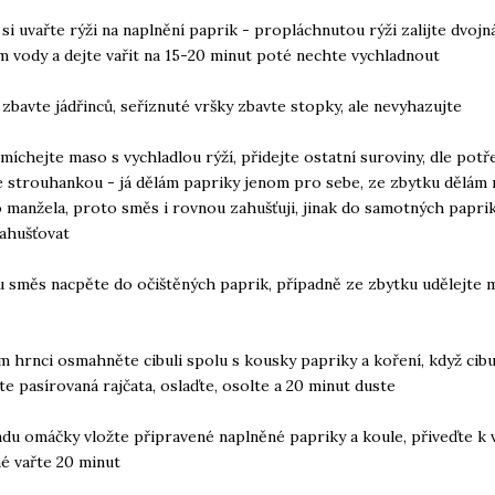
 si uvařte rýži na naplnění paprik - propláchnutou rýži zalijte dvo
 vody a dejte vařit na 15-20 minut poté nechte vychladnout
 zbavte jádřinců, seříznuté vršky zbavte stopky, ale nevyhazujte
smíchejte maso s vychladlou rýží, přidejte ostatní suroviny, dle potř
 strouhankou - já dělám papriky jenom pro sebe, ze zbytku dělám
 manžela, proto směs i rovnou zahušťuji, jinak do samotných papri
ahušťovat
 směs nacpěte do očištěných paprik, případně ze zbytku udělejte 
ím hrnci osmahněte cibuli spolu s kousky papriky a koření, když cib
jte pasírovaná rajčata, oslaďte, osolte a 20
minut duste
adu omáčky vložte připravené naplněné papriky a koule, přiveďte k 
é vařte 20 minut