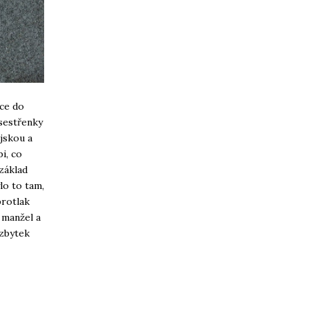
čce do
 sestřenky
ajskou a
i, co
základ
lo to tam,
protlak
 manžel a
 zbytek