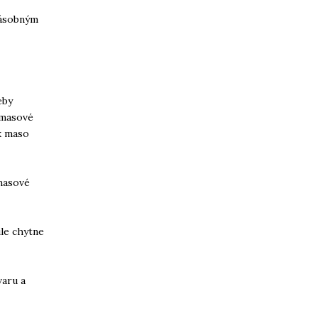
jnásobným
eby
 masové
k maso
masové
ule chytne
varu a