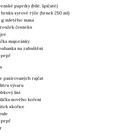
venské papriky (bílé, špičaté)
 hrnku syrové rýže (hrnek 250 ml)
 g mletého masa
troužek česneku
ejce
žička majoránky
ouhanka na zahuštění
, pepř
u
itr pasírovaných rajčat
 litru vývaru
obkový list
ulička nového koření
vitek skořice
ibule
, pepř
r