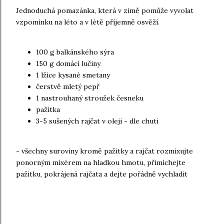
Jednoduchá pomazánka, která v zimě pomůže vyvolat
vzpomínku na léto a v létě příjemně osvěží.
100 g balkánského sýra
150 g domácí lučiny
1 lžíce kysané smetany
čerstvě mletý pepř
1 nastrouhaný stroužek česneku
pažitka
3-5 sušených rajčat v oleji - dle chuti
- všechny suroviny kromě pažitky a rajčat rozmixujte
ponorným mixérem na hladkou hmotu, přimíchejte
pažitku, pokrájená rajčata a dejte pořádně vychladit