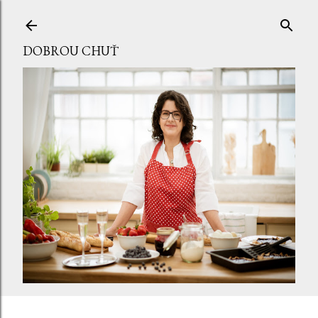
Přeskočit na hlavní obsah
DOBROU CHUŤ