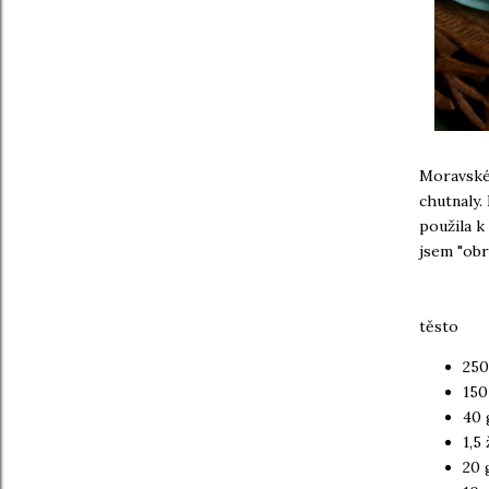
Moravské 
chutnaly.
použila k
jsem "obr
těsto
250
150
40 
1,5
20 