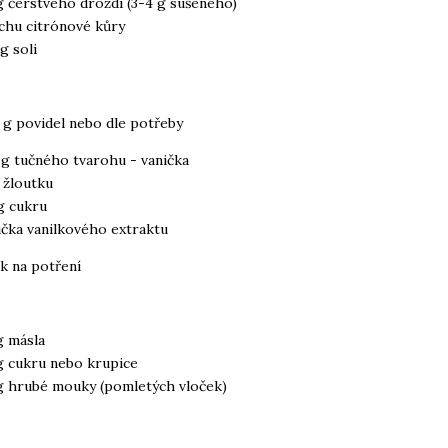
g čerstvého droždí (3-4 g sušeného)
chu citrónové kůry
 g soli
 g povidel nebo dle potřeby
 g tučného tvarohu - vanička
 žloutku
g cukru
žička vanilkového extraktu
ek na potření
g másla
g cukru nebo krupice
g hrubé mouky (pomletých vloček)