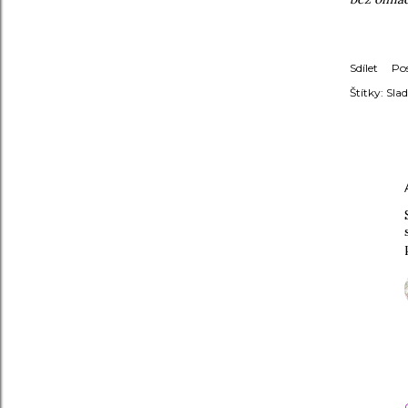
Sdílet
Po
Štítky:
Sla
KOMENT