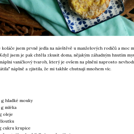
koláče jsem prvně jedla na návštěvě u manželových rodičů a moc m
 Když jsem je pak chtěla zkusit doma, nějakým záhadným hnutím mys
 náplni vaničkový tvaroh, který je ovšem na plnění naprosto nevhodn
átila" náplně a zjistila, že mi takhle chutnají mnohem víc.
 g hladké mouky
 g mléka
g oleje
 žloutku
g cukru krupice