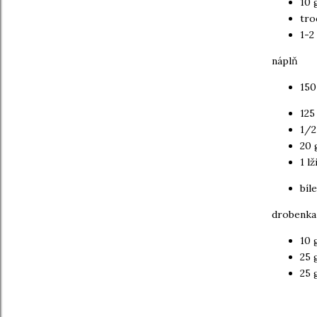
10 
tro
1-2
náplň
150
125
1/2
20 
1 l
bíl
drobenka
10 
25 
25 