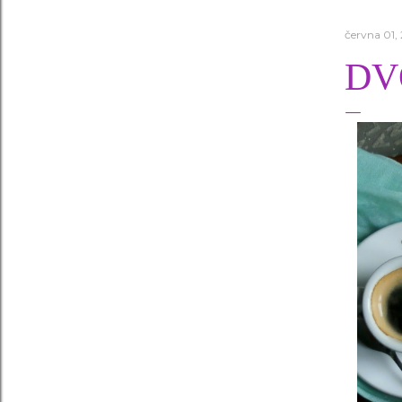
června 01,
DV