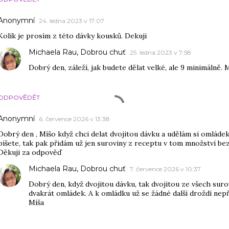
Anonymní
24. ledna 2023 v 17:07
Kolik je prosím z této dávky kousků. Dekuji
Michaela Rau, Dobrou chuť
25. ledna 2023 v 7:58
Dobrý den, záleží, jak budete dělat velké, ale 9 minimálně. 
ODPOVĚDĚT
Anonymní
6. července 2026 v 13:38
Dobrý den , Míšo když chci delat dvojitou dávku a udělám si omládek
píšete, tak pak přidám už jen suroviny z receptu v tom množství bez
Děkuji za odpověď
Michaela Rau, Dobrou chuť
7. července 2026 v 10:37
Dobrý den, když dvojitou dávku, tak dvojitou ze všech surov
dvakrát omládek. A k omládku už se žádné další droždí nepř
Míša