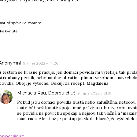
slat příspěvek e-mailem
dké kynuté
ÁŘE
Anonymní
9. října 2022 v 14:26
S testem se krasne pracuje, jen domaci povidla mi vytekaji, tak pri
strouhany pernik, nebo naplne obratim, plnim tvarohem a navrch d
povidla. Oboji je vytecne. Dekuji za recept, Magdalena
Michaela Rau, Dobrou chuť
9. října 2022 v 21:19
Pokud jsou domácí povidla hustá nebo zahuštěná, netečou
máte hůř seštípnuté spoje, mně právě u toho tvarohu uvnit
se povidla na povrchu spékají a nejsou tak vláčná a "mazalav
mám ráda. Ale ať už je postup jakýkoli, hlavně, že výsledek c
ODPOVĚDĚT