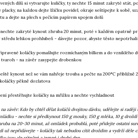
avených dílů si vytvarujte kuličky, ty nechte 15 minut zakryté stát, p
e placky, na každou dejte lžičku povidel, okraje seštípejte k sobě, u
tu a dejte na plech s pečícím papírem spojem dolů
 nechte zakryté kynout zhruba 20 minut, poté v každém opatrně pr
v středu lehkou prohlubeň - dávejte pozor, abyste těsto nepotrhali
řipravené koláčky pomašlujte rozmíchaným bílkem a do vzniklého d
 tvaroh - na závěr zasypejte drobenkou
ještě kynout než se vám nahřeje trouba a pečte na 200°C přibližně 
koláčky pěkně dozlatova
ení přestěhujte koláčky na mřížku a nechte vychladnout
na závěr: Kdo by chtěl dělat koláčů dvojitou dávku, udělejte si raději 
ládku - nechte si předkynout 150 g mouky, 150 g mléka, 10 g droždí 
hruba na 20-30 minut, až omládek probublá, poté přidejte ostatní sur
dí už nepřidávejte - koláčky tak nebudou cítit droždím a vydrží déle c
ku jsou ale výtečné a jemné i druhý den.