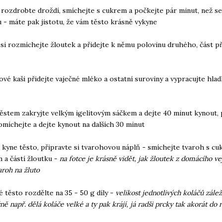
 rozdrobte droždí, smíchejte s cukrem a počkejte pár minut, než s
u - máte pak jistotu, že vám těsto krásně vykyne
 si rozmíchejte žloutek a přidejte k němu polovinu druhého, část př
ové kaši přidejte vaječné mléko a ostatní suroviny a vypracujte hlad
těstem zakryjte velkým igelitovým sáčkem a dejte 40 minut kynout,
míchejte a dejte kynout na dalších 30 minut
 kyne těsto, připravte si tvarohovou náplň - smíchejte tvaroh s cu
 a částí žloutku -
na fotce je krásně vidět, jak žloutek z domácího ve
aroh na žluto
é těsto rozdělte na 35 - 50 g díly -
velikost jednotlivých koláčů zálež
ě např. dělá koláče velké a ty pak krájí, já radši prcky tak akorát do 