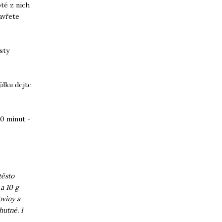
oté z nich
zavřete
sty
ůlku dejte
20 minut -
těsto
a 10 g
oviny a
hutné. I