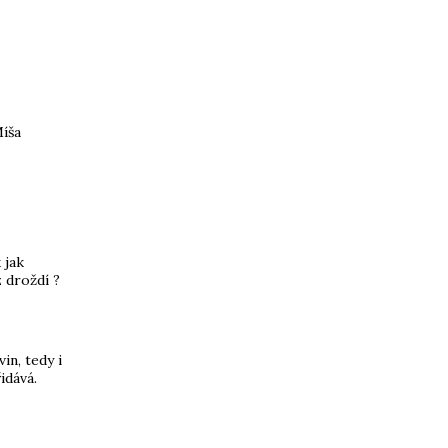
Míša
 jak
 droždí ?
in, tedy i
idává.