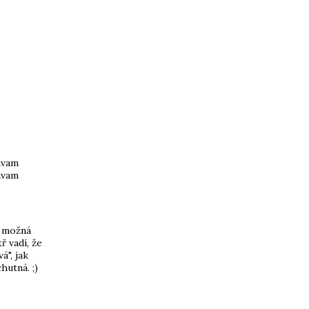
davam
avam
, možná
ř vadí, že
á", jak
hutná. ;)