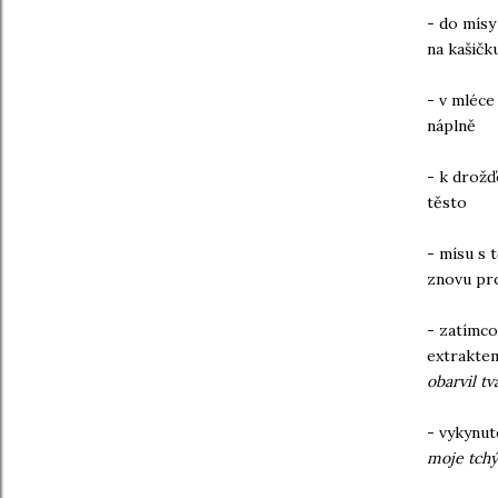
- do mísy
na kašičk
- v mléce
náplně
- k drožď
těsto
- mísu s 
znovu pro
- zatímco
extraktem
obarvil tv
- vykynut
moje tchýn