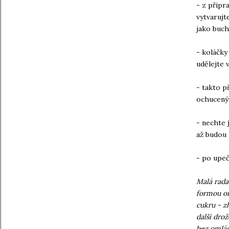
- z připr
vytvarujt
jako buch
- koláčky
udělejte 
- takto p
ochucený
- nechte 
až budou 
- po upeč
Malá rada 
formou om
cukru - z
další drož
bez omlád