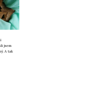
i
li jsem
ý. A tak