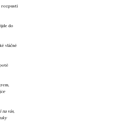
e rozpustí
ijde do
ké vláčné
 poté
krem,
jce
í na vás,
ruky