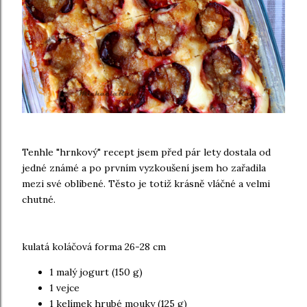
Tenhle "hrnkový" recept jsem před pár lety dostala od
jedné známé a po prvním vyzkoušení jsem ho zařadila
mezi své oblíbené. Těsto je totiž krásně vláčné a velmi
chutné.
kulatá koláčová forma 26-28 cm
1 malý jogurt (150 g)
1 vejce
1 kelímek hrubé mouky (125 g)