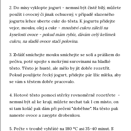
2. Do mísy vyklopte jogurt - nemusí být čistě bílý, můžete
použít i ovocný či jinak ochucený, v případě slazeného
jogurtu lehce uberte cukr do těsta. K jogurtu přidejte
vejce, mouku, olej a cukr -
množství cukru záleží na
kyselosti ovoce - pokud mám rybíz, dávám celý kelímek
cukru, na sladší ovoce stačí polovina.
3. Zvlášť smíchejte mouku smíchejte se solí a práškem do
pečiva, poté spojte s mokrými surovinami na hladké
těsto. Těsto je husté, ale mělo by jít dobře rozetřít.
Pokud použijete řecký jogurt, přidejte pár lžic mléka, aby
se vám s těstem dobře pracovalo.
4. Hotové těsto pomocí stěrky rovnoměrně rozetřete -
nemusí být až ke kraji, můžete nechat tak 1 cm místo, on
si tam koláč pak dám při pečení "doběhne". Na těsto pak
naneste ovoce a zasypte drobenkou.
5. Pečte v troubě vyhřáté na 180 °C asi 35-40 minut. S