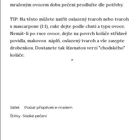
mraženým ovocem dobu pečení prodlužte dle potřeby.
TIP: Na těsto můžete natřít oslazený tvaroh nebo tvaroh
s mascarpone (1:1), cukr dejte podle chuti a typu ovoce.
Nemát-li po ruce ovoce, dejte na povrch koláče střídavě
povidla, makovou náplň, oslazený tvaroh a vše zasypte
drobenkou. Dostanete tak šťavnatou verzi "chodského"
koláče.
Sdílet
Poslat příspěvek e-mailem
Štítky:
Sladké pečení
KOMENTÁŘE