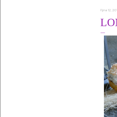
října 12, 20
LO