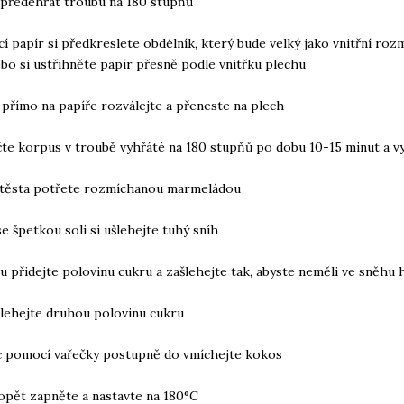
i předehřát troubu na 180 stupňů
cí papír si předkreslete obdélník, který bude velký jako vnitřní roz
bo si ustřihněte papír přesně podle vnitřku plechu
i přímo na papíře rozválejte a přeneste na plech
te korpus v troubě vyhřáté na 180 stupňů po dobu 10-15 minut a v
 těsta potřete rozmíchanou marmeládou
se špetkou soli si ušlehejte tuhý sníh
u přidejte polovinu cukru a zašlehejte tak, abyste neměli ve sněhu
šlehejte druhou polovinu cukru
c pomocí vařečky postupně do vmíchejte kokos
opět zapněte a nastavte na 180°C