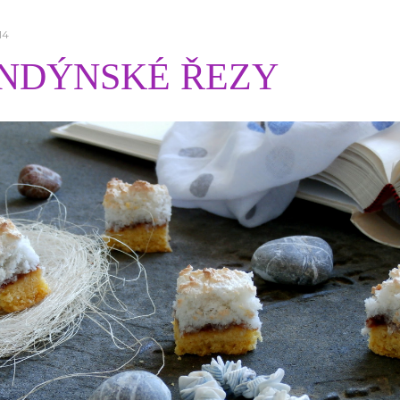
14
NDÝNSKÉ ŘEZY