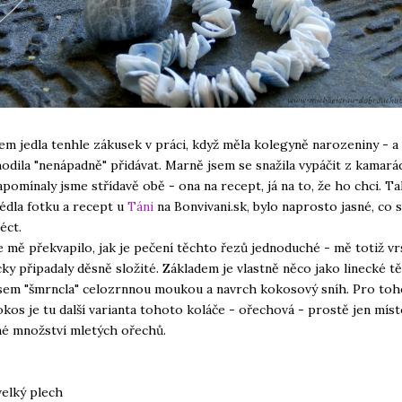
em jedla tenhle zákusek v práci, když měla kolegyně narozeniny - a
hodila "nenápadně" přidávat. Marně jsem se snažila vypáčit z kamará
apomínaly jsme střídavě obě - ona na recept, já na to, že ho chci. T
édla fotku a recept u
Táni
na Bonvivani.sk, bylo naprosto jasné, co 
éct.
e mě překvapilo, jak je pečení těchto řezů jednoduché - mě totiž v
cky připadaly děsně složité. Základem je vlastně něco jako linecké t
jsem "šmrncla" celozrnnou moukou a navrch kokosový sníh. Pro toh
kos je tu další varianta tohoto koláče - ořechová - prostě jen mís
né množství mletých ořechů.
velký plech