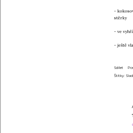
- kokoso
stěrky
- ve vyhř
- ještě v
Sdílet
Po
Štítky:
Slad
KOMENT