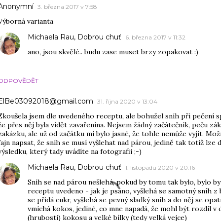
Anonymní
3. března 2017 v 7:58
Výborná varianta
Michaela Rau, Dobrou chuť
6. března 2017 v 11:32
ano, jsou skvělé.. budu zase muset brzy zopakovat :)
ODPOVĚDĚT
ElBe03092018@gmail.com
31. října 2020 v 13:04
Zkoušela jsem dle uvedeného receptu, ale bohužel sníh při pečení sp
že přes něj byla vidět zavařenina. Nejsem žádný začátečník, peču zá
zakázku, ale už od začátku mi bylo jasné, že tohle nemůže vyjít. Mož
fajn napsat, že sníh se musí vyšlehat nad párou, jedině tak totiž lze
výsledku, který tady uvádíte na fotografii ;-)
Michaela Rau, Dobrou chuť
1. listopadu 2020 v 20:16
Sníh se nad párou nešlehá, pokud by tomu tak bylo, bylo by
receptu uvedeno - jak je psáno, vyšlehá se samotný sníh z 
se přidá cukr, vyšlehá se pevný sladký sníh a do něj se opa
vmíchá kokos, jediné, co mne napadá, že mohl být rozdíl v
(hrubosti) kokosu a velké bílky (tedy velká vejce)