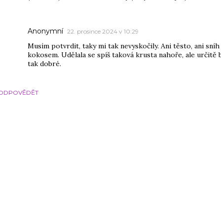
Anonymní
22. prosince 2024 v 10:29
Musím potvrdit, taky mi tak nevyskočily. Ani těsto, ani sníh
kokosem. Udělala se spíš taková krusta nahoře, ale určitě 
tak dobré.
ODPOVĚDĚT