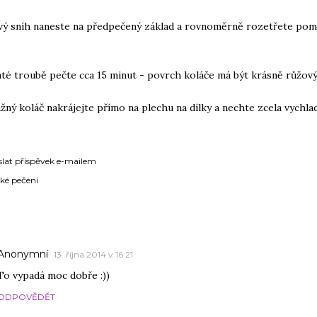
vý sníh naneste na předpečený základ a rovnoměrně rozetřete pom
áté troubě pečte cca 15 minut - povrch koláče má být krásně růžov
lažný koláč nakrájejte přímo na plechu na dílky a nechte zcela vychl
slat příspěvek e-mailem
ké pečení
ÁŘE
Anonymní
13. října 2014 v 16:21
To vypadá moc dobře :))
ODPOVĚDĚT