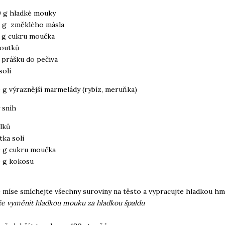
 g hladké mouky
 g změklého másla
 g cukru moučka
loutků
 prášku do pečiva
soli
 g výraznější marmelády (rybíz, meruňka)
 sníh
ílků
tka soli
 g cukru moučka
 g kokosu
é míse smíchejte všechny suroviny na těsto a vypracujte hladkou h
e vyměnit hladkou mouku za hladkou špaldu