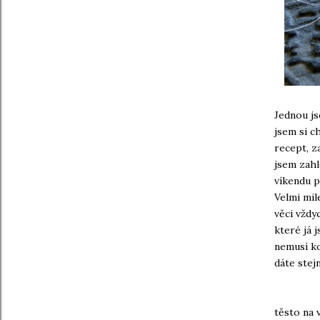
Jednou js
jsem si c
recept, z
jsem zahl
víkendu p
Velmi mil
věci vždy
které já 
nemusí ko
dáte stej
těsto na 