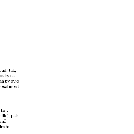
adl tak,
kusky na
ná by bylo
 dosáhnout
 to v
bílků, pak
trně
 druhu