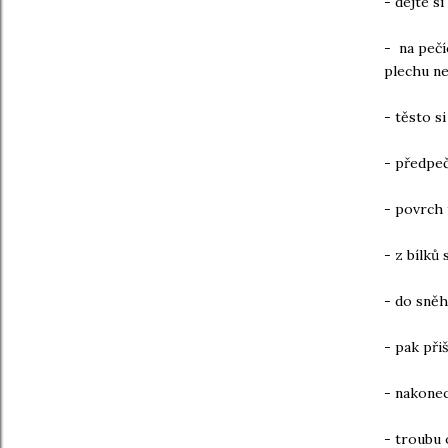
- dejte s
- na pečí
plechu ne
- těsto s
- předpeč
- povrch
- z bílků 
- do sněh
- pak při
- nakone
- troubu 