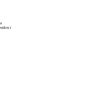
 s
budou i