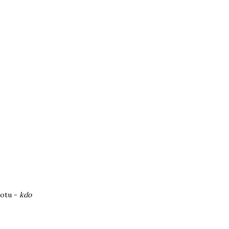
motu -
kdo