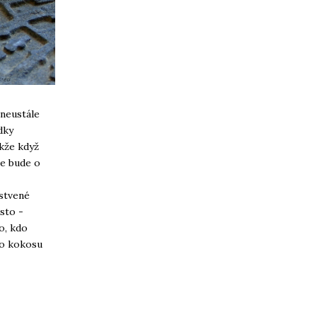
 neustále
dky
akže když
se bude o
rstvené
ěsto -
o, kdo
to kokosu