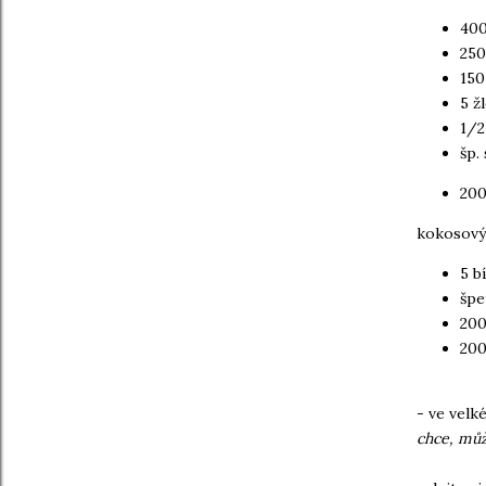
400
250
150
5 ž
1/2
šp. 
200
kokosový
5 b
špe
200
200
- ve velk
chce, můž