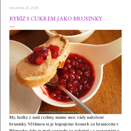
července 25, 2015
RYBÍZ S CUKREM JAKO BRUSINKY
My, holky z naší rodiny, máme moc rády naložené
brusinky. Většinou si je kupujeme kousek za hranicemi v
Německu, kde je mají opravdu za pakatel - v porovnání s