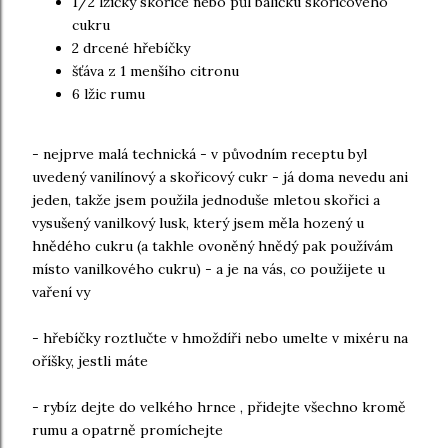
1/2 lžičky skořice nebo půl balíčku skořicového
cukru
2 drcené hřebíčky
šťáva z 1 menšího citronu
6 lžic rumu
- nejprve malá technická - v původním receptu byl
uvedený vanilínový a skořicový cukr - já doma nevedu ani
jeden, takže jsem použila jednoduše mletou skořici a
vysušený vanilkový lusk, který jsem měla hozený u
hnědého cukru (a takhle ovoněný hnědý pak používám
místo vanilkového cukru) - a je na vás, co použijete u
vaření vy
- hřebíčky roztlučte v hmoždíři nebo umelte v mixéru na
oříšky, jestli máte
- rybíz dejte do velkého hrnce , přidejte všechno kromě
rumu a opatrně promíchejte