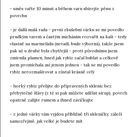
- směs vařte 10 minut a během varu sbírejte pěnu z
povrchu
- je další malá rada - první zkušební várku se mi povedlo
prudkým varem a častým mícháním rozvařit na kaši - tedy
vlastně na marmeládu (nevadí, bude výborná), takže jsem
pak už u druhé byla chytřejší - proti původnímu jsem
zmírnila plamen, hned jak rybíz začal bublat a celkově
jsem promíchala asi jenom jednou - tak se mi povedlo
rybíz nerozmašírovat a zůstal krásně celý
- horký rybíz přelijte do připravených sklenic bez
přebytečné šťávy (z té si pak můžete udělat sirup), povrch
opatrně zalijte rumem a ihned zavíčkujte
- z jedné várky vám vyjdou přibližně tři skleničky, záleží
samozřejmě, jak velké je budete mít