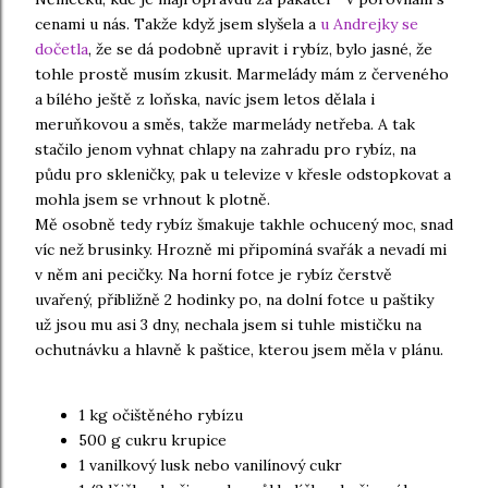
cenami u nás. Takže když jsem slyšela a
u Andrejky se
dočetla
, že se dá podobně upravit i rybíz, bylo jasné, že
tohle prostě musím zkusit. Marmelády mám z červeného
a bílého ještě z loňska, navíc jsem letos dělala i
meruňkovou a směs, takže marmelády netřeba. A tak
stačilo jenom vyhnat chlapy na zahradu pro rybíz, na
půdu pro skleničky, pak u televize v křesle odstopkovat a
mohla jsem se vrhnout k plotně.
Mě osobně tedy rybíz šmakuje takhle ochucený moc, snad
víc než brusinky. Hrozně mi připomíná svařák a nevadí mi
v něm ani pecičky. Na horní fotce je rybíz čerstvě
uvařený, přibližně 2 hodinky po, na dolní fotce u paštiky
už jsou mu asi 3 dny, nechala jsem si tuhle mističku na
ochutnávku a hlavně k paštice, kterou jsem měla v plánu.
1 kg očištěného rybízu
500 g cukru krupice
1 vanilkový lusk nebo vanilínový cukr