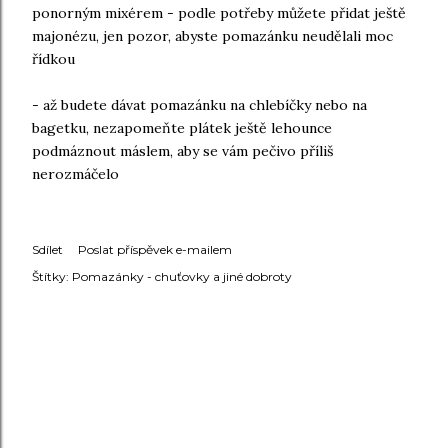
ponorným mixérem - podle potřeby můžete přidat ještě
majonézu, jen pozor, abyste pomazánku neudělali moc
řídkou
- až budete dávat pomazánku na chlebíčky nebo na
bagetku, nezapomeňte plátek ještě lehounce
podmáznout máslem, aby se vám pečivo příliš
nerozmáčelo
Sdílet
Poslat příspěvek e-mailem
Štítky:
Pomazánky - chuťovky a jiné dobroty
KOMENTÁŘE