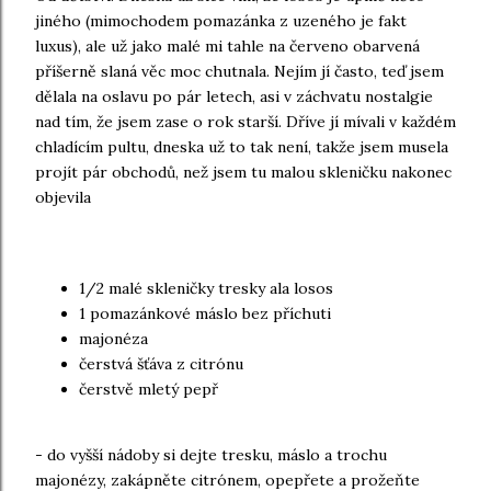
jiného (mimochodem pomazánka z uzeného je fakt
luxus), ale už jako malé mi tahle na červeno obarvená
příšerně slaná věc moc chutnala. Nejím jí často, teď jsem
dělala na oslavu po pár letech, asi v záchvatu nostalgie
nad tím, že jsem zase o rok starší. Dříve jí mívali v každém
chladícím pultu, dneska už to tak není, takže jsem musela
projít pár obchodů, než jsem tu malou skleničku nakonec
objevila
1/2 malé skleničky tresky ala losos
1 pomazánkové máslo bez příchuti
majonéza
čerstvá šťáva z citrónu
čerstvě mletý pepř
- do vyšší nádoby si dejte tresku, máslo a trochu
majonézy, zakápněte citrónem, opepřete a prožeňte