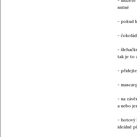
- můžete 
nutné
- pokud k
- čokolád
- šlehačk
tak je to
- přidejte
- mascarp
- na záv
a nebo j
- hotový 
ideálně p