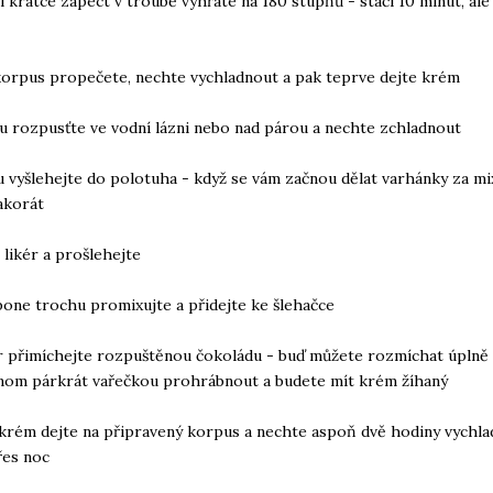
i krátce zapéct v troubě vyhřáté na 180 stupňů - stačí 10 minut, ale
orpus propečete, nechte vychladnout a pak teprve dejte krém
u rozpusťte ve vodní lázni nebo nad párou a nechte zchladnout
u vyšlehejte do polotuha - když se vám začnou dělat varhánky za m
 akorát
 likér a prošlehejte
one trochu promixujte a přidejte ke šlehačce
ěr přimíchejte rozpuštěnou čokoládu - buď můžete rozmíchat úpln
enom párkrát vařečkou prohrábnout a budete mít krém žíhaný
krém dejte na připravený korpus a nechte aspoň dvě hodiny vychlad
řes noc