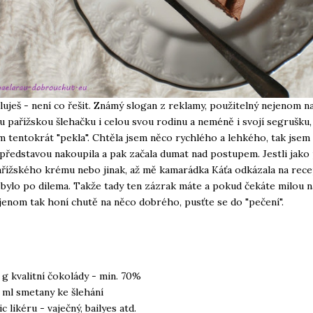
iluješ - není co řešit. Známý slogan z reklamy, použitelný nejenom 
uju pařížskou šlehačku i celou svou rodinu a neméně i svojí segrušku,
m tentokrát "pekla". Chtěla jsem něco rychlého a lehkého, tak jsem 
představou nakoupila a pak začala dumat nad postupem. Jestli jako 
řížského krému nebo jinak, až mě kamarádka Káťa odkázala na rece
 bylo po dilema. Takže tady ten zázrak máte a pokud čekáte milou 
jenom tak honí chutě na něco dobrého, pusťte se do "pečení".
 g kvalitní čokolády - min. 70%
 ml smetany ke šlehání
ic likéru - vaječný, bailyes atd.