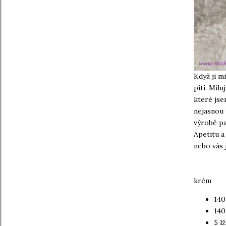
Když ji m
pití. Mil
které jse
nejasnou 
výrobě pa
Apetitu a
nebo vás 
krém
140
140
5 lž