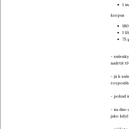
1 m
korpus
180
1 l
75 
- sušenky
nadrtit t
- já k su
rozpoušt
- pokud n
- na dno 
jako když