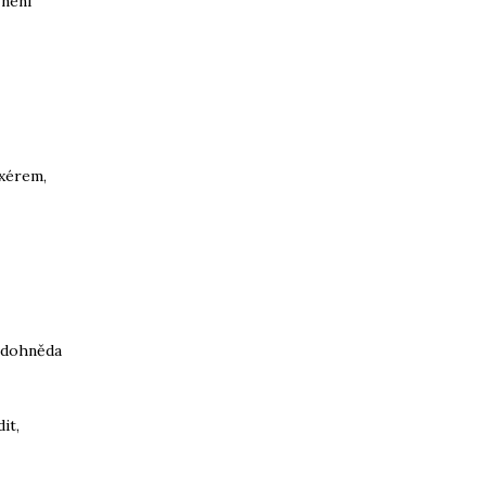
 není
ixérem,
ě dohněda
it,