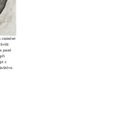
na zmíněné
 kvůli
s jasně
při
pt z
návštěvu