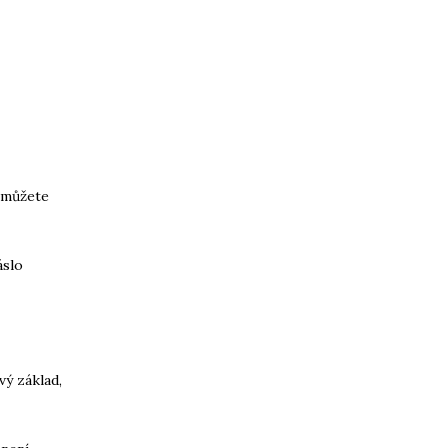
 můžete
áslo
ý základ,