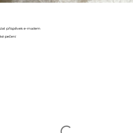
slat příspěvek e-mailem
ké pečení
ÁŘE