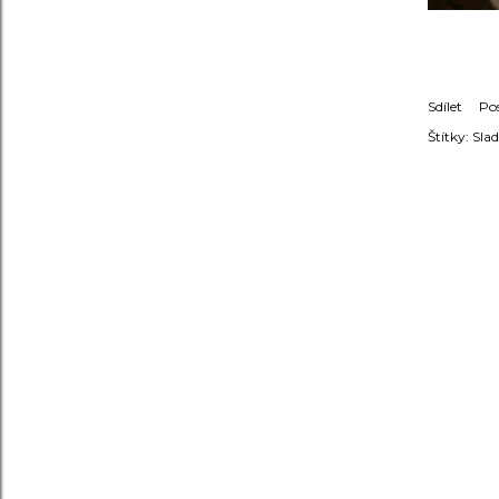
Sdílet
Po
Štítky:
Slad
KOMENT