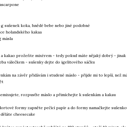
ascarpone
 g sušenek koka, hnědé bebe nebo jiné podobné
žíce holandského kakaa
g másla
 a kakao prožeňte mixérem - tedy pokud máte nějaký dobrý - jinak
řeba válečkem - sušenky dejte do igelitového sáčku
šenkám na závěr přidávám i studené máslo - přijde mi to lepší, než m
ět
emixujete, rozpusťte máslo a přimíchejte k sušenkám a kakau
dortové formy zapněte pečící papír a do formy namačkejte sušenkov
 děláte cheesecake