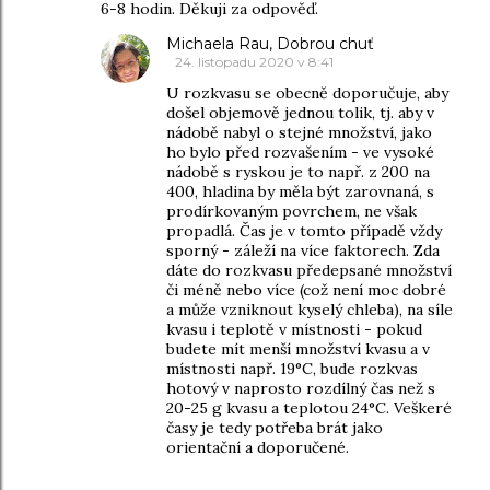
6-8 hodin. Děkuji za odpověď.
Michaela Rau, Dobrou chuť
24. listopadu 2020 v 8:41
U rozkvasu se obecně doporučuje, aby
došel objemově jednou tolik, tj. aby v
nádobě nabyl o stejné množství, jako
ho bylo před rozvašením - ve vysoké
nádobě s ryskou je to např. z 200 na
400, hladina by měla být zarovnaná, s
prodírkovaným povrchem, ne však
propadlá. Čas je v tomto případě vždy
sporný - záleží na více faktorech. Zda
dáte do rozkvasu předepsané množství
či méně nebo více (což není moc dobré
a může vzniknout kyselý chleba), na síle
kvasu i teplotě v místnosti - pokud
budete mít menší množství kvasu a v
místnosti např. 19°C, bude rozkvas
hotový v naprosto rozdílný čas než s
20-25 g kvasu a teplotou 24°C. Veškeré
časy je tedy potřeba brát jako
orientační a doporučené.