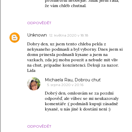
prohnětení neobejde. Jinak jsem ráda,
že vám chléb chutnal.
ODPOVĚDĚT
Unknown
12. května 2020 v 18:18
Dobry den, uz jsem tento chleba pekla z
nekysaneho podmasli a byl vyborny. Dnes jsem si
domu prinesla podmasli kysane a jsem na
vazkach, zda jej mohu pouzit a nebude mit vliv
na chut, pripadne konzistenci. Dekuji za nazor.
Lida
Michaela Rau, Dobrou chuť
5. srpna 2020 v 20:16
Dobrý den, omlouvám se za pozdní
odpověď, ale vůbec se mi neukazovaly
komentáře :( podmáslí kupuji zásadně
kysané, u nás jiné k dostání není :)
ODPOVĚDĚT