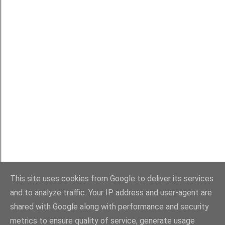
t
Používá technologii služby Blogger
This site uses cookies from Google to deliver its services
Michaela Rau
and to analyze traffic. Your IP address and user-agent are
shared with Google along with performance and security
metrics to ensure quality of service, generate usage