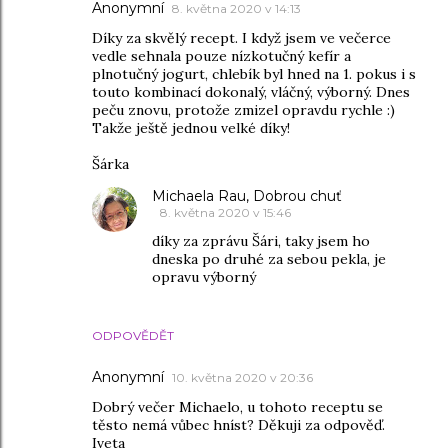
Anonymní
8. května 2020 v 14:13
Díky za skvělý recept. I když jsem ve večerce
vedle sehnala pouze nízkotučný kefír a
plnotučný jogurt, chlebík byl hned na 1. pokus i s
touto kombinací dokonalý, vláčný, výborný. Dnes
peču znovu, protože zmizel opravdu rychle :)
Takže ještě jednou velké díky!
Šárka
Michaela Rau, Dobrou chuť
8. května 2020 v 15:46
díky za zprávu Šári, taky jsem ho
dneska po druhé za sebou pekla, je
opravu výborný
ODPOVĚDĚT
Anonymní
10. května 2020 v 20:36
Dobrý večer Michaelo, u tohoto receptu se
těsto nemá vůbec hníst? Děkuji za odpověď.
Iveta