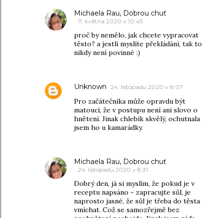
Michaela Rau, Dobrou chuť
11. května 2020 v 10:45
proč by nemělo, jak chcete vypracovat
těsto? a jestli myslíte překládání, tak to
nikdy není povinné :)
Unknown
24. listopadu 2020 v 8:07
Pro začátečníka může opravdu být
matoucí, že v postupu není ani slovo o
hnětení. Jinak chlebík skvělý, ochutnala
jsem ho u kamarádky.
Michaela Rau, Dobrou chuť
24. listopadu 2020 v 8:31
Dobrý den, já si myslím, že pokud je v
receptu napsáno - zapracujte sůl, je
naprosto jasné, že sůl je třeba do těsta
vmíchat. Což se samozřejmě bez