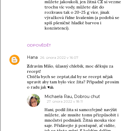
můžete jakoukoli, jen žitná CZ si vezme
trochu víc vody, můžete dát do
rozkvasu tak o 20-25 g více, jinak
výražková řídne kvašením (a podobá se
spíš pšeničné hladké barvou i
konzistencí).
ODPOVĚDĚT
Hana
26. února 2022 v 16:07
Zdravím Míšo, úžasný chlebik, moc děkuju za
recept!
Chtěla bych se zeptat,dal by se recept nějak
upravit aby tam bylo více žita? Případně prosim
o radu jak ♥️🙏
Michaela Rau, Dobrou chuť
27. února 2022 v 18:11
Hani, podíl žita si samozřejmě navýšit
můžete, ale musíte tomu přizpůsobit i
množství podmáslí. Žitná mouka více
saje. Přidávejte ji postupně, ať vidíte,
jak se těsto mění. S každým dalším