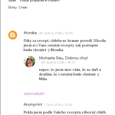
Sdílet
Poslat příspěvek e-mailem
Štítky:
Chléb
KOMENTÁŘE
Monika
28. dubna 2018 v 15:06
Diky za recept, chleba se krasne povedl. Ulozila
jsem si i Vase ostatni recepty, tak postupne
budu zkoušet :) Monika
Michaela Rau, Dobrou chuť
28. dubna 2018 v 18:07
super, to jsem moc ráda, že se daří a
doufám, že i ostatní bude chutnat :)
Míša
ODPOVĚDĚT
Anonymní
1. října 2019 v 21:05
Pekla jsem podle Vašeho receptu..výborný chléb,