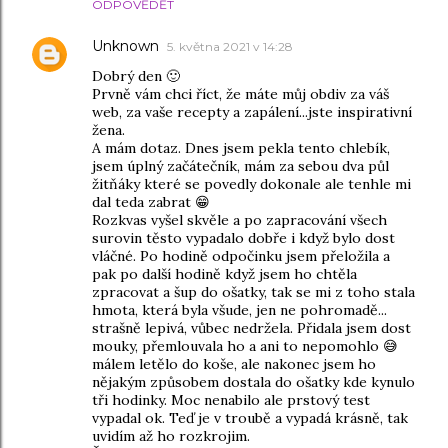
ODPOVĚDĚT
Unknown
5. května 2021 v 14:28
Dobrý den 🙂
Prvně vám chci říct, že máte můj obdiv za váš
web, za vaše recepty a zapálení...jste inspirativní
žena.
A mám dotaz. Dnes jsem pekla tento chlebík,
jsem úplný začátečník, mám za sebou dva půl
žitňáky které se povedly dokonale ale tenhle mi
dal teda zabrat 😁
Rozkvas vyšel skvěle a po zapracování všech
surovin těsto vypadalo dobře i když bylo dost
vláčné. Po hodině odpočinku jsem přeložila a
pak po další hodině když jsem ho chtěla
zpracovat a šup do ošatky, tak se mi z toho stala
hmota, která byla všude, jen ne pohromadě...
strašně lepivá, vůbec nedržela. Přidala jsem dost
mouky, přemlouvala ho a ani to nepomohlo 😅
málem letělo do koše, ale nakonec jsem ho
nějakým způsobem dostala do ošatky kde kynulo
tři hodinky. Moc nenabilo ale prstový test
vypadal ok. Teď je v troubě a vypadá krásně, tak
uvidím až ho rozkrojim.