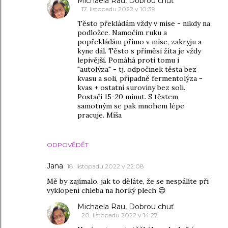
Michaela Rau, Dobrou chuť
17. listopadu 2022 v 10:39
Těsto překládám vždy v míse - nikdy na
podložce. Namočím ruku a
popřekládám přímo v míse, zakryju a
kyne dál. Těsto s příměsí žita je vždy
lepivější. Pomáhá proti tomu i
"autolýza" - tj. odpočinek těsta bez
kvasu a soli, případně fermentolýza -
kvas + ostatní suroviny bez soli.
Postačí 15-20 minut. S těstem
samotným se pak mnohem lépe
pracuje. Míša
ODPOVĚDĚT
Jana
18. listopadu 2022 v 22:08
Mě by zajímalo, jak to děláte, že se nespálíte při
vyklopení chleba na horký plech 😊
Michaela Rau, Dobrou chuť
20. listopadu 2022 v 14:27