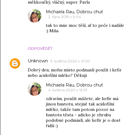
měkkoučký, vláčný, super. Pavla
Michaela Rau, Dobrou chuť
2. října 2019 v 9:04
tak to mne moc těší, ať to peče i nadále
:) Míša
ODPOVĚDĚT
Unknown
3. května 2020 v 21:30
Dobrý den, mohu místo podmasli použít i kefir
nebo acidofilni mléko? Děkuji
Michaela Rau, Dobrou chuť
4. května 2020 v 13:57
zdravím, použít můžete, ale kefír má
jinou hustotu, stejně tak acidofilní
mléko, takže tam potom pozor na
hustotu těsta - adicko je zhruba
podobné podmáslí, ale kefír je o dost
řidší :)