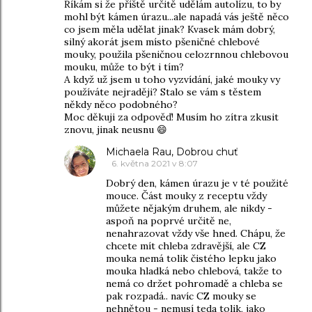
Říkám si že příště určitě udělám autolízu, to by
mohl být kámen úrazu...ale napadá vás ještě něco
co jsem měla udělat jinak? Kvasek mám dobrý,
silný akorát jsem místo pšeničné chlebové
mouky, použila pšeničnou celozrnnou chlebovou
mouku, může to být i tím?
A když už jsem u toho vyzvídání, jaké mouky vy
používáte nejraději? Stalo se vám s těstem
někdy něco podobného?
Moc děkuji za odpověď! Musím ho zítra zkusit
znovu, jinak neusnu 😄
Michaela Rau, Dobrou chuť
6. května 2021 v 8:07
Dobrý den, kámen úrazu je v té použité
mouce. Část mouky z receptu vždy
můžete nějakým druhem, ale nikdy -
aspoň na poprvé určitě ne,
nenahrazovat vždy vše hned. Chápu, že
chcete mít chleba zdravější, ale CZ
mouka nemá tolik čistého lepku jako
mouka hladká nebo chlebová, takže to
nemá co držet pohromadě a chleba se
pak rozpadá.. navíc CZ mouky se
nehnětou - nemusí teda tolik, jako