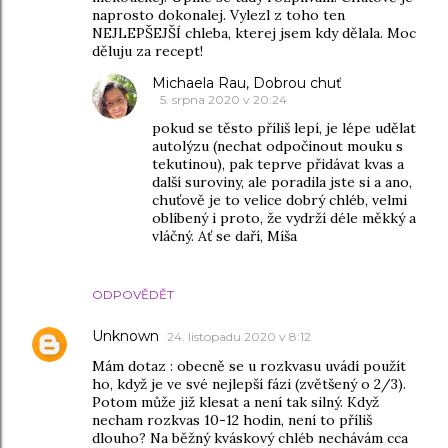
naprosto dokonalej. Vylezl z toho ten
NEJLEPŠEJŠÍ chleba, kterej jsem kdy dělala. Moc
děluju za recept!
Michaela Rau, Dobrou chuť
5. srpna 2020 v 20:24
pokud se těsto příliš lepí, je lépe udělat
autolýzu (nechat odpočinout mouku s
tekutinou), pak teprve přidávat kvas a
další suroviny, ale poradila jste si a ano,
chuťově je to velice dobrý chléb, velmi
oblíbený i proto, že vydrží déle měkký a
vláčný. Ať se daří, Míša
ODPOVĚDĚT
Unknown
24. listopadu 2020 v 8:12
Mám dotaz : obecně se u rozkvasu uvádí použít
ho, když je ve své nejlepší fázi (zvětšený o 2/3).
Potom může již klesat a není tak silný. Když
necham rozkvas 10-12 hodin, není to příliš
dlouho? Na běžný kváskový chléb nechávám cca