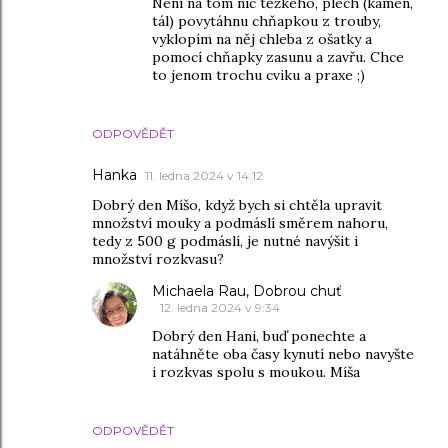
Není na tom nic těžkého, plech (kámen,
tál) povytáhnu chňapkou z trouby,
vyklopím na něj chleba z ošatky a
pomocí chňapky zasunu a zavřu. Chce
to jenom trochu cviku a praxe ;)
ODPOVĚDĚT
Hanka
11. ledna 2024 v 14:12
Dobrý den Míšo, když bych si chtěla upravit
množství mouky a podmáslí směrem nahoru,
tedy z 500 g podmáslí, je nutné navýšit i
množství rozkvasu?
Michaela Rau, Dobrou chuť
12. ledna 2024 v 9:34
Dobrý den Hani, buď ponechte a
natáhněte oba časy kynutí nebo navyšte
i rozkvas spolu s moukou. Míša
ODPOVĚDĚT