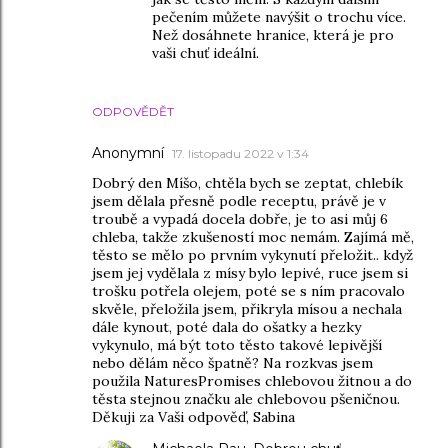
pečením můžete navýšit o trochu více.
Než dosáhnete hranice, která je pro
vaši chuť ideální.
ODPOVĚDĚT
Anonymní
17. listopadu 2022 v 1:34
Dobrý den Míšo, chtěla bych se zeptat, chlebík
jsem dělala přesně podle receptu, právě je v
troubě a vypadá docela dobře, je to asi můj 6
chleba, takže zkušeností moc nemám. Zajímá mě,
těsto se mělo po prvním vykynutí přeložit.. když
jsem jej vydělala z mísy bylo lepivé, ruce jsem si
trošku potřela olejem, poté se s ním pracovalo
skvěle, přeložila jsem, přikryla mísou a nechala
dále kynout, poté dala do ošatky a hezky
vykynulo, má být toto těsto takové lepivější
nebo dělám něco špatně? Na rozkvas jsem
použila NaturesPromises chlebovou žitnou a do
těsta stejnou značku ale chlebovou pšeničnou.
Děkuji za Vaši odpověď, Sabina