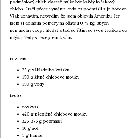
podmáslový chléb vlastně může být každý kváskový
chleba. Stačí přece vyměnit vodu za podmáslí a je hotovo.
Však uznávám, netvrdím, že jsem objevila Ameriku. Jen
jsem si doladila poměry na ošatku 0,75 kg, abych
nemusela recept hledat a teď se řítím se svou troškou do
mlýna. Tedy s receptem k vám.
rozkvas
25 g základního kvásku
150 g žitné chlebové mouky
150 g vody
těsto
rozkvas
420 g pšeničné chlebové mouky
325-375 g podmáslí
10 g soli
5 g kmínu