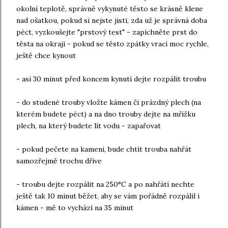
okolní teplotě, správně vykynuté těsto se krásně klene
nad ošatkou, pokud si nejste jisti, zda už je správná doba
péct, vyzkoušejte "prstový test" - zapíchněte prst do
těsta na okraji - pokud se těsto zpátky vrací moc rychle,
ještě chce kynout
- asi 30 minut před koncem kynutí dejte rozpálit troubu
- do studené trouby vložte kámen či prázdný plech (na
kterém budete péct) a na dno trouby dejte na mřížku
plech, na který budete lít vodu - zapařovat
- pokud pečete na kameni, bude chtít trouba nahřát
samozřejmě trochu dříve
- troubu dejte rozpálit na 250°C a po nahřátí nechte
ještě tak 10 minut běžet, aby se vám pořádně rozpálil i
kámen - mě to vychází na 35 minut