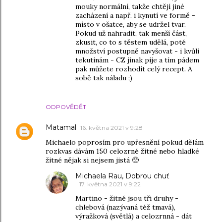
mouky normální, takže chtějí jiné
zacházení a např. i kynutí ve formě -
místo v ošatce, aby se udržel tvar.
Pokud už nahradit, tak menší část,
zkusit, co to s těstem udělá, poté
množství postupně navyšovat - i kvůli
tekutinám - CZ jinak pije a tím pádem
pak můžete rozhodit celý recept. A
sobě tak náladu ;)
ODPOVĚDĚT
Matamal
16. května 2021 v 9:28
Michaelo poprosím pro upřesnění pokud dělám
rozkvas dávám 150 celozrné žitné nebo hladké
žitné nějak si nejsem jistá 🥺
Michaela Rau, Dobrou chuť
17. května 2021 v 9:22
Martino - žitné jsou tři druhy -
chlebová (nazývaná též tmavá),
výražková (světlá) a celozrnná - dát