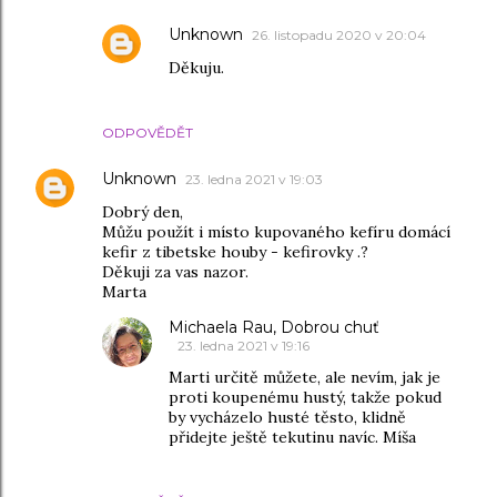
Unknown
26. listopadu 2020 v 20:04
Děkuju.
ODPOVĚDĚT
Unknown
23. ledna 2021 v 19:03
Dobrý den,
Můžu použít i místo kupovaného kefíru domácí
kefir z tibetske houby - kefirovky .?
Děkuji za vas nazor.
Marta
Michaela Rau, Dobrou chuť
23. ledna 2021 v 19:16
Marti určitě můžete, ale nevím, jak je
proti koupenému hustý, takže pokud
by vycházelo husté těsto, klidně
přidejte ještě tekutinu navíc. Míša