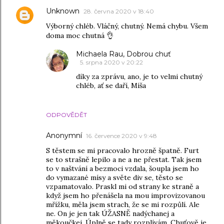
Unknown
28. června 2020 v 18:40
Výborný chléb. Vláčný, chutný. Nemá chybu. Všem
doma moc chutná 👌
Michaela Rau, Dobrou chuť
5. srpna 2020 v 20:22
díky za zprávu, ano, je to velmi chutný
chléb, ať se daří, Míša
ODPOVĚDĚT
Anonymní
16. července 2020 v 9:48
S těstem se mi pracovalo hrozně špatně. Furt
se to strašně lepilo a ne a ne přestat. Tak jsem
to v naštvání a bezmoci vzdala, šoupla jsem ho
do vymazané mísy a světe div se, těsto se
vzpamatovalo. Praskl mi od strany ke straně a
když jsem ho přenášela na mou improvizovanou
mřížku, měla jsem strach, že se mi rozpůlí. Ale
ne. On je jen tak ÚŽASNĚ nadýchanej a
měkoučkej. Úplně se tady rozplívám. Chuťově je