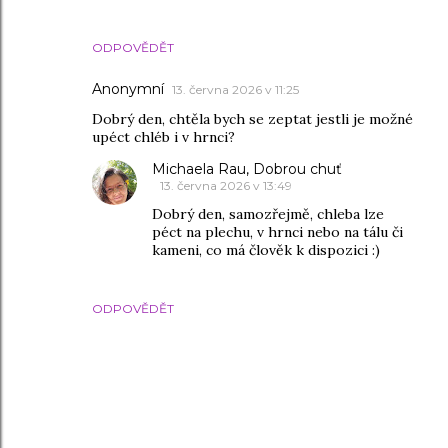
ODPOVĚDĚT
Anonymní
13. června 2026 v 11:25
Dobrý den, chtěla bych se zeptat jestli je možné
upéct chléb i v hrnci?
Michaela Rau, Dobrou chuť
13. června 2026 v 13:49
Dobrý den, samozřejmě, chleba lze
péct na plechu, v hrnci nebo na tálu či
kameni, co má člověk k dispozici :)
ODPOVĚDĚT