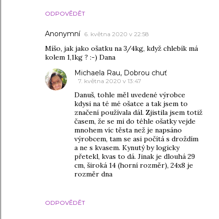
ODPOVĚDĚT
Anonymní
6. května 2020 v 22:58
Míšo, jak jako ošatku na 3/4kg, když chlebík má
kolem 1,1kg ? :-) Dana
Michaela Rau, Dobrou chuť
7. května 2020 v 13:47
Danuš, tohle měl uvedené výrobce
kdysi na té mé ošatce a tak jsem to
značení používala dál. Zjistila jsem totiž
časem, že se mi do téhle ošatky vejde
mnohem víc těsta než je napsáno
výrobcem, tam se asi počítá s droždím
a ne s kvasem. Kynutý by logicky
přetekl, kvas to dá. Jinak je dlouhá 29
cm, široká 14 (horní rozměr), 24x8 je
rozměr dna
ODPOVĚDĚT