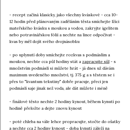
- recept začíná klasicky, jako všechny kváskové - cca 10-
12 hodin před plánovaným zaděláním těsta smíchejte lžíci
mateřského kvásku s moukou a vodou, zakryjte igelitem
nebo potravinářskou fólií a nechte na lince odpočívat -
kvas by měl dojít svého dvojnásobku
- po uplynutí doby smíchejte rozkvas s podmáslím a
moukou, nechte cca půl hodiny stát a
zapracujte sůl
- s
množstvím podmáslí si můžete hrát - já dnes už dávám
maximum uvedeného množství, tj. 375 g a s těstem se i
přes to "kvantum tekutiny" dobře pracuje, přeci jen
podmáslí saje jinak než voda, ale dát můžete i méně
- finálové těsto nechte 2 hodiny kynout, během kynutí po
hodině přeložte a dejte znovu kynout
- poté chleba na vále lehce propracujte, stočte do ošatky
a nechte cca 2 hodiny kynout - doba kynutí záleží na