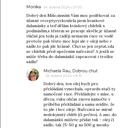
Monika
24. dubna 2024 v 21:03
Dobrý den Míšo,musím Vám moc poděkovat za
úžasné recepty,vyzkoušela jsem kvaskové
dalamánky a teď dělám kváskový chlebík s
podmáslím,s těstem se pracuje skvěle,je úžasně
vláčné,jen teda já raději nemacim ruce ve vodě
protože pak těsto moc lepí ale v oleji nebo v
sádle,to pak jde krásně. Chci se jen zeptat,zda
se chlebík před upečením nařezává? A jestli se
může třeba do dalamánků zapracovat i trošku
sádla?
Michaela Rau, Dobrou chuť
25. dubna 2024 v 8:19
Dobrý den, ten olej bych pro
překládání vynechala, opravdu stačí ty
namočené ruce. Překládejte v míse, u
dřezu, ruku občas znovu namočte v
průběhu překládání a sama uvidíte, že
to jde i bez oleje. Nařezává se mírně
nedokynutý chléb (či pečivo). A ano, do
dalamánků můžete přidat tuk - olej či
sádlo, tak 25-50 g na 500 g mouky.