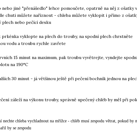
 nebo jiné "přenášedlo" lehce pomoučete, opatrně na něj z ošatky 
dle chuti můžete naříznout - chleba můžete vyklopit i přímo z ošatk
 plech nebo pečící desku
z prkénka vyklopte na plech do trouby, na spodní plech chrstněte
ou vodu a troubu rychle zavřete
rvních 15 minut na maximum, pak troubu vyvětrejte, vyndejte spodní
plotu na 190°C
alších 30 minut - já většinou ještě při pečení bochník jednou na ple
ečení záleží na výkonu trouby, správně upečený chléb by měl při pok
ní nechte chleba vychladnout na mřížce - chléb musí zespodu větrat, pokud by 
ařil by se zespodu