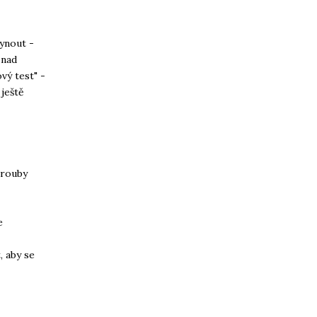
kynout -
 nad
vý test" -
 ještě
trouby
e
, aby se