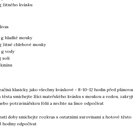
g žitného kvásku
kvas
 g hladké mouky
g žitné chlebové mouky
 g vody
g soli
 kmínu
začíná klasicky, jako všechny kváskové - 8-10-12 hodin před plánov
 těsta smíchejte lžíci mateřského kvásku s moukou a vodou, zakryj
nebo potravinářskou fólií a nechte na lince odpočívat
nutí doby smíchejte rozkvas s ostatními surovinami a hotové těsto 
3 hodiny odpočívat