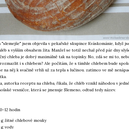
 "slemejše" jsem objevila v pekařské skupince Kváskománie, když j
hléb s vyšším obsahem žita. Manžel se totiž nechal před pár dny slyš
čný chleba je dobrý maximálně tak na topinky. No, zdá se mi to, neb
 rozmazlit i s chlebem? Ale počítám, že s tímhle chlebem bude spok
e na něj k svačině vrhli už za tepla s lučinou. zatímco ve mě nenáp
tka.
ta, autorka receptu na chleba, říkala, že chléb vznikl náhodou v jedn
šské vesničce, která se jmenuje Slemeno, odtud tedy název.
0-12 hodin
 g žitné chlebové mouky
 g vody