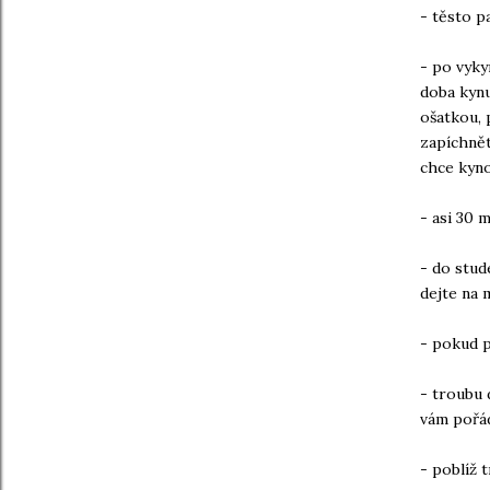
- těsto p
- po vyky
doba kynu
ošatkou, 
zapíchnět
chce kyn
- asi 30 
- do stud
dejte na 
- pokud p
- troubu 
vám pořád
- poblíž 