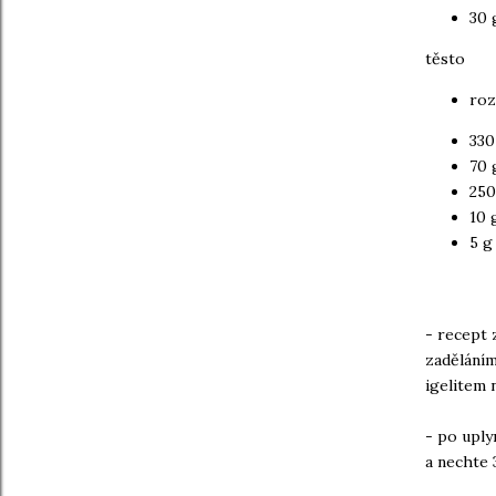
30 
těsto
roz
330
70 
250
10 
5 g
- recept 
zaděláním
igelitem 
- po uply
a nechte 