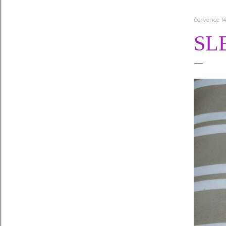
července 1
SL