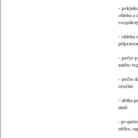
- prkýnko
chleba a 
rozpálený
- chleba 
připraven
- pečte p
snižte te
- pečte d
otočím
- délka p
dutě
- po upeče
mřížce, zap