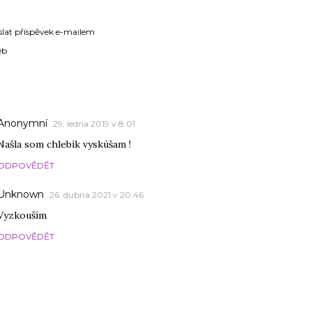
slat příspěvek e-mailem
éb
ÁŘE
Anonymní
29. ledna 2019 v 8:01
Našla som chlebík vyskúšam !
ODPOVĚDĚT
Unknown
26. dubna 2021 v 20:46
Vyzkouším
ODPOVĚDĚT