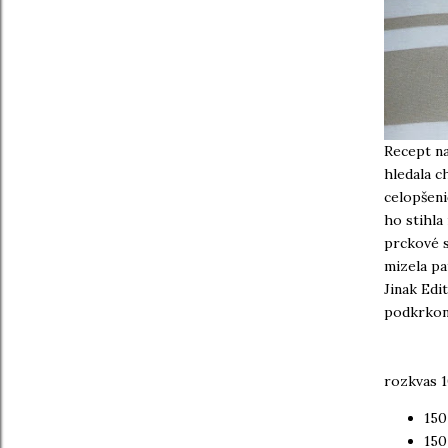
Recept na
hledala c
celopšeni
ho stihla
prckové s
mizela pa
Jinak Edi
podkrkono
rozkvas 1
150
150