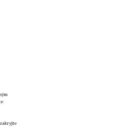
aným
te
zakryjte