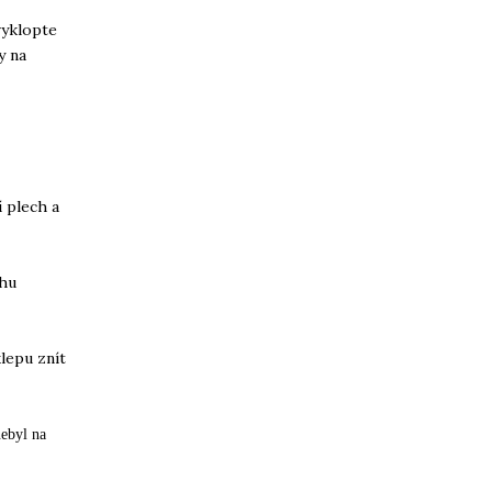
vyklopte
y na
 plech a
chu
lepu znít
nebyl na