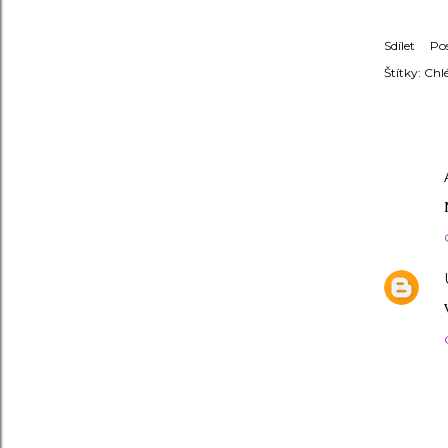
Sdílet
Po
Štítky:
Chl
KOMENT