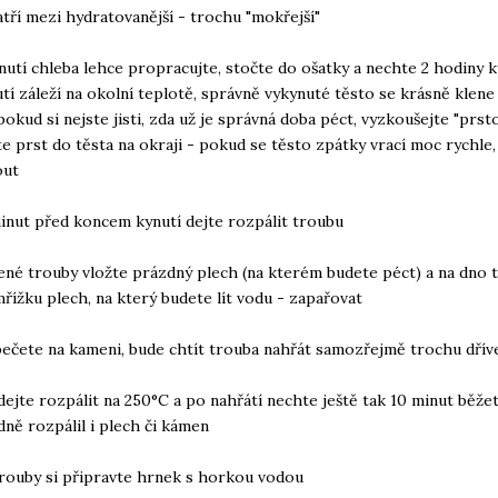
atří mezi hydratovanější - trochu "mokřejší"
nutí chleba lehce propracujte, stočte do ošatky a nechte 2 hodiny 
tí záleží na okolní teplotě, správně vykynuté těsto se krásně klene
pokud si nejste jisti, zda už je správná doba péct, vyzkoušejte "prsto
e prst do těsta na okraji - pokud se těsto zpátky vrací moc rychle,
out
minut před koncem kynutí dejte rozpálit troubu
ené trouby vložte prázdný plech (na kterém budete péct) a na dno 
mřížku plech, na který budete lít vodu - zapařovat
ečete na kameni, bude chtít trouba nahřát samozřejmě trochu dřív
dejte rozpálit na 250°C a po nahřátí nechte ještě tak 10 minut běžet
ně rozpálil i plech či kámen
trouby si připravte hrnek s horkou vodou