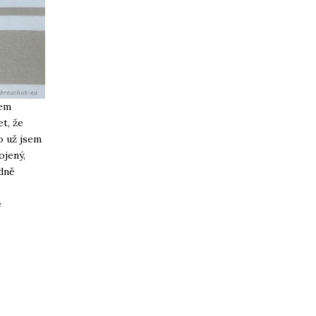
sem
et, že
o už jsem
ojený,
adně
é