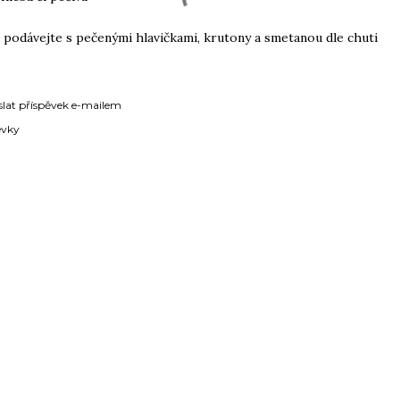
 podávejte s pečenými hlavičkami, krutony a smetanou dle chuti
slat příspěvek e-mailem
évky
ÁŘE