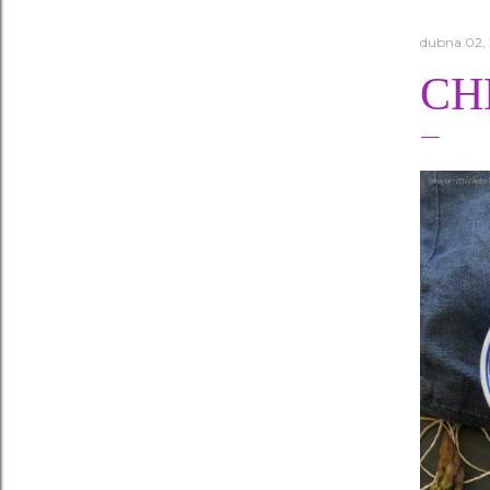
dubna 02,
CH