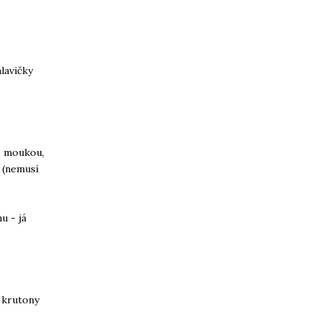
lavičky
e moukou,
 (nemusí
u - já
i krutony