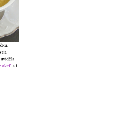
čku.
tit.
uviděla
v akci"
a i