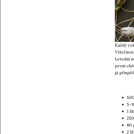
Každý rok
Výtečnou 
Letošní n
první chř
já přispě
500
5-1
1 li
250
80 
2 l