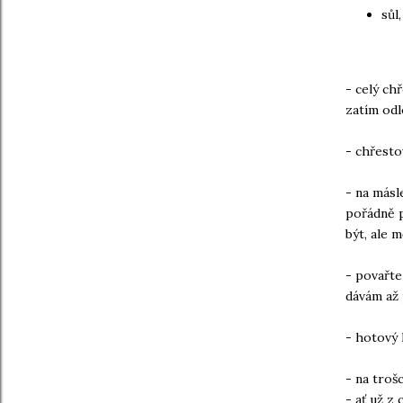
sůl
- celý ch
zatím odl
- chřesto
- na másl
pořádně p
být, ale 
- povařte
dávám až 
- hotový 
- na troš
- ať už z 