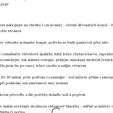
, pepř
řest nakrájejte na zhruba 3 cm kousky - včetně dřevnatých konců - h
ožte stranou
vé výhonky nemusíte loupat, polévka se bude pasírovat přes síto
e osmahněte chřestové špalíčky, když lehce chytnou barvu, zaprašt
romíchejte, tak minutu restujte, přidejte nasekaný medvědí česnek
měla jsem ho po ruce), lehce osolte a zalijte vývarem
 20-30 minut, poté polévku rozmixujte - teď můžete přidat i smetan
při podávání, syn smetanové moc nemusí
krém přeceďte a dle potřeby dolaďte solí a pepřem
ce másla orestujte dozlatova chřestové hlavičky - udělat si můžete 
chleba či pečiva