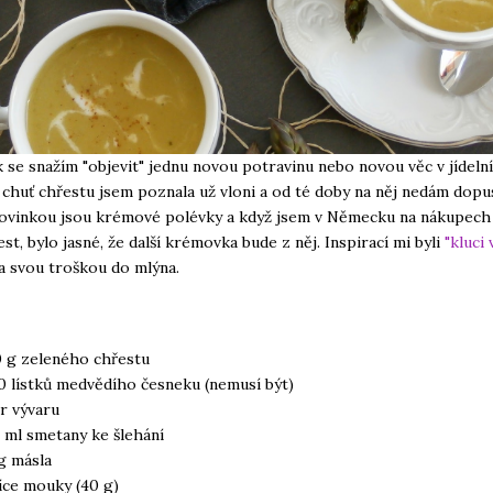
 se snažím "objevit" jednu novou potravinu nebo novou věc v jídelní
chuť chřestu jsem poznala už vloni a od té doby na něj nedám dopus
ovinkou jsou krémové polévky a když jsem v Německu na nákupech 
est, bylo jasné, že další krémovka bude z něj. Inspirací mi byli
"kluci 
la svou troškou do mlýna.
 g zeleného chřestu
0 lístků medvědího česneku (nemusí být)
tr vývaru
 ml smetany ke šlehání
g másla
žíce mouky (40 g)