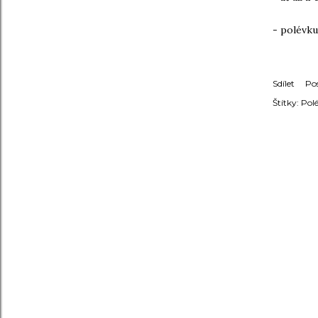
- polévku
Sdílet
Po
Štítky:
Pol
KOMENT