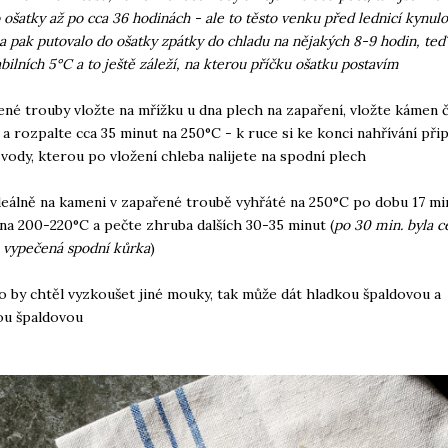
o ošatky až po cca 36 hodinách - ale to těsto venku před lednicí kynul
a pak putovalo do ošatky zpátky do chladu na nějakých 8-9 hodin, te
abilních 5°C a to ještě záleží, na kterou příčku ošatku postavím
ené trouby vložte na mřížku u dna plech na zapaření, vložte kámen č
 a rozpalte cca 35 minut na 250°C - k ruce si ke konci nahřívání při
vody, kterou po vložení chleba nalijete na spodní plech
deálně na kameni v zapařené troubě vyhřáté na 250°C po dobu 17 mi
na 200-220°C a pečte zhruba dalších 30-35 minut (
po 30 min. byla 
 vypečená spodní kůrka
)
do by chtěl vyzkoušet jiné mouky, tak může dát hladkou špaldovou a
ou špaldovou