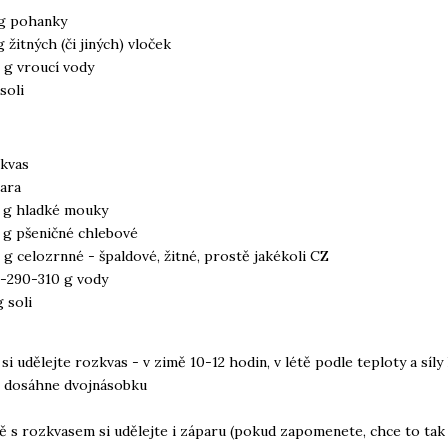
g pohanky
g žitných (či jiných) vloček
 g vroucí vody
soli
kvas
ara
 g hladké mouky
 g pšeničné chlebové
 g celozrnné - špaldové, žitné, prostě jakékoli CZ
-290-310 g vody
g soli
 si udělejte rozkvas - v zimě 10-12 hodin, v létě podle teploty a síly
ž dosáhne dvojnásobku
ě s rozkvasem si udělejte i záparu (pokud zapomenete, chce to tak