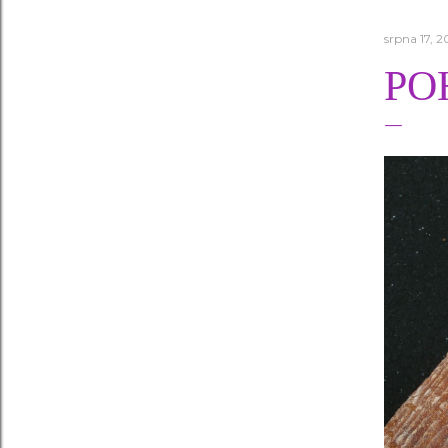
srpna 17, 2
PO