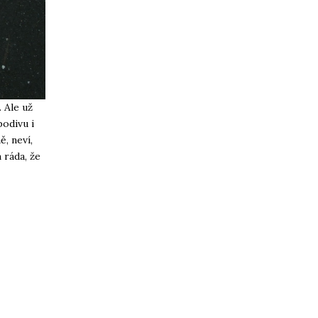
 Ale už
podivu i
, neví,
 ráda, že