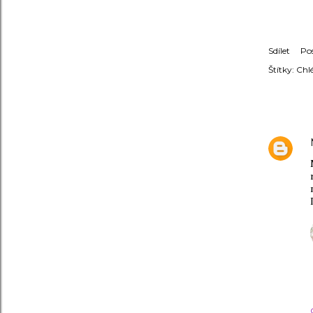
Sdílet
Po
Štítky:
Chl
KOMENT