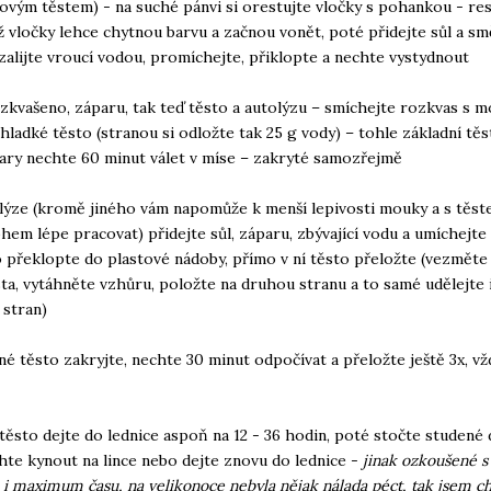
lovým těstem) - na suché pánvi si orestujte vločky s pohankou - res
ž vločky lehce chytnou barvu a začnou vonět, poté přidejte sůl a sm
zalijte vroucí vodou, promíchejte, přiklopte a nechte vystydnout
zkvašeno, záparu, tak teď těsto a autolýzu
– smíchejte rozkvas s 
hladké těsto (stranou si odložte tak 25 g vody) – tohle základní tě
pary nechte 60 minut válet v míse – zakryté samozřejmě
lýze (kromě jiného vám napomůže k menší lepivosti mouky a s těst
em lépe pracovat) přidejte sůl, záparu, zbývající vodu a umíchejte 
o překlopte do plastové nádoby, přímo v ní těsto přeložte (vezměte
ta, vytáhněte vzhůru, položte na druhou stranu a to samé udělejte 
 stran)
né těsto zakryjte, nechte 30 minut odpočívat a přeložte ještě 3x, v
těsto dejte do lednice aspoň na 12 - 36 hodin, poté stočte studené
hte kynout na lince nebo dejte znovu do lednice -
jinak ozkoušené s
 maximum času, na velikonoce nebyla nějak nálada péct, tak jsem c