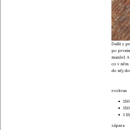
Další z p
po prvním
manžel. A
co v něm 
do něj do
rozkvas
150
150
1 l
zápara