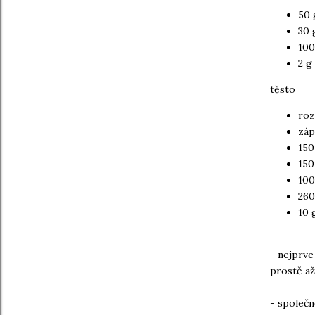
50 
30 
100
2 g 
těsto
roz
záp
150
150
100
260
10 
- nejprve
prostě a
- společn