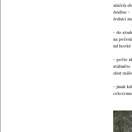
stáčela d
hodinu - 
lednici st
- do stud
na pečení
ml horké 
- pečte i
stáhněte 
dost málo
- jinak k
celozrnn