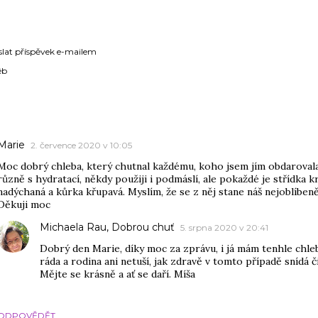
slat příspěvek e-mailem
éb
ÁŘE
Marie
2. července 2020 v 10:05
Moc dobrý chleba, který chutnal každému, koho jsem jím obdarovala
různě s hydratací, někdy použiji i podmáslí, ale pokaždé je střídka k
nadýchaná a kůrka křupavá. Myslím, že se z něj stane náš nejoblíbeně
Děkuji moc
Michaela Rau, Dobrou chuť
5. srpna 2020 v 20:41
Dobrý den Marie, díky moc za zprávu, i já mám tenhle chleb
ráda a rodina ani netuší, jak zdravě v tomto případě snídá či
Mějte se krásně a ať se daří. Míša
ODPOVĚDĚT