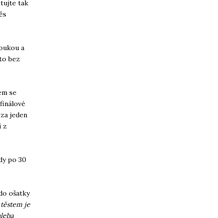
tujte tak
ěs
moukou a
sto bez
em se
finálové
 za jeden
i z
ždy po 30
 do ošatky
 těstem je
hleba