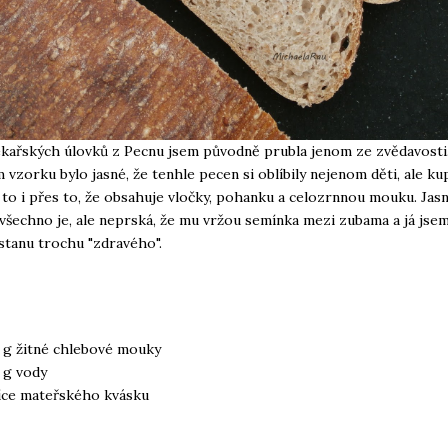
ekařských úlovků z Pecnu jsem původně prubla jenom ze zvědavosti.
 vzorku bylo jasné, že tenhle pecen si oblíbily nejenom děti, ale ku
 to i přes to, že obsahuje vločky, pohanku a celozrnnou mouku. Jasně
všechno je, ale neprská, že mu vržou semínka mezi zubama a já jsem
stanu trochu "zdravého".
 g žitné chlebové mouky
 g vody
žíce mateřského kvásku