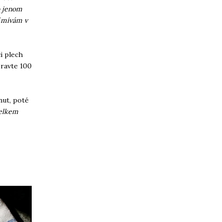
o jenom
ď mívám v
i plech
pravte 100
nut, poté
celkem