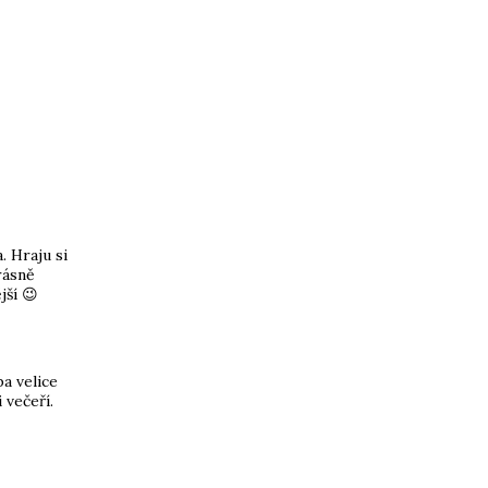
. Hraju si
rásně
jší 😉
a velice
 večeří.