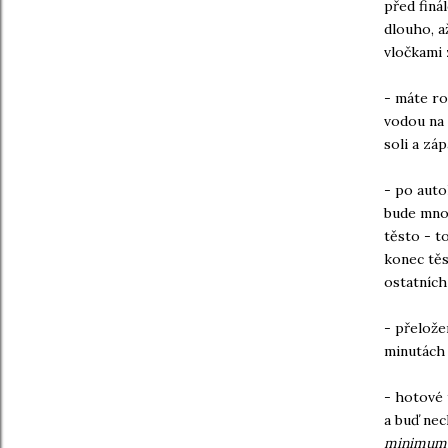
před finá
dlouho, a
vločkami 
- máte ro
vodou na 
soli a zá
- po auto
bude mnoh
těsto
- t
konec těs
ostatních
- přelože
minutách
- hotové 
a buď nec
minimum i