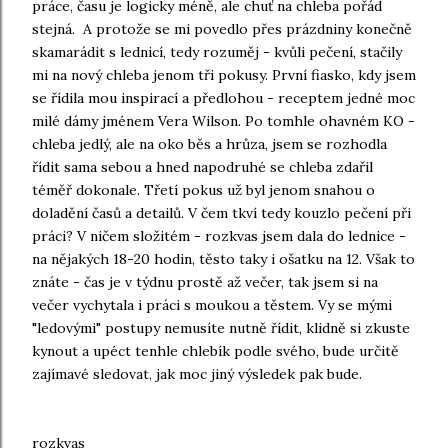
práce, času je logicky méně, ale chuť na chleba pořád
stejná. A protože se mi povedlo přes prázdniny konečně
skamarádit s lednicí, tedy rozuměj - kvůli pečení, stačily
mi na nový chleba jenom tři pokusy. První fiasko, kdy jsem
se řídila mou inspirací a předlohou - receptem jedné moc
milé dámy jménem Vera Wilson. Po tomhle ohavném KO -
chleba jedlý, ale na oko běs a hrůza, jsem se rozhodla
řídit sama sebou a hned napodruhé se chleba zdařil
téměř dokonale. Třetí pokus už byl jenom snahou o
doladění časů a detailů. V čem tkví tedy kouzlo pečení při
práci? V ničem složitém - rozkvas jsem dala do lednice -
na nějakých 18-20 hodin, těsto taky i ošatku na 12. Však to
znáte - čas je v týdnu prostě až večer, tak jsem si na
večer vychytala i práci s moukou a těstem. Vy se mými
"ledovými" postupy nemusíte nutně řídit, klidně si zkuste
kynout a upéct tenhle chlebík podle svého, bude určitě
zajímavé sledovat, jak moc jiný výsledek pak bude.
rozkvas