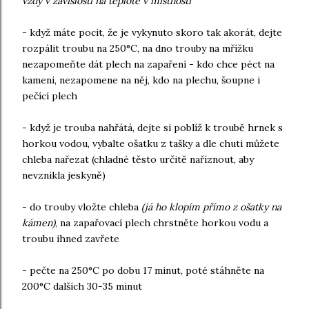
vždy v závislosti na teplotě v místnosti
- když máte pocit, že je vykynuto skoro tak akorát, dejte
rozpálit troubu na 250°C, na dno trouby na mřížku
nezapomeňte dát plech na zapaření - kdo chce péct na
kameni, nezapomene na něj, kdo na plechu, šoupne i
pečící plech
- když je trouba nahřátá, dejte si poblíž k troubě hrnek s
horkou vodou, vybalte ošatku z tašky a dle chuti můžete
chleba nařezat (chladné těsto určitě naříznout, aby
nevznikla jeskyně)
- do trouby vložte chleba
(já ho klopím přímo z ošatky na
kámen)
, na zapařovací plech chrstněte horkou vodu a
troubu ihned zavřete
- pečte na 250°C po dobu 17 minut, poté stáhněte na
200°C dalších 30-35 minut