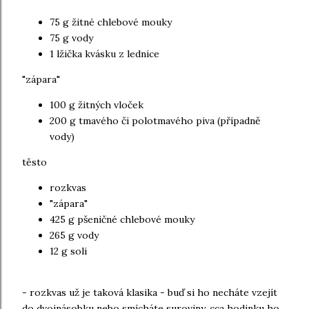
75 g žitné chlebové mouky
75 g vody
1 lžička kvásku z lednice
"zápara"
100 g žitných vloček
200 g tmavého či polotmavého piva (případně
vody)
těsto
rozkvas
"zápara"
425 g pšeničné chlebové mouky
265 g vody
12 g soli
- rozkvas už je taková klasika - buď si ho necháte vzejít
do dvojnásobku nebo smícháte suroviny, cca hodinku ho