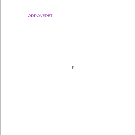
ODPOVĚDĚT
O
k