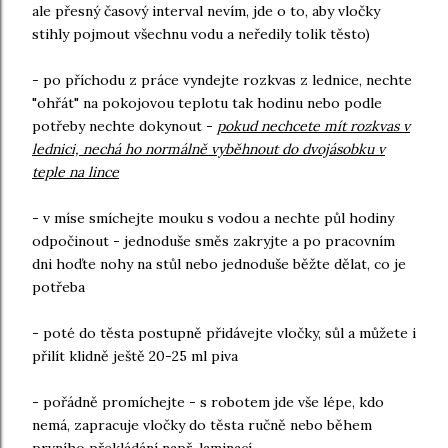
ale přesný časový interval nevím, jde o to, aby vločky
stihly pojmout všechnu vodu a neředily tolik těsto)
- po příchodu z práce vyndejte rozkvas z lednice, nechte
"ohřát" na pokojovou teplotu tak hodinu nebo podle
potřeby nechte dokynout -
pokud nechcete mít rozkvas v
lednici, nechá ho normálně vyběhnout do dvojásobku v
teple na lince
- v míse smíchejte mouku s vodou a nechte půl hodiny
odpočinout - jednoduše směs zakryjte a po pracovním
dni hoďte nohy na stůl nebo jednoduše běžte dělat, co je
potřeba
- poté do těsta postupně přidávejte vločky, sůl a můžete i
přilít klidně ještě 20-25 ml piva
- pořádně promíchejte - s robotem jde vše lépe, kdo
nemá, zapracuje vločky do těsta ručně nebo během