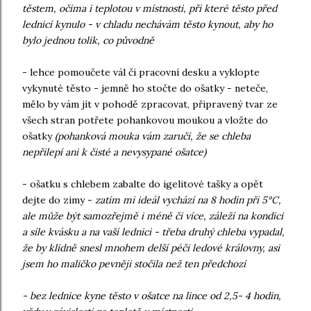
těstem, očima i teplotou v místnosti, při které těsto před
lednicí kynulo - v chladu nechávám těsto kynout, aby ho
bylo jednou tolik, co původně
- lehce pomoučete vál či pracovní desku a vyklopte
vykynuté těsto - jemně ho stočte do ošatky - neteče,
mělo by vám jít v pohodě zpracovat, připravený tvar ze
všech stran potřete pohankovou moukou a vložte do
ošatky
(pohanková mouka vám zaručí, že se chleba
nepřilepí ani k čisté a nevysypané ošatce)
- ošatku s chlebem zabalte do igelitové tašky a opět
dejte do zimy -
zatím mi ideál vychází na 8 hodin při 5°C,
ale může být samozřejmě i méně či více, záleží na kondici
a síle kvásku a na vaší lednici - třeba druhý chleba vypadal,
že by klidně snesl mnohem delší péči ledové královny, asi
jsem ho maličko pevněji stočila než ten předchozí
- bez lednice kyne těsto v ošatce na lince od 2,5- 4 hodin,