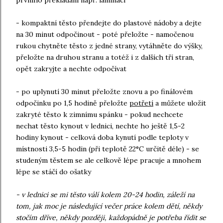
prvního překládání např. laminací
- kompaktní těsto přendejte do plastové nádoby a dejte
na 30 minut odpočinout - poté přeložte - namočenou
rukou chytněte těsto z jedné strany, vytáhněte do výšky,
přeložte na druhou stranu a totéž i z dalších tří stran,
opět zakryjte a nechte odpočívat
- po uplynutí 30 minut přeložte znovu a po finálovém
odpočinku po 1,5 hodině přeložte
potřetí
a můžete uložit
zakryté těsto k zimnímu spánku - pokud nechcete
nechat těsto kynout v lednici, nechte ho ještě 1,5-2
hodiny kynout - celková doba kynutí podle teploty v
místnosti 3,5-5 hodin (při teplotě 22°C určitě déle) - se
studeným těstem se ale celkově lépe pracuje a mnohem
lépe se stáčí do ošatky
- v lednici se mi těsto válí kolem 20-24 hodin, záleží na
tom, jak moc je následující večer práce kolem dětí, někdy
stočím dříve, někdy později, každopádně je potřeba řídit se