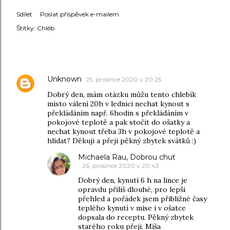
Sdílet
Poslat příspěvek e-mailem
Štítky:
Chléb
KOMENTÁŘE
Unknown
25. prosince 2020 v 20:25
Dobrý den, mám otázku můžu tento chlebík
místo válení 20h v lednici nechat kynout s
překládáním např. 6hodin s překládáním v
pokojové teplotě a pak stočit do ošatky a
nechat kynout třeba 3h v pokojové teplotě a
hlídat? Děkuji a přeji pěkný zbytek svátků :)
Michaela Rau, Dobrou chuť
26. prosince 2020 v 20:43
Dobrý den, kynutí 6 h na lince je
opravdu příliš dlouhé, pro lepší
přehled a pořádek jsem přibližné časy
teplého kynutí v míse i v ošatce
dopsala do receptu. Pěkný zbytek
starého roku přeji. Míša