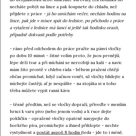
necháte pobýt na lince a pak šoupnete do chladu, než
přijdete z práce
- já ho umíchám večer, nechám hodinu na
lince, pak jde v misce spát do lednice, po příchodu z práce
a vytažení z lednice má šanci si ještě tak hodinku orazit,
případně dokvasit podle potřeby
- ráno před odchodem do práce pražte na pánvi vločky
po dobu 10 minut - žitné volím proto, že jsou pevnější,
lépe drží tvar a při míchání se nerozbijí na kaši - a navíc
mám žito prostě v chlebu ráda - během pražení chtějí
občas promíchat, když začnou vonět, už vločky hlídejte a
míchejte častěji, ať je nespálíte - na stojáka si u toho
třeba můžete vypít ranní kávu
- těsně předtím, než se vločky dopraží, přiveďte v menším
hrnci k varu pivo (nebo jenom vodu) a k ruce dejte
pokličku - opražené vločky opatrně nasypejte do
horkého piva, promíchejte a ihned přiklopte - nechte
vystydnout a
postát aspoň 8 hodin
(teda - jde to i méně,