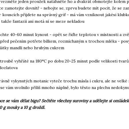
 vezměte jeden proužek natáhněte ho a dvakrát obmotejte kolem p
ce zamotejte dovnitř - nebojte se, zprvu budete mít pocit, že se za
r kouscích přijdete na správný grif - má vám vzniknout jakési klubk
 takže fantazii ani motá ní se meze nekladou
echte 40-60 minut kynout - opět se řiďte teplotou v místnosti a zv
před pečením potřete bílkem, rozmíchaným s trochou mléka - posy
látky mandlí nebo hrubým cukrem
 troubě vyhřáté na 180°C po dobu 20-25 minut podle velikosti tvarů
dozlatova
rávně vykynutých motanic vyteče trochu másla i cukru, ale ne velké
se vám uvolnilo příliš mnoho náplně, bylo těsto na plechu nedokynu
ce se vám dělat bigu? Sečtěte všechny suroviny a udělejte si omládek
0 g mouky a 10 g droždí.