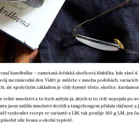
znal kanelbullar - zamotaná švédská skořicová klubíčka, kde slaví 4. 
vůj mezinárodní den. Vidět je můžete v mnoha podobách, variacích 
ch, ale společným základem je vždy kynuté těsto, skořice, kardamo
e velké množství a to bych nebyla já, abych si to celé nepojala po s
tu jsem snížila množství droždí a tangzhongem přidala vláčnost a 
těl vyzkoušet recept ve variantě s LM, tak použije 160 g LM, jen č
způsobit síle kvasu a okolní teplotě.