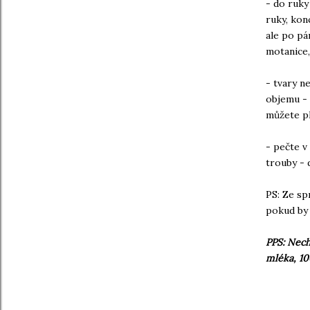
- do ruky
ruky, kon
ale po pá
motanice,
- tvary n
objemu - 
můžete p
- pečte v
trouby - 
PS: Ze sp
pokud by 
PPS: Nech
mléka, 10