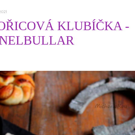
2021
OŘICOVÁ KLUBÍČKA -
NELBULLAR