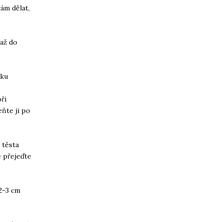
vám dělat,
 až do
bku
ři
ňte ji po
 těsta
ě přejeďte
2-3 cm