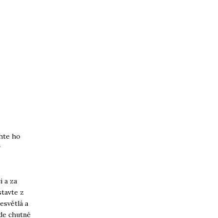
chte ho
v
 a za
stavte z
esvětlá a
de chutné