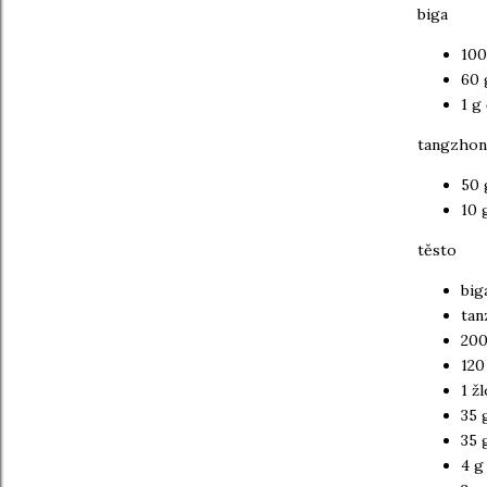
biga
100
60 
1 g
tangzhon
50 
10 
těsto
big
tan
200
120
1 ž
35 
35 
4 g