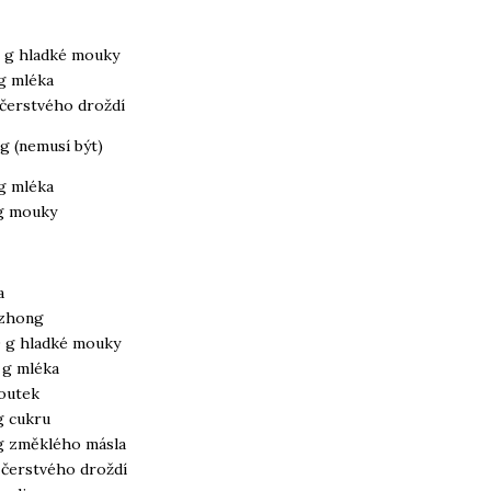
 g hladké mouky
g mléka
 čerstvého droždí
g (nemusí být)
g mléka
g mouky
a
zhong
 g hladké mouky
 g mléka
loutek
g cukru
g změklého másla
 čerstvého droždí