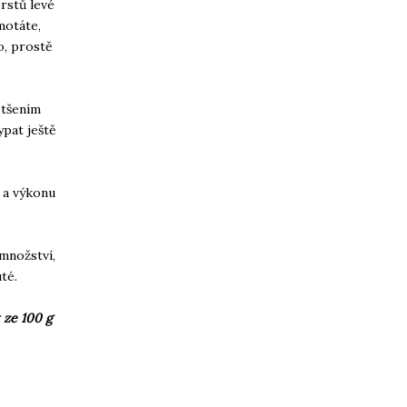
rstů levé
motáte,
o, prostě
ětšením
pat ještě
 a výkonu
 množství,
té.
 ze 100 g