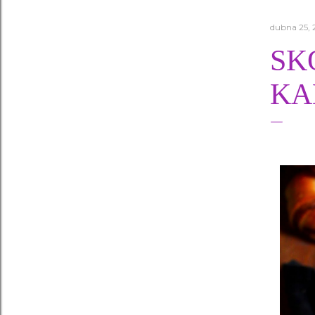
dubna 25, 
SK
KA