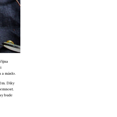
října
i
m a máslo.
vém. Díky
jemnost.
asy bude