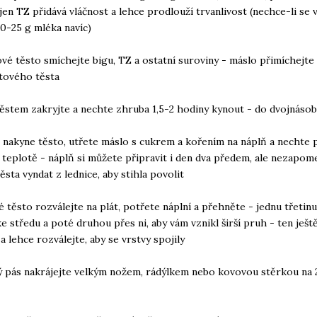
, jen TZ přidává vláčnost a lehce prodlouží trvanlivost (nechce-li se 
20-25 g mléka navíc)
lové těsto smíchejte bigu, TZ a ostatní suroviny - máslo přimíchejte
tového těsta
těstem zakryjte a nechte zhruba 1,5-2 hodiny kynout - do dvojnáso
 nakyne těsto, utřete máslo s cukrem a kořením na náplň a nechte p
teplotě - náplň si můžete připravit i den dva předem, ale nezapome
ěsta vyndat z lednice, aby stihla povolit
é těsto rozválejte na plát, potřete náplní a přehněte - jednu třetinu
 středu a poté druhou přes ni, aby vám vznikl širší pruh - ten ješt
a lehce rozválejte, aby se vrstvy spojily
ý pás nakrájejte velkým nožem, rádýlkem nebo kovovou stěrkou na 