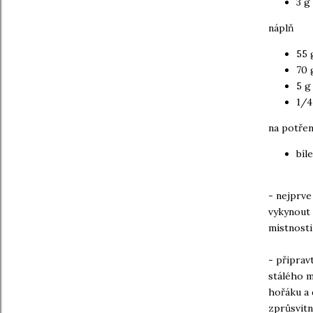
3 g 
náplň
55 
70 
5 g
1/4
na potřen
bíl
- nejprve
vykynout 
místnosti
- připrav
stálého m
hořáku a 
zprůsvitn