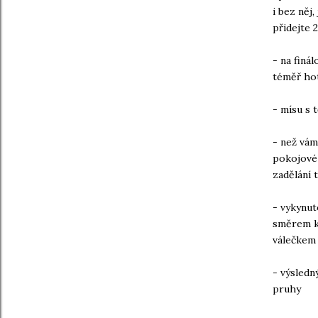
i bez něj
přidejte 
- na finá
téměř ho
- mísu s 
- než vám
pokojové 
zadělání t
- vykynut
směrem ke
válečkem 
- výsledn
pruhy