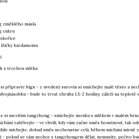
soli
g změklého másla
g cukru
 skořice
 lžičky kardamomu
í
ek s trochou mléka
 si připravte bigu - z uvedený surovin si smíchejte malé těsto a ne
dvojnásobku - bude to trvat zhruba 1,5-2 hodiny, záleží na teplotě 
te si mezitím tangzhong - smíchejte mouku s mlékem v malém hrnci
íchání zahřívejte - ve chvíli, kdy vám začne směs houstnout, tak od
dále míchejte, dokud směs nezhoustne celá, během míchání mírně z
í - pokud se vám nechce s tangzhongem dělat, nemusíte, pečivo bu