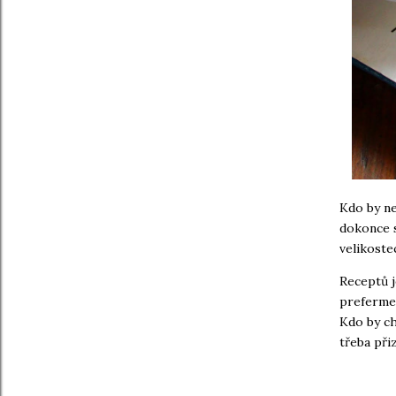
Kdo by ne
dokonce s
velikoste
Receptů j
prefermen
Kdo by ch
třeba při