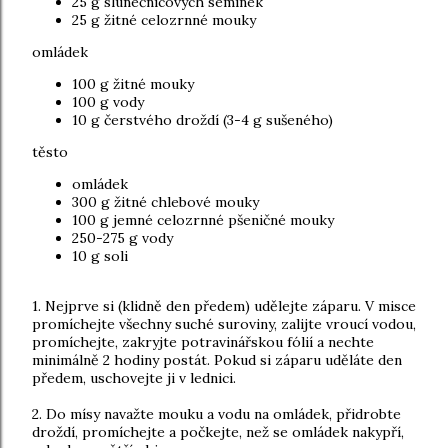
25 g slunečnicových semínek
25 g žitné celozrnné mouky
omládek
100 g žitné mouky
100 g vody
10 g čerstvého droždí (3-4 g sušeného)
těsto
omládek
300 g žitné chlebové mouky
100 g jemné celozrnné pšeničné mouky
250-275 g vody
10 g soli
1. Nejprve si (klidně den předem) udělejte záparu. V misce
promíchejte všechny suché suroviny, zalijte vroucí vodou,
promíchejte, zakryjte potravinářskou fólií a nechte
minimálně 2 hodiny postát. Pokud si záparu uděláte den
předem, uschovejte ji v lednici.
2. Do mísy navažte mouku a vodu na omládek, přidrobte
droždí, promíchejte a počkejte, než se omládek nakypří,