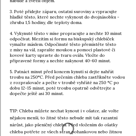
nabude a zvětší objem.
3. Poté přidejte záparu, ostatní suroviny a vypracujte
hladké těsto, které nechte vykynout do dvojnásobku -
zhruba 1,5 hodiny, dle teploty doma.
4. Vykynuté těsto v míse propracujte a nechte 10 minut
odpočívat. Mezitím si formu na biskupský chlebíček
vymažte máslem. Odpočinuté těsto přemístěte těsto
z mísy na vál, zaprašte moukou a pomocí plastové či
kovové karty upravte do tvaru oválu. Vložte do
připravené formy a nechte nakynout 40-60 minut.
5. Patnáct minut před koncem kynutí si dejte nahřát
troubu na 250°C. Před pečením chleba zastříkněte vodou
z rozprašovače a pečte v troubě vyhřáté na 250 °C po
dobu 12-15 minut, poté troubu opatrně odvětrejte a
dopečte ještě asi 30 minut.
TIP: Chleba můžete nechat kynout i v ošatce, ale volte
nějakou menší, to žitné těsto nebude mít tak razantní
nárůst, jako pšeničný chleba. Před vložením do ošatky
chleba potřete ze všech stran pohankovou nebo žitnou