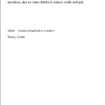
moukou, aby se vám chleba k ošatce tolik nelepil.
Sdílet
Poslat příspěvek e-mailem
Štítky:
Chléb
KOMENTÁŘE