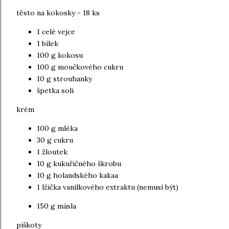
těsto na kokosky - 18 ks
1 celé vejce
1 bílek
100 g kokosu
100 g moučkového cukru
10 g strouhanky
špetka soli
krém
100 g mléka
30 g cukru
1 žloutek
10 g kukuřičného škrobu
10 g holandského kakaa
1 lžička vanilkového extraktu (nemusí být)
150 g másla
piškoty