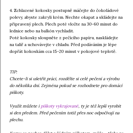
4. Zchlazené kokosky postupně máčejte do čokoládové
polevy, abyste zakryli krém. Nechte okapat a skládejte na
připravený plech. Plech poté vložte na 30-60 minut do
lednice nebo na balkón vychladit.
Poté kokosky sloupněte z pečícího papíru, naskládejte
na talíř a uchovávejte v chladu. Před podáváním je lépe
dopřát kokoskám cca 15-20 minut v pokojové teplotě.
TIP:
Chcete-li si ušetřit práci, rozdělte si celé pečení a výrobu
do několika dní. Zejména pokud se rozhodnete pro domácí
piškoty.
Využít můžete i
piškoty vykrajované
, ty je též lepší vyrobit
si den předem. Před pečením totiž přes noc odpočívají na
plechu.