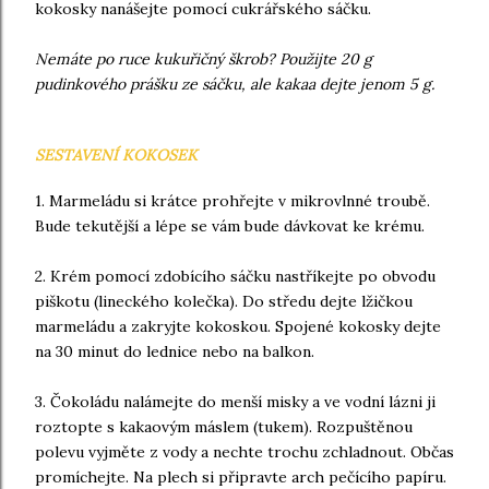
kokosky nanášejte pomocí cukrářského sáčku.
Nemáte po ruce kukuřičný škrob? Použijte 20 g
pudinkového prášku ze sáčku, ale kakaa dejte jenom 5 g.
SESTAVENÍ KOKOSEK
1. Marmeládu si krátce prohřejte v mikrovlnné troubě.
Bude tekutější a lépe se vám bude dávkovat ke krému.
2. Krém pomocí zdobícího sáčku nastříkejte po obvodu
piškotu (lineckého kolečka). Do středu dejte lžičkou
marmeládu a zakryjte kokoskou. Spojené kokosky dejte
na 30 minut do lednice nebo na balkon.
3. Čokoládu nalámejte do menší misky a ve vodní lázni ji
roztopte s kakaovým máslem (tukem). Rozpuštěnou
polevu vyjměte z vody a nechte trochu zchladnout. Občas
promíchejte. Na plech si připravte arch pečícího papíru.