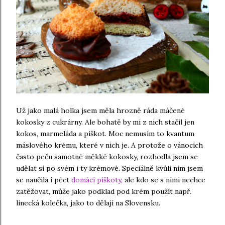
Už jako malá holka jsem měla hrozně ráda máčené
kokosky z cukrárny. Ale bohatě by mi z nich stačil jen
kokos, marmeláda a piškot. Moc nemusím to kvantum
máslového krému, které v nich je. A protože o vánocích
často peču samotné měkké kokosky, rozhodla jsem se
udělat si po svém i ty krémové. Speciálně kvůli nim jsem
se naučila i péct
domácí piškoty,
ale kdo se s nimi nechce
zatěžovat, může jako podklad pod krém použít např.
linecká kolečka, jako to dělají na Slovensku.