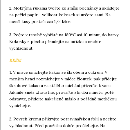
2. Mokrýma rukama tvořte ze směsi bochánky a skládejte
na pečící papír - velikost kokosek si určete sami. Na
menší kusy postačí cca 1/3 lžíce.
3. Pečte v troubě vyhřáté na 180°C asi 10 minut, do barvy.
Kokosky z plechu přendejte na mřížku a nechte
vychladnout.
KRÉM
1. V misce smíchejte kakao se škrobem a cukrem. V
menším hrnci rozmíchejte v mléce žloutek, pak přidejte
škrobové kakao a za stálého míchání přiveďte k varu.
Jakmile směs zhoustne, provařte zhruba minutu, poté
odstavte, přidejte nakrájené máslo a pořádně metličkou
vymíchejte.
2. Povrch krému přikryjte potravinářskou fólií a nechte
vychladnout. Před použitím dobře prošlehejte. Na