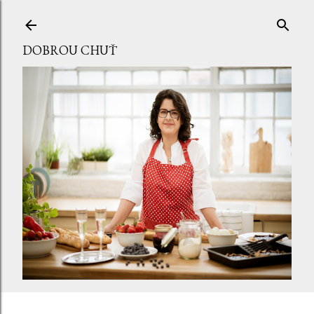
Přeskočit na hlavní obsah
DOBROU CHUŤ