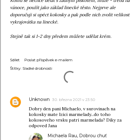
Komu se nechce dělat s žádným piškotem, může - třeba na
vánoce, použít jako základ linecké těsto. Nejprve ale
doporučuji si upéct kokosky a pak podle nich zvolit velikost
vykrajovátka na linecké.
Stejně tak si 1-2 dny předem můžete udělat krém.
Sdílet
Poslat příspěvek e-mailem
Štítky:
Sladké drobnosti
KOMENTÁŘE
Unknown
30. března 2021 v 23:50
Dobry den pani Michaelo, v surovinach na
kokosky mate lzici marmelady...do toho
kokosoveho vrsku patri marmelada? Diky za
odpoved Jana
Michaela Rau, Dobrou chuť