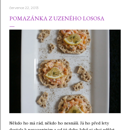
července 22, 2013
POMAZÁNKA Z UZENÉHO LOSOSA
Někdo ho má rád, někdo ho nesnáší. Já ho před lety
dostala k narozeninám a od té doby, když si chci udělat