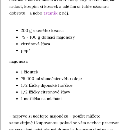
radost, koupím si kousek a udělám si tuhle úžasnou
dobrotu - a nebo
tatarák
z něj.
200 g uzeného lososa
75 - 100 g domácí majonézy
citrónová šťáva
pepř
majonéza
1 žloutek
75-100 ml slunečnicového oleje
1/2 lžičky dijonské hořčice
1/2 lžičky citrónové šťávy
1 metlička na míchání
- nejprve si udělejte majonézu - použít můžete
samozřejmě i kupovanou-pokud se vám nechce pracovat
se syrovými vejci, ale mě domácí s lososem chutná víc