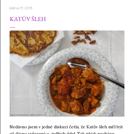
ledna 17, 2015
KATŮV ŠLEH
Nedávno jsem v jedné diskuzi četla, že Katův šleh měl být
už dávno vyřazený z jedlých jídel. Tak nějak nechápu