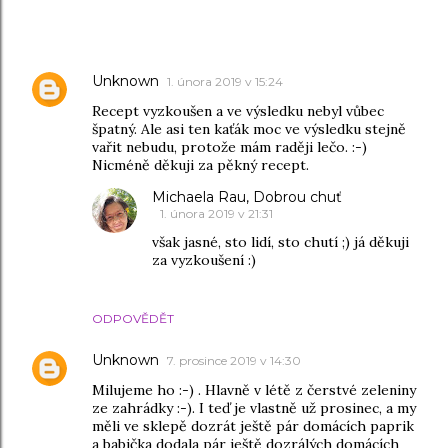
KOMENTÁŘE
Unknown
1. února 2019 v 15:24
Recept vyzkoušen a ve výsledku nebyl vůbec
špatný. Ale asi ten kaťák moc ve výsledku stejně
vařit nebudu, protože mám raději lečo. :-)
Nicméně děkuji za pěkný recept.
Michaela Rau, Dobrou chuť
1. února 2019 v 21:31
však jasné, sto lidí, sto chutí ;) já děkuji
za vyzkoušení :)
ODPOVĚDĚT
Unknown
7. prosince 2019 v 14:30
Milujeme ho :-) . Hlavně v létě z čerstvé zeleniny
ze zahrádky :-). I teď je vlastně už prosinec, a my
měli ve sklepě dozrát ještě pár domácích paprik
a babička dodala pár ještě dozrálých domácích