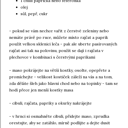
1 chilli paprička nebo feferonka
olej
sůl, pepř, cukr
- pokud se vám nechce vařit z čerstvé zeleniny nebo
nemáte právě po ruce, můžete místo rajčat a paprik
použít velkou sklenici leča - pak ale uberte pasírovaných
rajčat asi tak na polovinu, použít se dají i rajčata v
plechovce v kombinaci s čerstvými paprikami
- maso pokrájejte na větší kostky, osolte, opepřete a
promíchejte - velikost kostiček záleží na vás a na tom,
zda děláte šleh jako hlavní chod nebo na topinky - tam se
hodí přece jen menší kostky masa
- cibuli, rajčata, papriky a okurky nakrájejte
- v hrnci si osmahněte cibuli, přidejte maso, zprudka
orestujte, aby se zatáhlo, mírně podlijte a dejte dusit