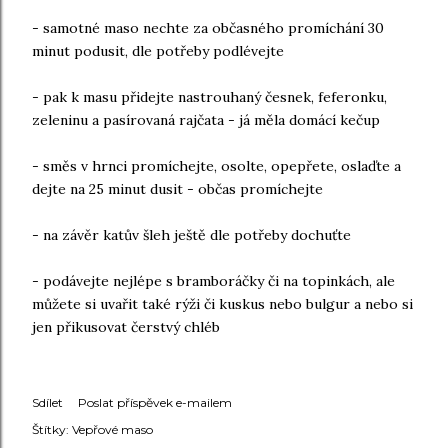
- samotné maso nechte za občasného promíchání 30
minut podusit, dle potřeby podlévejte
- pak k masu přidejte nastrouhaný česnek, feferonku,
zeleninu a pasírovaná rajčata - já měla domácí kečup
- směs v hrnci promíchejte, osolte, opepřete, oslaďte a
dejte na 25 minut dusit - občas promíchejte
- na závěr katův šleh ještě dle potřeby dochuťte
- podávejte nejlépe s bramboráčky či na topinkách, ale
můžete si uvařit také rýži či kuskus nebo bulgur a nebo si
jen přikusovat čerstvý chléb
Sdílet
Poslat příspěvek e-mailem
Štítky:
Vepřové maso