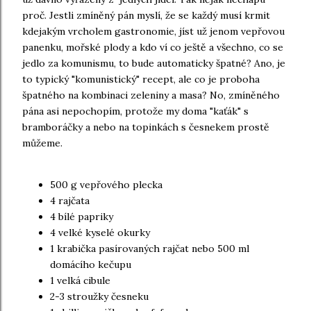
proč. Jestli zmíněný pán myslí, že se každý musí krmit
kdejakým vrcholem gastronomie, jíst už jenom vepřovou
panenku, mořské plody a kdo ví co ještě a všechno, co se
jedlo za komunismu, to bude automaticky špatné? Ano, je
to typický "komunistický" recept, ale co je proboha
špatného na kombinaci zeleniny a masa? No, zmíněného
pána asi nepochopím, protože my doma "kaťák" s
bramboráčky a nebo na topinkách s česnekem prostě
můžeme.
500 g vepřového plecka
4 rajčata
4 bílé papriky
4 velké kyselé okurky
1 krabička pasírovaných rajčat nebo 500 ml
domácího kečupu
1 velká cibule
2-3 stroužky česneku