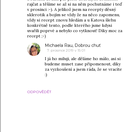
rajčat a těšíme se až si na něm pochutnáme i teď
v prosinci :-). A jelikož jsem na recepty děsný
sklerotik a bojím se vždy že na něco zapomenu,
vždy si recept znovu hledám a u Katova šlehu
konkrétně tento, podle kterého jsme kdysi
uvařili poprvé a nebylo co vytknout! Díky moc za
recept ;-)
Michaela Rau, Dobrou chuť
7. prosince 2019 v 15:01
I já ho miluji, ale děláme ho málo, asi si
budeme muset zase připomenout, díky
za vyzkoušení a jsem ráda, že se vracíte
:)
ODPOVĚDĚT