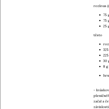
rozkvas (
75 
75 
25 
těsto
roz
325
225
30 
8 g
hru
- kváskov
pšeničnéh
začal a č
závislost