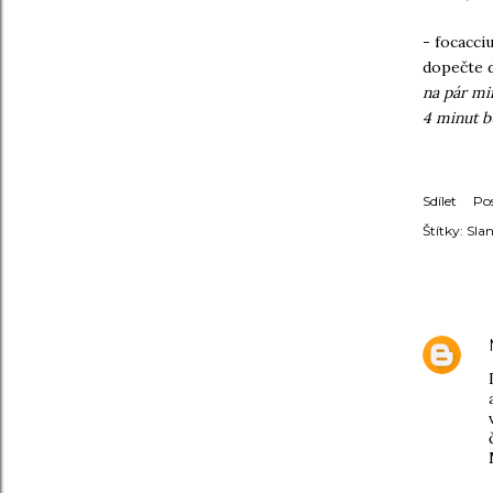
- focacci
dopečte 
na pár mi
4 minut b
Sdílet
Po
Štítky:
Slan
KOMENT