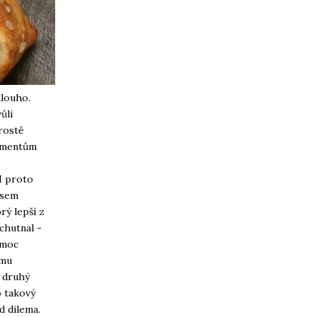
dlouho.
ůli
prostě
ermentům
 I proto
jsem
rý lepší z
chutnal -
 moc
ému
c druhý
o takový
d dilema.