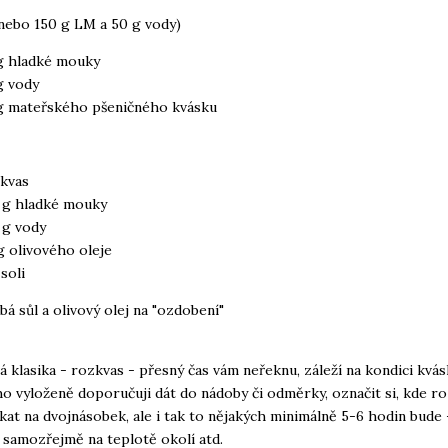
nebo 150 g LM a 50 g vody)
g hladké mouky
g vody
g mateřského pšeničného kvásku
kvas
 g hladké mouky
 g vody
g olivového oleje
 soli
bá sůl a olivový olej na "ozdobení"
á klasika - rozkvas - přesný čas vám neřeknu, záleží na kondici kvás
o vyloženě doporučuji dát do nádoby či odměrky, označit si, kde r
ekat na dvojnásobek, ale i tak to nějakých minimálně 5-6 hodin bude 
i samozřejmě na teplotě okolí atd.