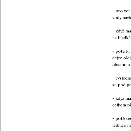
- pro ver
vody naví
- když má
na hladké
- poté kr
dejte ole
obsahem 
- výsledn
se pod p
- když má
celkem př
- poté tě
lednice n