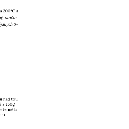
na 200°C a
ý, otočte
ějakých 3-
pu nad tou
ě s 150g
yste měla
:-)