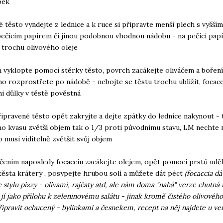
bek
é těsto vyndejte z lednice a k ruce si připravte menší plech s vyšší
pečícím papírem či jinou podobnou vhodnou nádobu - na pečící pap
 trochu olivového oleje
h vyklopte pomocí stěrky těsto, povrch zacákejte oliváčem a bořen
ho rozprostřete po nádobě - nebojte se těstu trochu ublížit, focacc
i důlky v těstě pověstná
řipravené těsto opět zakryjte a dejte zpátky do lednice nakynout - 
o kvasu zvětší objem tak o 1/3 proti původnímu stavu, LM nechte 
to musí viditelně zvětšit svůj objem
čením naposledy focacciu zacákejte olejem, opět pomocí prstů uděl
těsta krátery , posypejte hrubou solí a můžete dát péct
(focaccia dá
 stylu pizzy - olivami, rajčaty atd, ale nám doma "nahá" verze chutná 
jí jako přílohu k zeleninovému salátu - jinak kromě čistého olivového 
ipravit ochucený - bylinkami a česnekem, recept na něj najdete u ve