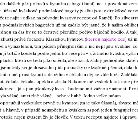
lo dalších pár pokusů s kynutím (a bagetkami), ne- i povedená ver
, úžasné kváskové podmáslové bagety (v albu jsou v drožďové verzi,
ete najít i odkaz na původní kvasový recept od Kamči). Po silvest
 podmáslovkách bagetách už mi začalo být jasné, že k našim oblíb
ednou za čas by se to čerstvé pšeničné pečivo báječně hodilo. A tak
zkusti právě focacciu. Klasickou kynutou (
kterou najdete zde
) už 
u a vymazlenou, tím pádem přinejhorším o nic nepřijdu, uvidíme, co 
m jí totiž zkoušela podle jednoho receptu - z žitného kvásku, vyšla 
placka, která se teda jako snědla, ale zázrak žádný, jednoduše zlaté 
 jsem tedy svoje dosavadní pidi poznatky o zkvašené pšenici, dala 
tmi o mé praxi kynutí s droždím v chladu a děj se vůle boží. Zadělala
ut, čekala, čekala.. upekla a zírala. Nakonec mě výsledek tak moc pře
nakonec - já a pan pšenkový kvas - budeme mít vážnou známost. Pro
byla vážně, smrtelně vážně - nebe v hubě. Jedno velké mňam.
oporučuji vyzkoušet prvně tu kynutou (ta je taky úžasná), abyste mě
 a hlavně, v případě neúspěchu s kváskem aspoň jeden fungující re
rotože nejen kvasem živ je člověk. V textu receptu najdete i úpravu 