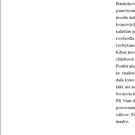
Následova
panettone
úvodu můž
kvasových
salátům j
rozhodla 
vychytano
Kdysi jse
chlebová 
Posbírala
se znalos
dala kyno
fakt asi 
focaccia 
PS: Vám d
porovnání
záloze. P
madre.