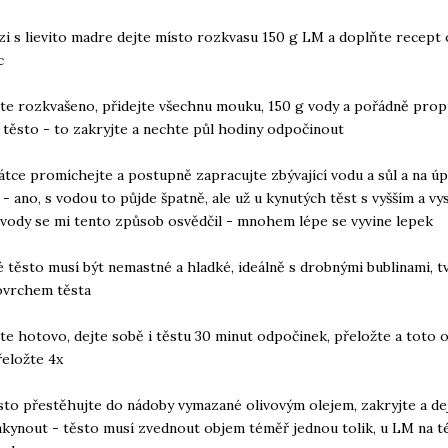
zi s lievito madre dejte místo rozkvasu 150 g LM a doplňte recept 
c
te rozkvašeno, přidejte všechnu mouku, 150 g vody a pořádně prop
 těsto - to zakryjte a nechte půl hodiny odpočinout
átce promíchejte a postupně zapracujte zbývající vodu a sůl a na úp
j - ano, s vodou to půjde špatně, ale už u kynutých těst s vyšším a v
vody se mi tento způsob osvědčil - mnohem lépe se vyvine lepek
é těsto musí být nemastné a hladké, ideálně s drobnými bublinami, t
ovrchem těsta
te hotovo, dejte sobě i těstu 30 minut odpočinek, přeložte a toto 
eložte 4x
sto přestěhujte do nádoby vymazané olivovým olejem, zakryjte a de
akynout - těsto musí zvednout objem téměř jednou tolik, u LM na 