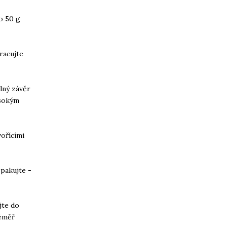
o 50 g
racujte
lný závěr
ysokým
vořícími
opakujte -
jte do
téměř