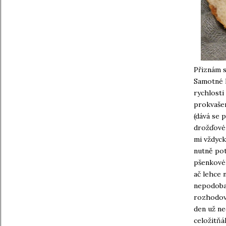
Přiznám s
Samotné k
rychlosti
prokvašen
(dává se 
drožďové 
mi vždyck
nutně pot
pšenkovéh
ač lehce 
nepodobal
rozhodová
den už nec
celožitňá