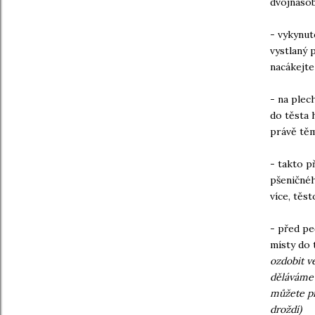
dvojnáso
- vykynut
vystlaný 
nacákejte
- na plec
do těsta 
právě těm
- takto p
pšeničnéh
více, těs
- před pe
místy do 
ozdobit ve
děláváme 
můžete př
droždí)