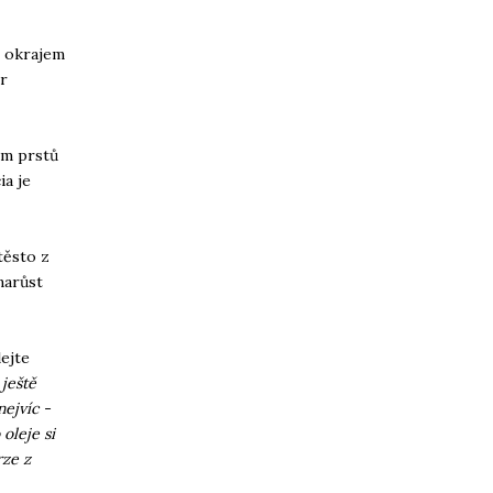
m okrajem
ír
ím prstů
ia je
těsto z
narůst
ejte
 ještě
nejvíc -
oleje si
rze z