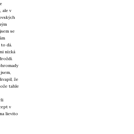
ze
 ale v
rovských
eným
 jsem se
mám
to dá.
mi nízká
droždí.
dohromady
 jsem,
kvapil, že
tože tahle
li
cept v
na lievito