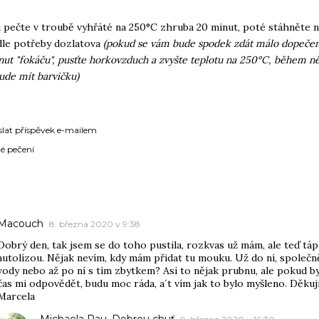
u pečte v troubě vyhřáté na 250°C zhruba 20 minut, poté stáhněte 
dle potřeby dozlatova
(pokud se vám bude spodek zdát málo dopečen
nut "fokáču", pusťte horkovzduch a zvyšte teplotu na 250°C, během n
ude mít barvičku)
slat příspěvek e-mailem
é pečení
ÁŘE
Macouch
8. března 2020 v 9:38
Dobrý den, tak jsem se do toho pustila, rozkvas už mám, ale teď tá
autolízou. Nějak nevím, kdy mám přidat tu mouku. Už do ní, společn
vody nebo až po ní s tím zbytkem? Asi to nějak prubnu, ale pokud b
čas mi odpovědět, budu moc ráda, a´t vím jak to bylo myšleno. Děkuji
Marcela