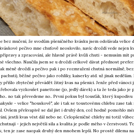
e bez mučení, že svodům pšeničného kvásku jsem odolávala velice 
váskové pečivo mne chuťově neoslovilo, navíc droždí vede nejen kv
 přípravy a zpracování, ale hlavně právě kvůli chuti - nemusím mít 
é všechno. Naučila jsem se u droždí celkově dávat přednost pref
pak méně droždí a pečivo pak i po rozmražení chutná normálně, bez
pachuti), běžné pečivo jako rohlíky, kaiserky atd. už jinak nedělám.
y přišlo zbytečné převádět žitný kvas na pšenici. Jenže před vánoci 
řebovala vyzkoušet panettone (jo, jedlý dárek) a ta že teda jako je p
o.. no tak převedeme no.. První pokus byl tousťák, který kupodivu 
nakysle - velice "houskově", ale i tak se toustovému chlebu zase tak
. Ovšem překvapivě se dal jíst i druhý den, což hodně pomohlo m
ní, jestli kvas vést dál nebo ne. Celopšeničné chleby mi totiž vůbe
hutnají - jejich největší síla a kvalita je podle mého v čerstvosti. T
k, ten je zase naopak druhý den mnohem lepší. No prostě dilema na