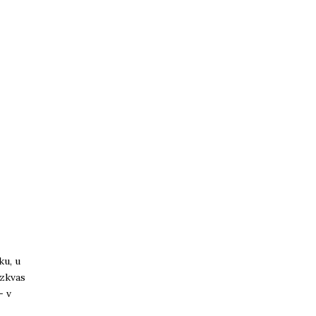
ku, u
ozkvas
- v