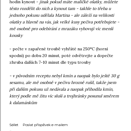
hodin kynout -
jinak pokud máte maličké ošatky, můžete
těsto rozdělit do nich a kynout tam - takhle to třeba u
jednoho pokusu udělala Martina - ale záleží na velikosti
ošatky a hlavně na vás, jak velké kusy pečiva potřebujete -
mě osobně pro odebírání z mrazáku vyhovují víc menší
kousky
- pečte v zapařené troubě vyhřáté na 250°C (horní
spodní) po dobu 20 minut, poté odvětrejte a dopečte
zhruba dalších 7-10 minut dle typu trouby
- v původním receptu nebyl kmín a naopak bylo ještě 30 g
sesamu, ale mě osobně v pečivu hrozně rušil, takže jsem
při dalším pokusu už nedávala a naopak přihodila kmín,
který podle mě žitu víc sluší a trojhránky posunul směrem
k dalamánkům
Sdílet
Poslat příspěvek e-mailem