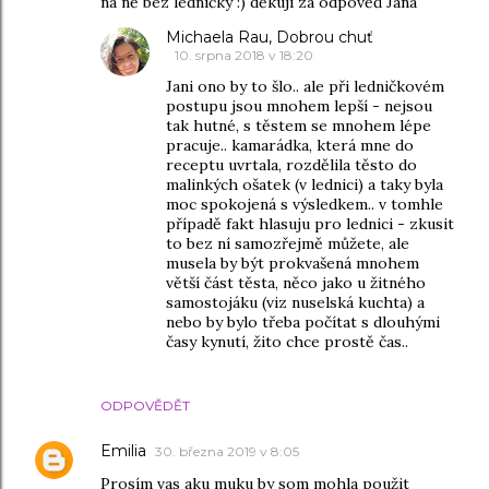
na ně bez ledničky :) děkuji za odpověď Jana
Michaela Rau, Dobrou chuť
10. srpna 2018 v 18:20
Jani ono by to šlo.. ale při ledničkovém
postupu jsou mnohem lepší - nejsou
tak hutné, s těstem se mnohem lépe
pracuje.. kamarádka, která mne do
receptu uvrtala, rozdělila těsto do
malinkých ošatek (v lednici) a taky byla
moc spokojená s výsledkem.. v tomhle
případě fakt hlasuju pro lednici - zkusit
to bez ní samozřejmě můžete, ale
musela by být prokvašená mnohem
větší část těsta, něco jako u žitného
samostojáku (viz nuselská kuchta) a
nebo by bylo třeba počítat s dlouhými
časy kynutí, žito chce prostě čas..
ODPOVĚDĚT
Emilia
30. března 2019 v 8:05
Prosím vas aku muku by som mohla použit