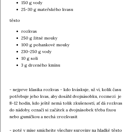
150 g vody
25-30 g mateřského kvasu
těsto
rozkvas
250 g žitné mouky
100 g pohankové mouky
230-250 g vody
10 g soli
3 g drceného kmínu
- nejprve klasika rozkvas - kdo kváskuje, už ví, kolik času
potřebuje jeho kvas, aby dosáhl dvojnásobku, rozmezí je
8-12 hodin, kdo ještě nemá tolik zkušeností, ať dá rozkvas
do nádoby, označí si začátek a dvojnásobek třeba fixou
nebo gumičkou a nechá zrozkvasit
- poté v míse smíchejte všechny suroviny na hladké těsto