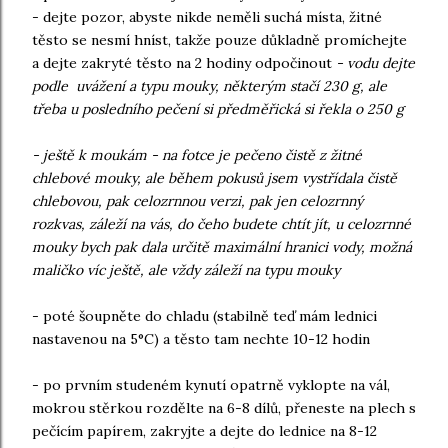
- dejte pozor, abyste nikde neměli suchá místa, žitné
těsto se nesmí hníst, takže pouze důkladně promíchejte
a dejte zakryté těsto na 2 hodiny odpočinout
- vodu dejte
podle uvážení a typu mouky, některým stačí 230 g, ale
třeba u posledního pečení si předměřická si řekla o 250 g
- ještě k moukám - na fotce je pečeno čistě z žitné
chlebové mouky, ale během pokusů jsem vystřídala čistě
chlebovou, pak celozrnnou verzi, pak jen celozrnný
rozkvas, záleží na vás, do čeho budete chtít jít, u celozrnné
mouky bych pak dala určitě maximální hranici vody, možná
maličko víc ještě, ale vždy záleží na typu mouky
- poté šoupněte do chladu (stabilně teď mám lednici
nastavenou na 5°C) a těsto tam nechte 10-12 hodin
- po prvním studeném kynutí opatrně vyklopte na vál,
mokrou stěrkou rozdělte na 6-8 dílů, přeneste na plech s
pečícím papírem, zakryjte a dejte do lednice na 8-12