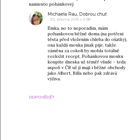
namiesto pohánkovej
Michaela Rau, Dobrou chuť
30. března 2019 v 9:58
Emka, no to neporadím, mám
pohankovou běžně doma (na potření
těsta před vložením chleba do ošatky),
ona každá mouka jinak pije, takže
záměna za cokoli by mohla totálně
rozložit recept. Pohankovou mouku
koupíte dneska už téměř všude - teda
aspoň v ČR už jí mají i běžné obchody
jako Albert, Billa nebo pak zdravá
výživa.
ODPOVĚDĚT