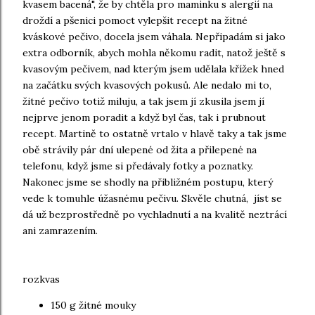
kvasem bacená", že by chtěla pro maminku s alergií na
droždí a pšenici pomoct vylepšit recept na žitné
kváskové pečivo, docela jsem váhala. Nepřipadám si jako
extra odborník, abych mohla někomu radit, natož ještě s
kvasovým pečivem, nad kterým jsem udělala křížek hned
na začátku svých kvasových pokusů. Ale nedalo mi to,
žitné pečivo totiž miluju, a tak jsem jí zkusila jsem jí
nejprve jenom poradit a když byl čas, tak i prubnout
recept. Martině to ostatně vrtalo v hlavě taky a tak jsme
obě strávily pár dní ulepené od žita a přilepené na
telefonu, když jsme si předávaly fotky a poznatky.
Nakonec jsme se shodly na přibližném postupu, který
vede k tomuhle úžasnému pečivu. Skvěle chutná, jíst se
dá už bezprostředně po vychladnutí a na kvalitě neztrácí
ani zamrazením.
rozkvas
150 g žitné mouky