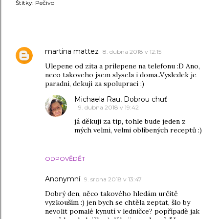
Štítky:
Pečivo
KOMENTÁŘE
martina mattez
8. dubna 2018 v 12:15
Ulepene od zita a prilepene na telefonu :D Ano,
neco takoveho jsem slysela i doma..Vysledek je
paradni, dekuji za spolupraci :)
Michaela Rau, Dobrou chuť
9. dubna 2018 v 19:42
já děkuji za tip, tohle bude jeden z
mých velmi, velmi oblíbených receptů :)
ODPOVĚDĚT
Anonymní
9. srpna 2018 v 13:47
Dobrý den, něco takového hledám určitě
vyzkouším :) jen bych se chtěla zeptat, šlo by
nevolit pomalé kynutí v ledničce? popřípadě jak